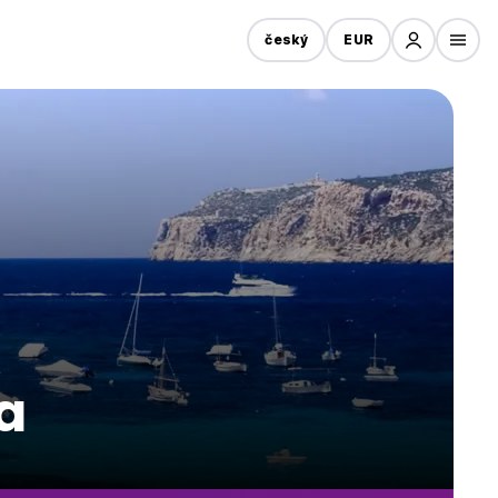
český
EUR
a