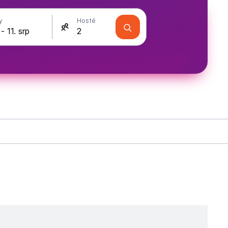
y
Hosté