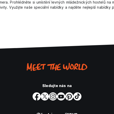
omera. Prohlédněte si umístění levných mládežnických hostelů na
ivity. Využijte naše speciální nabídky a najděte nejlepší nabídk
Sledujte nás na