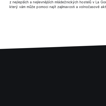
z nejlepších a nejlevnějších mládežnických hostelů v La G
který vám může pomoci najít zajímavosti a volnočasové akt