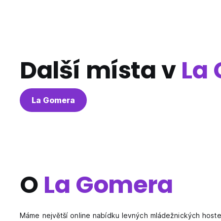
Další místa v
La
La Gomera
O
La Gomera
Máme největší online nabídku levných mládežnických hostel