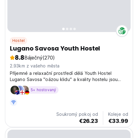
Hostel
Lugano Savosa Youth Hostel
8.8
Báječný
(270)
2.93km z vašeho města
Příjemné a relaxační prostředí dělá Youth Hostel
Lugano Savosa "oázou klidu" a kvality hostelu jsou
mezinárodně uznávané.
5+ hostovaný
Soukromý pokoj od
Koleje od
€26.23
€33.99