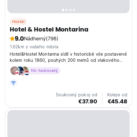
Hostel
Hotel & Hostel Montarina
9.0
Nádherný
(798)
1.62km z vašeho města
Hotel&Hostel Montarina sídlí v historické vile postavené
kolem roku 1860, pouhých 200 metrů od vlakového
nádraží Lugano. Nabízí park s bazénem, ​​bezplatné Wi-
10+ hostovaný
Fi a parkování zdarma.
Soukromý pokoj od
Koleje od
€37.90
€45.48