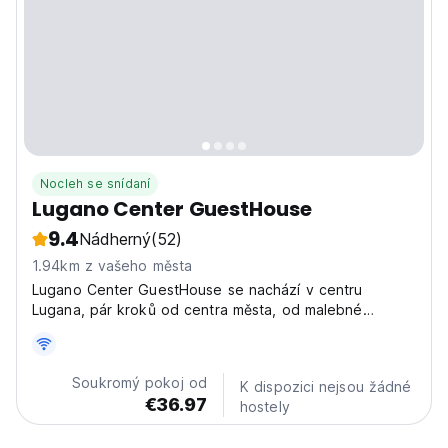
Nocleh se snídaní
Lugano Center GuestHouse
9.4
Nádherný
(52)
1.94km z vašeho města
Lugano Center GuestHouse se nachází v centru
Lugana, pár kroků od centra města, od malebné
promenády u jezera Ceresio a od pohádkového parku
Florida.
Soukromý pokoj od
K dispozici nejsou žádné
€36.97
hostely