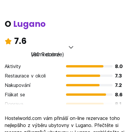
O
Lugano
7.6
Velmi dobré
(80 Recenze)
Aktivity
8.0
Restaurace v okoli
7.3
Nakupování
7.2
Flákat se
8.6
Doprava
8.1
Prohlížení památek
8.0
Hostelworld.com vám přináší on-line rezervace toho
Kultura
7.7
nejlepšího z výběru ubytovny v Lugano. Přečtěte si