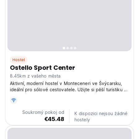
Hostel
Ostello Sport Center
8.45km z vašeho města
Aktivní, moderní hostel v Monteceneri ve Švýcarsku,
ideální pro sólové cestovatele. Užijte si pěší turistiku a
cyklistická dobrodružství ve švýcarských Alpách v
tomto živém venkovním hostelu. Nejlepší pro milovníky
dobrodružství! (Auto-translated from original...
Soukromý pokoj od
K dispozici nejsou žádné
€45.48
hostely