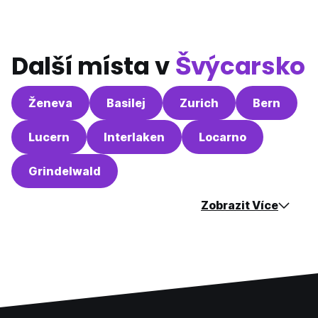
Další místa v
Švýcarsko
Ženeva
Basilej
Zurich
Bern
Lucern
Interlaken
Locarno
Grindelwald
Zobrazit Více