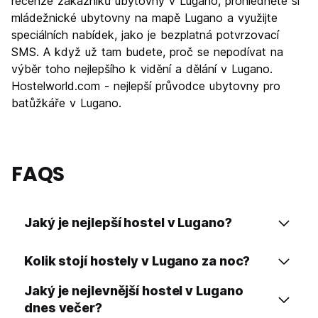
Noční život
recenze zákazníků ubytovny v Lugano, prohlédněte si
6.4
mládežnické ubytovny na mapě Lugano a využijte
Hodnota za peníze
6.7
speciálních nabídek, jako je bezplatná potvrzovací
SMS. A když už tam budete, proč se nepodívat na
výběr toho nejlepšího k vidění a dělání v Lugano.
Hostelworld.com - nejlepší průvodce ubytovny pro
batůžkáře v Lugano.
FAQS
Jaký je nejlepší hostel v Lugano?
Kolik stojí hostely v Lugano za noc?
Jaký je nejlevnější hostel v Lugano
dnes večer?