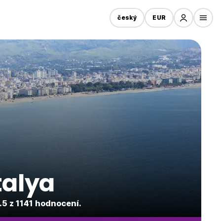
český
EUR
talya
5 z 1141 hodnocení.