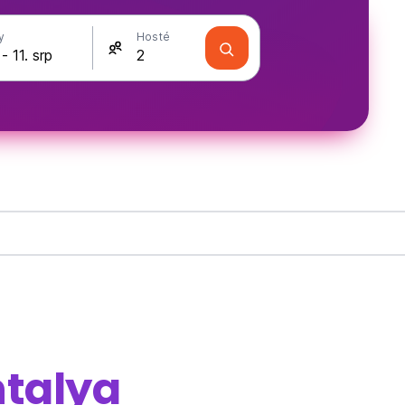
y
Hosté
talya