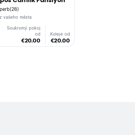
pos Camlik Pansiyon
perb
(28)
z vašeho města
Soukromý pokoj
od
Koleje od
€20.00
€20.00