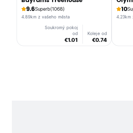
Bayrams Treehouse
Olym
9.6
10
Superb
(1068)
Su
4.89km z vašeho města
4.23km 
Soukromý pokoj
od
Koleje od
€1.01
€0.74