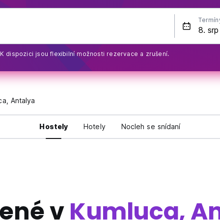
Termín
K dispozici jsou flexibilní možnosti rezervace a zrušení.
a, Antalya
Hostely
Hotely
Nocleh se snídaní
bené v
Kumluca, An