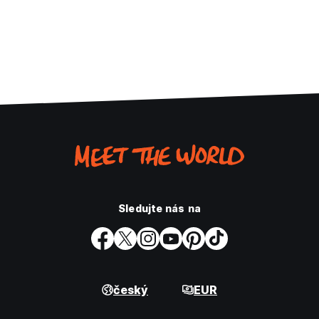
Sledujte nás na
český
EUR