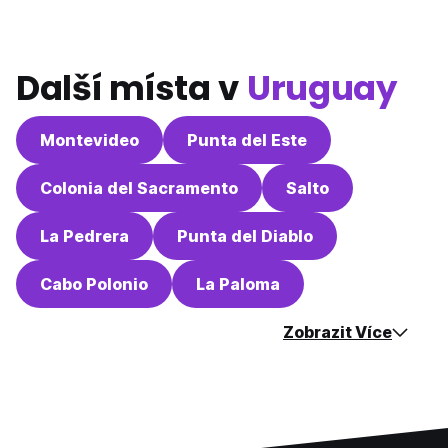
Další místa v
Uruguay
Montevideo
Punta del Este
Colonia del Sacramento
Salto
La Pedrera
Punta del Diablo
Cabo Polonio
La Paloma
Zobrazit Více