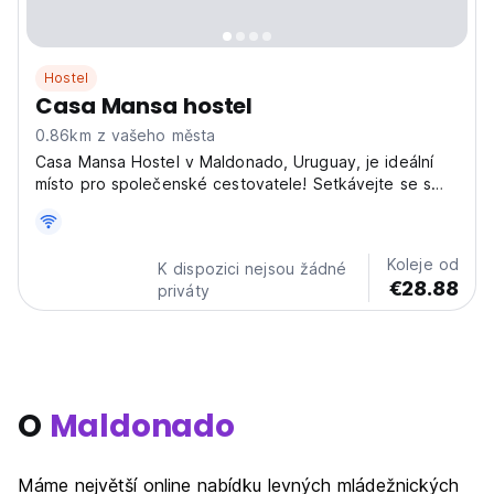
Hostel
Casa Mansa hostel
0.86km z vašeho města
Casa Mansa Hostel v Maldonado, Uruguay, je ideální
místo pro společenské cestovatele! Setkávejte se s
ostatními dobrodruhy v tomto živém hostelu blízko
místních pláží. (Auto-translated from original language)
Koleje od
K dispozici nejsou žádné
€28.88
priváty
O
Maldonado
Máme největší online nabídku levných mládežnických