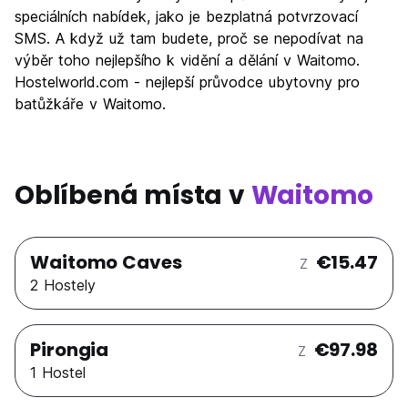
Hodnota za peníze
10.0
speciálních nabídek, jako je bezplatná potvrzovací
SMS. A když už tam budete, proč se nepodívat na
výběr toho nejlepšího k vidění a dělání v Waitomo.
Hostelworld.com - nejlepší průvodce ubytovny pro
batůžkáře v Waitomo.
Oblíbená místa v
Waitomo
Waitomo Caves
€15.47
Z
2 Hostely
Pirongia
€97.98
Z
1 Hostel