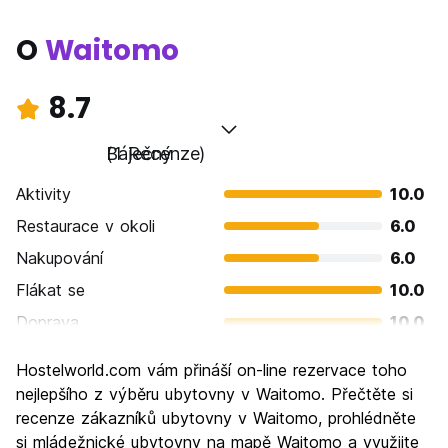
O
Waitomo
8.7
Báječný
(1 Recenze)
Aktivity
10.0
Restaurace v okoli
6.0
Nakupování
6.0
Flákat se
10.0
Doprava
10.0
Prohlížení památek
10.0
Hostelworld.com vám přináší on-line rezervace toho
Kultura
10.0
nejlepšího z výběru ubytovny v Waitomo. Přečtěte si
Noční život
recenze zákazníků ubytovny v Waitomo, prohlédněte
6.0
si mládežnické ubytovny na mapě Waitomo a využijte