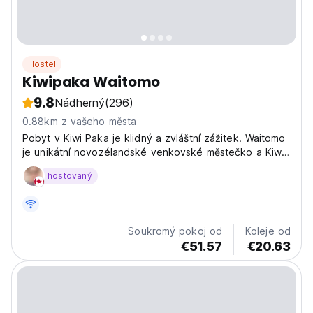
Hostel
Kiwipaka Waitomo
9.8
Nádherný
(296)
0.88km z vašeho města
Pobyt v Kiwi Paka je klidný a zvláštní zážitek. Waitomo
je unikátní novozélandské venkovské městečko a Kiwi
Paka leží uprostřed něj. Jsme batůžkáři s hodnocením
hostovaný
3+ Star Qualmark.
Soukromý pokoj od
Koleje od
€51.57
€20.63