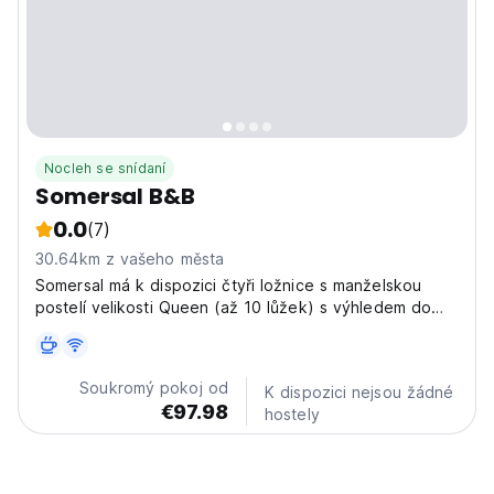
Nocleh se snídaní
Somersal B&B
0.0
(7)
30.64km z vašeho města
Somersal má k dispozici čtyři ložnice s manželskou
postelí velikosti Queen (až 10 lůžek) s výhledem do
zahrady nebo na hory.
Soukromý pokoj od
K dispozici nejsou žádné
€97.98
hostely