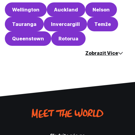
Wellington
Auckland
Nelson
Tauranga
Invercargill
Temže
Queenstown
Rotorua
Zobrazit Více