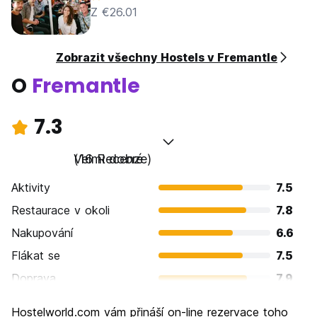
Z €26.01
Zobrazit všechny Hostels v Fremantle
O
Fremantle
7.3
Velmi dobré
(16 Recenze)
Aktivity
7.5
Restaurace v okoli
7.8
Nakupování
6.6
Flákat se
7.5
Doprava
7.9
Prohlížení památek
7.6
Hostelworld.com vám přináší on-line rezervace toho