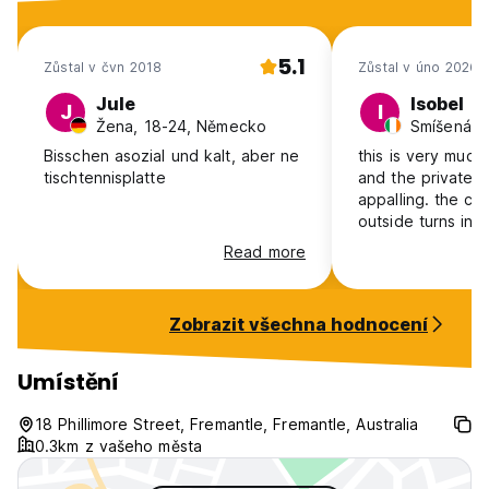
5.1
Zůstal v čvn 2018
Zůstal v úno 2026
Jule
Isobel
J
I
Žena, 18-24, Německo
Bisschen asozial und kalt, aber ne
this is very much
tischtennisplatte
and the private 
appalling. the c
outside turns into
every night and 
Read more
getting a privat
you can goodbye 
sleep or peace a
Zobrazit všechna hodnocení
guests are judgy
the place is cove
personal belongi
Umístění
mess. not a nice
whatsoever.
18 Phillimore Street, Fremantle, Fremantle, Australia
0.3km z vašeho města