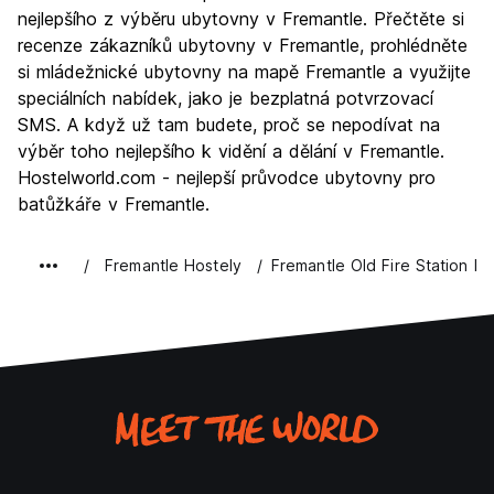
Kultura
8.0
nejlepšího z výběru ubytovny v Fremantle. Přečtěte si
Noční život
recenze zákazníků ubytovny v Fremantle, prohlédněte
6.8
si mládežnické ubytovny na mapě Fremantle a využijte
Hodnota za peníze
5.9
speciálních nabídek, jako je bezplatná potvrzovací
SMS. A když už tam budete, proč se nepodívat na
výběr toho nejlepšího k vidění a dělání v Fremantle.
Hostelworld.com - nejlepší průvodce ubytovny pro
batůžkáře v Fremantle.
Fremantle Hostely
Fremantle Old Fire Station Ho