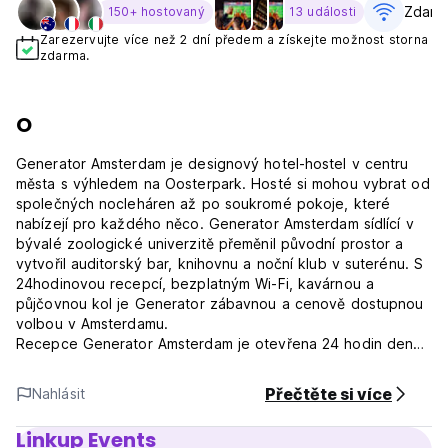
Zdarm
150+ hostovaný
13 události
Zarezervujte více než 2 dní předem a získejte možnost storna
zdarma.
O
Generator Amsterdam je designový hotel-hostel v centru
města s výhledem na Oosterpark. Hosté si mohou vybrat od
společných nocleháren až po soukromé pokoje, které
nabízejí pro každého něco. Generator Amsterdam sídlící v
bývalé zoologické univerzitě přeměnil původní prostor a
vytvořil auditorský bar, knihovnu a noční klub v suterénu. S
24hodinovou recepcí, bezplatným Wi-Fi, kavárnou a
půjčovnou kol je Generator zábavnou a cenově dostupnou
volbou v Amsterdamu.
Recepce Generator Amsterdam je otevřena 24 hodin denně
a vždy je nablízku manažer služby, který vám rád pomůže.
Má flexibilní a prostorné společenské prostory plné
Přečtěte si více
Nahlásit
kreativních designových prvků, jako jsou prosklené výtahy,
vyvýšená kavárna a venkovní terasa. Bývalý přednáškový
Linkup Events
sál jsme proměnili v působivý odpočinkový salonek a bar,