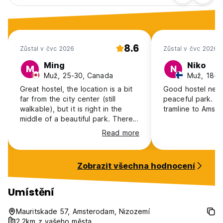
8.6
Zůstal v čvc 2026
Zůstal v čvc 2026
Ming
Niko
M
N
Muž, 25-30, Canada
Muž, 18-24
Great hostel, the location is a bit
Good hostel next 
far from the city center (still
peaceful park. E
walkable), but it is right in the
tramline to Amste
middle of a beautiful park. There
are parties and the restaurant
Read more
offers fantastic food!
Zobrazit všechna hodnocení
Umístění
Mauritskade 57, Amsterodam, Nizozemí
2.2km z vašeho města