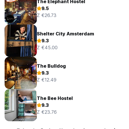
The Elephant Hostel
9.5
Z €26.73
Shelter City Amsterdam
9.3
Z €45.00
The Bulldog
9.3
Z €12.49
The Bee Hostel
9.3
Z €23.76