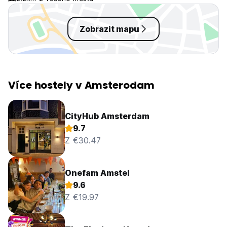
Zobrazit mapu
Více hostely v Amsterodam
CityHub Amsterdam
9.7
Z €30.47
Onefam Amstel
9.6
Z €19.97