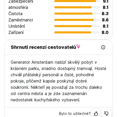
Zabezpečení
9.1
atmosféra
8.1
Čistota
8.3
Zaměstnanci
8.6
Umístění
8.1
Zařízení
8.0
Shrnutí recenzí cestovatelů
Generator Amsterdam nabízí skvělý pobyt v
krásném parku, snadno dostupný tramvají. Hosté
chválí přátelský personál a čisté, pohodlné
pokoje, přičemž kapsle poskytují dobré
soukromí. Někteří jej považují za trochu daleko
od centra města a je zde zaznamenán
nedostatek kuchyňského vybavení.
Bylo to užitečné?