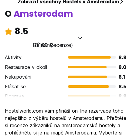
Zobrazit všechny Hostels v Amsterodam
O
Amsterodam
8.5
Báječný
(8169 Recenze)
Aktivity
8.9
Restaurace v okoli
8.0
Nakupování
8.1
Flákat se
8.5
Doprava
8.8
Prohlížení památek
8.8
Hostelworld.com vám přináší on-line rezervace toho
Kultura
9.0
nejlepšího z výběru hostelů v Amsterodamu. Přečtěte
Noční život
si recenze zákazníků na amsterodamské hostely a
8.9
prohlédněte si je na mapě Amsterodamu. Vyberte si
Hodnota za peníze
7.2