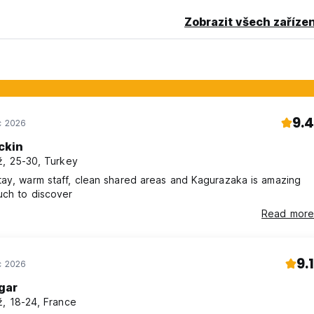
Zobrazit všech zařízen
9.4
c 2026
ckin
, 25-30, Turkey
ay, warm staff, clean shared areas and Kagurazaka is amazing
uch to discover
Read more
9.1
c 2026
gar
, 18-24, France