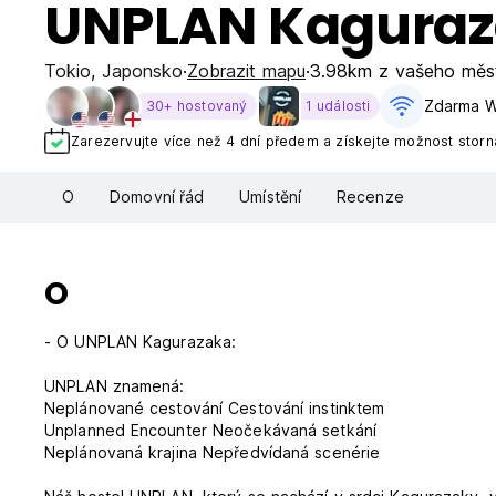
UNPLAN Kagura
Tokio
,
Japonsko
Zobrazit mapu
3.98km z vašeho měs
Zdarma W
30+ hostovaný
1 události
Zarezervujte více než 4 dní předem a získejte možnost stor
O
Domovní řád
Umístění
Recenze
O
- O UNPLAN Kagurazaka:
UNPLAN znamená:
Neplánované cestování Cestování instinktem
Unplanned Encounter Neočekávaná setkání
Neplánovaná krajina Nepředvídaná scenérie