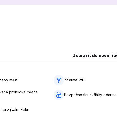
idabashi, pro ty, kteří chtějí použít železniční průkaz JR. (Auto-
Zobrazit domovní řá
mapy měst
Zdarma WiFi
aná prohlídka města
Bezpečnostní skříňky zdarma
 pro jízdní kola