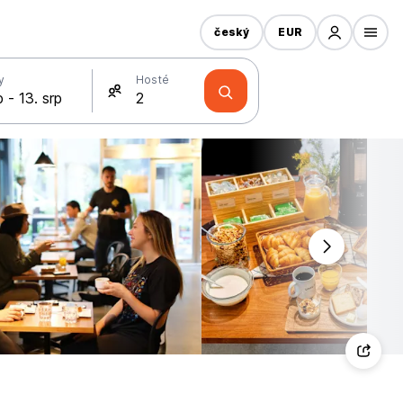
český
EUR
y
Hosté