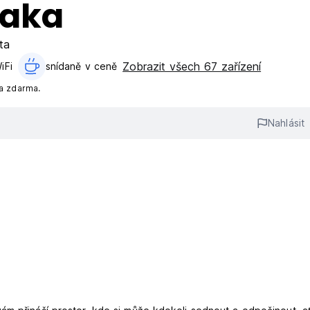
zaka
ta
Zobrazit všech 67 zařízení
iFi
snídaně v ceně‎
na zdarma.
Nahlásit