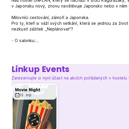
Náš hostel UNPLAN, který se nachází v srdci Kagurazaky, v
v Japonsku nový, znovu navštěvuje Japonsko nebo v něm b
Milovníci cestování, zámoří a Japonska.
Pro ty, kteří si váží svých setkání, která se jednou za živo
nezkusit zážitek „Neplánovat“?
- O salonku:
Náš salonek v 1. patře je otevřen celý den od 8:00. Není o
dal si drink v našem baru a kavárně. Večer můžete ochutna
Shromáždit UNPLAN: 8:00~18:00 (L.O. 17:30)
Koyoino Parfait: 18:00–23:00 (L.O. 22:00)
Linkup Events
- O místnostech:
Zarezervujte si nyní účast na akcích pořádaných v hostelu
V UNPLAN máme čtyři různé typy pokojů, včetně ložnic a s
věnují pozornost detailům a poskytují nejpohodlnější spaní
Movie Night
množství pohodlí jako vaše ložnice doma. K těmto pokojům
12. srp
- Umístění
UNPLAN Kagurazaka má výhodnou polohu v centru Tokia a
- 15 minut na tokijské nádraží
- 15 minut do Shinjuku
- 18 minut do Roppongi