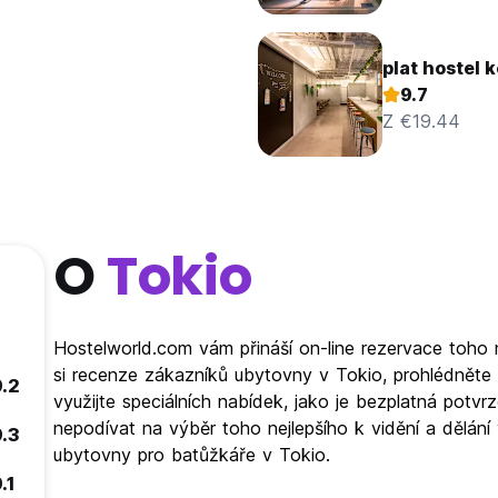
plat hostel 
9.7
Z €19.44
O
Tokio
Hostelworld.com vám přináší on-line rezervace toho 
si recenze zákazníků ubytovny v Tokio, prohlédněte
9.2
využijte speciálních nabídek, jako je bezplatná pot
nepodívat na výběr toho nejlepšího k vidění a dělání
9.3
ubytovny pro batůžkáře v Tokio.
.1