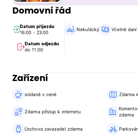
- 20 minut do Shibuya nebo Harajuku
Domovní řád
- 20 minut do Asakusy
- 20 minut do Ueno
Datum příjezdu
Náš hostel je také v docházkové vzdálenosti od stanice JR I
Nekuřácký
Včetně daní
16:00 - 23:00
translated from original language)
Datum odjezdu
do 11:00
Zařízení
snídaně v ceně‎
Zdarma 
Komentov
Zdarma přístup k internetu
zdarma
Úschova zavazadel zdarma
Parkování