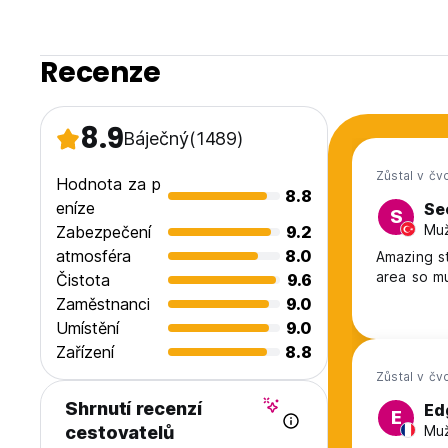
Recenze
8.9
Báječný
(1489)
Zůstal v čv
Hodnota za p
8.8
eníze
Se
S
Muž
Zabezpečení
9.2
atmosféra
8.0
Amazing st
area so m
Čistota
9.6
Zaměstnanci
9.0
Umístění
9.0
Zařízení
8.8
Zůstal v čv
Shrnutí recenzí
Ed
E
Muž
cestovatelů