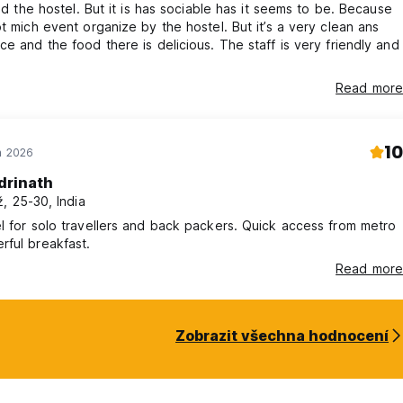
iked the hostel. But it is has sociable has it seems to be. Because
ot mich event organize by the hostel. But it’s a very clean ans
ce and the food there is delicious. The staff is very friendly and
Read more
10
n 2026
drinath
, 25-30, India
l for solo travellers and back packers. Quick access from metro
ful breakfast.
Read more
Zobrazit všechna hodnocení