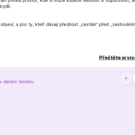
ám přináší prostor, kde si může kdokoli sednout a odpočinout, ať
ydlí.
t objeví, a pro ty, kteří dávají přednost „cestám“ před „cestováním
mezena na hosty našeho hostelu, takže kdokoli je vítán, aby přiš
t japonské pivo, japonskou whisky a některé koktejly s domácím 
Přečtěte si ví
 v daném termínu.
oukromých pokojů. Naše společné postele, i když jsou kompaktn
 i na minimálním prostoru. Naše soukromé pokoje poskytují stejné
 jsou připojeny terasy s výhledem na Tokyo Sky Tree.
 zaveze vás pouze: