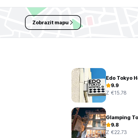
Zobrazit mapu
Edo Tokyo H
9.9
Z €15.78
Glamping T
9.8
Z €22.73