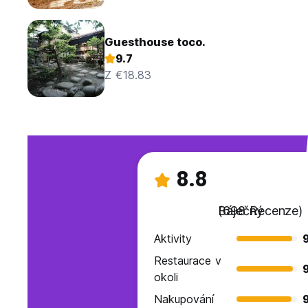
Guesthouse toco.
9.7
Z €18.83
8.8
Báječný
(698 Recenze)
Aktivity
Restaurace v
okoli
Nakupování
9