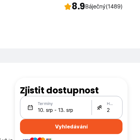
8.9
Báječný
(1489)
Zjistit dostupnost
Termíny
Hosté
Vyhledávání