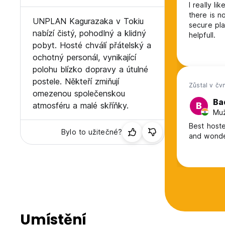
I really l
there is n
UNPLAN Kagurazaka v Tokiu
secure pla
nabízí čistý, pohodlný a klidný
helpfull.
pobyt. Hosté chválí přátelský a
ochotný personál, vynikající
polohu blízko dopravy a útulné
postele. Někteří zmiňují
Zůstal v čv
omezenou společenskou
Ba
atmosféru a malé skříňky.
B
Muž
Best hoste
Bylo to užitečné?
and wonder
Umístění