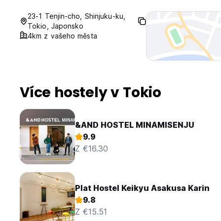
23-1 Tenjin-cho, Shinjuku-ku,
Tokio, Japonsko
4km z vašeho města
Více hostely v Tokio
&AND HOSTEL MINAMISENJU
9.9
Z €16.30
Plat Hostel Keikyu Asakusa Karin
9.8
Z €15.51