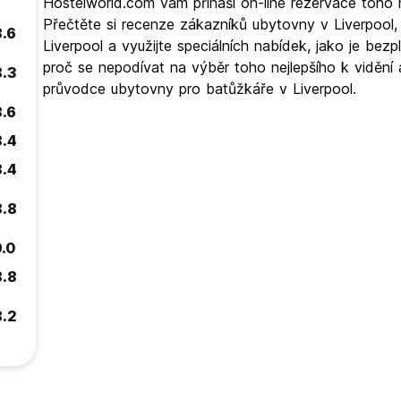
Hostelworld.com vám přináší on-line rezervace toho 
Přečtěte si recenze zákazníků ubytovny v Liverpool
8.6
Liverpool a využijte speciálních nabídek, jako je be
proč se nepodívat na výběr toho nejlepšího k vidění a
8.3
průvodce ubytovny pro batůžkáře v Liverpool.
8.6
8.4
8.4
8.8
9.0
8.8
8.2