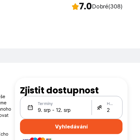
7.0
Dobré
(308)
Zjistit dostupnost
uše
máme
Termíny
Hosté
mnoho
ovat
Vyhledávání
Echo