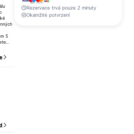
álu
Rezervace trvá pouze 2 minuty
o
Okamžité potvrzení
aké
inných
em 5
ete
v
ce
d