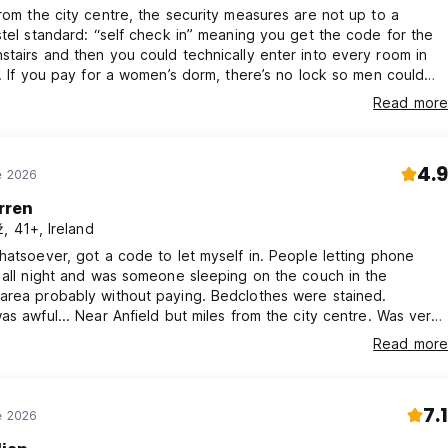
rom the city centre, the security measures are not up to a
stel standard: “self check in” meaning you get the code for the
tairs and then you could technically enter into every room in
l. If you pay for a women’s dorm, there’s no lock so men could
n there. bed was pretty good, there’s small lockers in the dorm
Read more
n do your laundry for free, kitchen was clean but no staff
here. Also there was a homeless person sleeping in my dorm
4.9
ě 2026
rren
, 41+, Ireland
hatsoever, got a code to let myself in. People letting phone
 all night and was someone sleeping on the couch in the
area probably without paying. Bedclothes were stained.
as awful... Near Anfield but miles from the city centre. Was very
gh, so there's that...
Read more
7.1
ě 2026