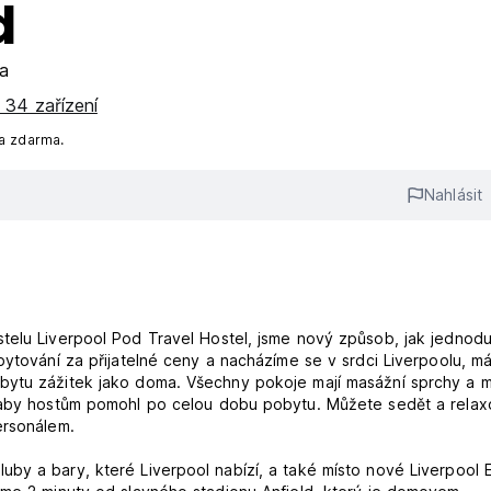
d
a
 34 zařízení
na zdarma.
Nahlásit
telu Liverpool Pod Travel Hostel, jsme nový způsob, jak jednod
bytování za přijatelné ceny a nacházíme se v srdci Liverpoolu, 
obytu zážitek jako doma. Všechny pokoje mají masážní sprchy a 
, aby hostům pomohl po celou dobu pobytu. Můžete sedět a relax
ersonálem.
by a bary, které Liverpool nabízí, a také místo nové Liverpool 