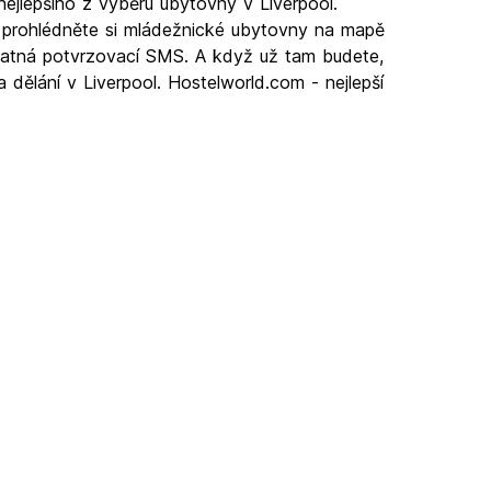
nejlepšího z výběru ubytovny v Liverpool.
, prohlédněte si mládežnické ubytovny na mapě
zplatná potvrzovací SMS. A když už tam budete,
 dělání v Liverpool. Hostelworld.com - nejlepší