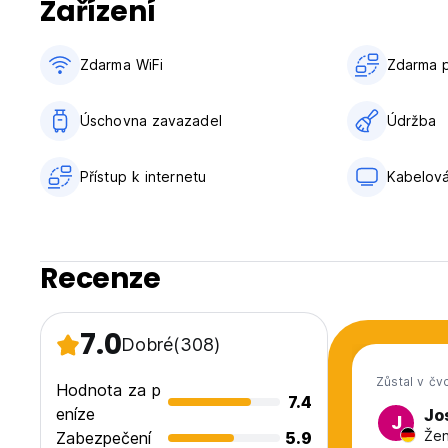
Zařízení
Zdarma WiFi
Zdarma p
Úschovna zavazadel
Údržba
Přístup k internetu
Kabelová
Recenze
7.0
Dobré
(308)
Zůstal v čv
Hodnota za p
7.4
eníze
Jo
J
Žen
Zabezpečení
5.9