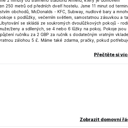
sme 2 minuty od slavného stadionu Anfield, který je domovem
jen 250 metrů od předních dveří hostelu. Jsme 11 minut od termin
množstvím obchodů, McDonalds - KFC, Subway, nudlové bary a mnoh
pokoje s podlůžky, večerním světlem, samostatnou zásuvkou a t
Ubytování se skládá ze soukromých dvoulůžkových pokojů - rod
uže/ženy a sdílených, se 4 nebo 6 lůžky na pokoj. Pokoje jsou
zapůjčení ručníku za 2 GBP za ručník s dodatečným vratným vklad
vratnou zálohou 5 £. Máme také zdarma, pračky, pokud potřebuj
 let. Hostům mimo tuto věkovou kategorii nabízíme ubytování 
Přečtěte si ví
ým hostelem. (Auto-translated from original language)
Zobrazit domovní řá