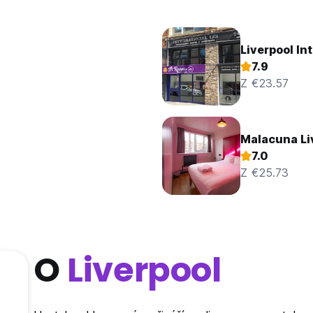
Liverpool In
7.9
Z €23.57
Malacuna Li
7.0
Z €25.73
O
Liverpool