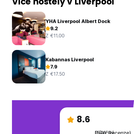
Více hostely v Liverpool
YHA Liverpool Albert Dock
9.2
Z €11.00
Kabannas Liverpool
7.9
Z €17.50
8.6
Báječný
(570 Recenze)