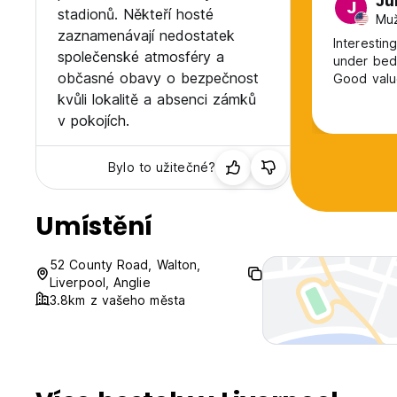
Ju
J
stadionů. Někteří hosté
Muž
zaznamenávají nedostatek
Interestin
společenské atmosféry a
under bed 
občasné obavy o bezpečnost
Good valu
kvůli lokalitě a absenci zámků
v pokojích.
Bylo to užitečné?
Umístění
52 County Road, Walton,
Liverpool, Anglie
3.8km z vašeho města