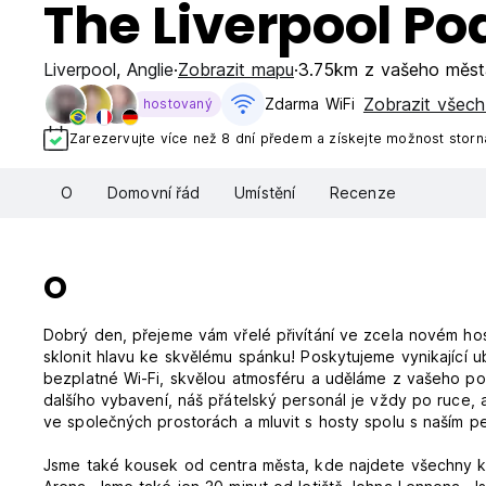
The Liverpool Po
Liverpool
,
Anglie
Zobrazit mapu
3.75km z vašeho měst
Zobrazit všech
Zdarma WiFi
hostovaný
Zarezervujte více než 8 dní předem a získejte možnost stor
O
Domovní řád
Umístění
Recenze
O
Dobrý den, přejeme vám vřelé přivítání ve zcela novém hos
sklonit hlavu ke skvělému spánku! Poskytujeme vynikající u
bezplatné Wi-Fi, skvělou atmosféru a uděláme z vašeho p
dalšího vybavení, náš přátelský personál je vždy po ruce
ve společných prostorách a mluvit s hosty spolu s naším p
Jsme také kousek od centra města, kde najdete všechny klu