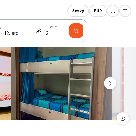
český
EUR
y
Hosté