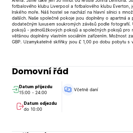
Arena. Jsme také jen 30 minut od letiště Johna Lennona. J
fotbalového klubu Liverpool a fotbalového klubu Everton, 
Irského moře. Náš hostel se nachází na hlavní silnici s 
dalších. Naše společné pokoje jsou doplněny o apartmá a 
dodatečným luxusem soukromých závěsů podle fotografií. 
pokojů - jednolůžkových pokojů a společných pokojů pro m
většinou doplněny vlastním sociálním zařízením. Možnost 
GBP. Uzamykatelné skříňky jsou £ 1,00 po dobu pobytu s 
vyprat věci.
Upozorňujeme, že The Pod má věkové omezení od 18 do 38
soukromí. V budově není hostům povoleno kouřit.
Domovní řád
Pokoje podléhají pravidlům maximální obsazenosti stanoven
Datum příjezdu
Včetně daní
15:00 - 24:00
Datum odjezdu
do 10:00