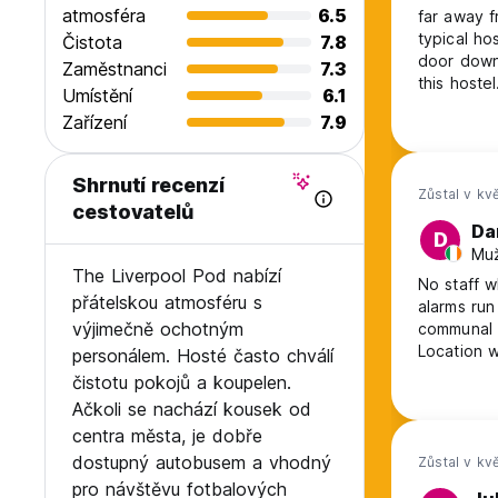
atmosféra
6.5
far away f
typical ho
Čistota
7.8
door downs
Zaměstnanci
7.3
this hoste
Umístění
6.1
just get i
Zařízení
7.9
and you ca
working t
Shrnutí recenzí
Zůstal v kv
cestovatelů
Da
D
Muž
The Liverpool Pod nabízí
No staff w
přátelskou atmosféru s
alarms run
výjimečně ochotným
communal 
Location w
personálem. Hosté často chválí
cheap thou
čistotu pokojů a koupelen.
Ačkoli se nachází kousek od
centra města, je dobře
dostupný autobusem a vhodný
Zůstal v kv
pro návštěvu fotbalových