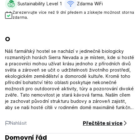
Sustainability Level 1
Zdarma WiFi
Zarezervujte více než 9 dní předem a získejte možnost storna
zdarma.
O
Náš farmářský hostel se nachází v jedinečně biologicky
rozmanitých horách Sierra Nevada a je místem, kde si hosté
a pracovníci mohou užívat krásu jednoho z přírodních divů
světa a zároveň se učit o udržitelnosti životního prostředí,
ekologickém zemědělství a domorodé kultuře. Kromě toho
přírodní bohatství této oblasti poskytuje nekonečné
možnosti pro outdoorové aktivity, túry a pozorování divoké
zvěře. Tato nemovitost je stará kávová farma. Naším cílem
je zachovat původní strukturu budovy a zároveň zajistit,
aby se naši hosté cítili v rodinném domě maximálně funkčně
a pohodlně. Většina našeho nábytku a konstrukcí je
vyrobena z padlých stromů z 'finca'. Během karantény Covid
Přečtěte si více
Nahlásit
19 tým usilovně pracoval na zkrášlení místa a vysadil stovky
ovocných stromů a květin.
Domovní řád