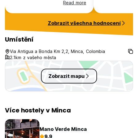
travelling for so 
Read more
were so friendly
amazing.
Zobrazit všechna hodnocení
Umístění
Via Antigua a Bonda Km 2,2, Minca, Colombia
2.1km z vašeho města
Zobrazit mapu
Více hostely v Minca
Mano Verde Minca
9.9