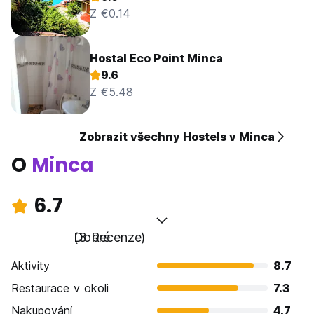
Z €0.14
Hostal Eco Point Minca
9.6
Z €5.48
Zobrazit všechny Hostels v Minca
O
Minca
6.7
Dobré
(3 Recenze)
Aktivity
8.7
Restaurace v okoli
7.3
Nakupování
4.7