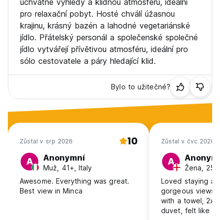
úchvatné výhledy a klidnou atmosféru, ideální
pro relaxační pobyt. Hosté chválí úžasnou
krajinu, krásný bazén a lahodné vegetariánské
jídlo. Přátelský personál a společenské společné
jídlo vytvářejí přívětivou atmosféru, ideální pro
sólo cestovatele a páry hledající klid.
Bylo to užitečné?
10
Zůstal v srp 2026
Zůstal v čvc 2026
Anonymní
Anonym
A
A
Muž, 41+, Italy
Žena, 25-
Awesome. Everything was great.
Loved staying at 
Best view in Minca
gorgeous views, 
with a towel, 2x 
duvet, felt like lu