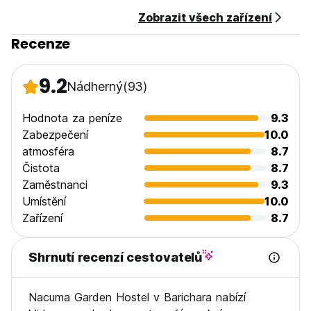
Platba při příjezdu pouze v hotovosti.
Zobrazit všech zařízení
Příjezd od 14:00
Recenze
Odhlášení před 14:00
Včetně daní.
9.2
Nádherný
(93)
Včetně snídaně.
Všeobecné:
Hodnota za peníze
9.3
Žádný zákaz vycházení.
Zabezpečení
10.0
Přátelský mazlíček.
atmosféra
8.7
Vhodné pro děti.
Čistota
8.7
Nekuřácké. (Auto-translated from original language)
Zaměstnanci
9.3
Umístění
10.0
Zařízení
8.7
Shrnutí recenzí cestovatelů
Nacuma Garden Hostel v Barichara nabízí