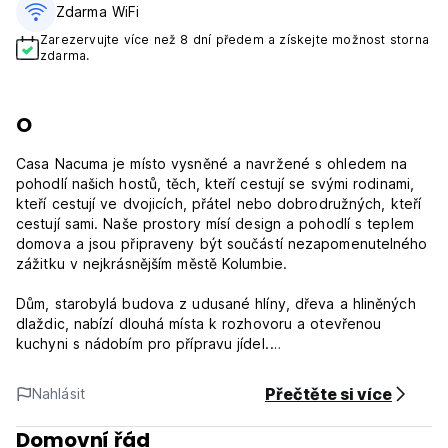
Zdarma WiFi
Zarezervujte více než 8 dní předem a získejte možnost storna
zdarma.
O
Casa Nacuma je místo vysněné a navržené s ohledem na
pohodlí našich hostů, těch, kteří cestují se svými rodinami,
kteří cestují ve dvojicích, přátel nebo dobrodružných, kteří
cestují sami. Naše prostory mísí design a pohodlí s teplem
domova a jsou připraveny být součástí nezapomenutelného
zážitku v nejkrásnějším městě Kolumbie.
Dům, starobylá budova z udusané hlíny, dřeva a hliněných
dlaždic, nabízí dlouhá místa k rozhovoru a otevřenou
kuchyni s nádobím pro přípravu jídel.
Casa Nacuma se nachází dva bloky na sever od hlavního
náměstí Barichara a autobusové zastávky.
Přečtěte si více
Nahlásit
Nacuma: ideální pro rodiny, velký s výhledem do dvora,
Domovní řád
počítejte s manželskou postelí a palandou. 4 osoby, vlastní