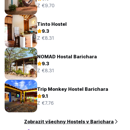
Z €9.70
Tinto Hostel
9.3
Z €8.31
NOMAD Hostal Barichara
9.3
Z €8.31
Trip Monkey Hostel Barichara
9.1
Z €7.76
Zobrazit všechny Hostels v Barichara