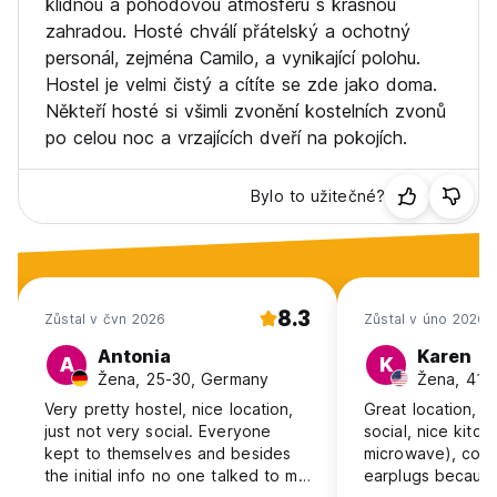
klidnou a pohodovou atmosféru s krásnou
zahradou. Hosté chválí přátelský a ochotný
personál, zejména Camilo, a vynikající polohu.
Hostel je velmi čistý a cítíte se zde jako doma.
Někteří hosté si všimli zvonění kostelních zvonů
po celou noc a vrzajících dveří na pokojích.
Bylo to užitečné?
8.3
Zůstal v čvn 2026
Zůstal v úno 2026
Antonia
Karen
A
K
Žena, 25-30, Germany
Žena, 41+
Very pretty hostel, nice location,
Great location, b
just not very social. Everyone
social, nice kitch
kept to themselves and besides
microwave), comf
the initial info no one talked to me
earplugs because