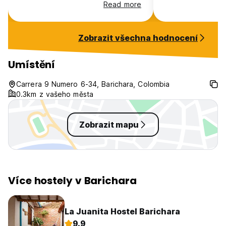
for the rest of the stay. Felt a bit
ring ALL night! 
Read more
out of place there
door squeaks. Plea
don't wake my do
up in the night? 
Zobrazit všechna hodnocení
Umístění
Carrera 9 Numero 6-34, Barichara, Colombia
0.3km z vašeho města
Zobrazit mapu
Více hostely v Barichara
La Juanita Hostel Barichara
9.9