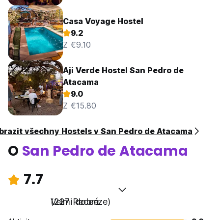
Casa Voyage Hostel
9.2
Z €9.10
Aji Verde Hostel San Pedro de
Atacama
9.0
Z €15.80
brazit všechny Hostels v San Pedro de Atacama
O
San Pedro de Atacama
7.7
Velmi dobré
(227 Recenze)