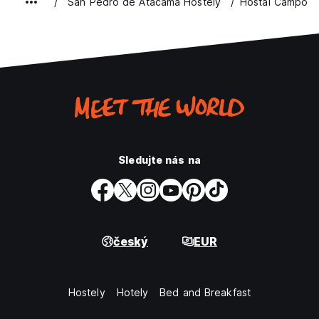
San Pedro de Atacama Hostely
Hostal Campo B
Sledujte nás na
český
EUR
Hostely
Hotely
Bed and Breakfast