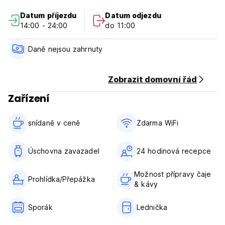
Datum příjezdu
Datum odjezdu
Check in od 14:00
14:00 - 24:00
do 11:00
Odhlášení před 11:00 .
Platba při příjezdu v hotovosti, kreditními kartami. (Toto
Daně nejsou zahrnuty
zařízení může před příjezdem provést předběžnou
autorizaci vaší karty).
Daně nejsou zahrnuty - 19,00 %.
Zobrazit domovní řád
Zařízení
Storno podmínky: 72 hodin před příjezdem.
Včetně snídaně.
snídaně v ceně‎
Zdarma WiFi
Všeobecné:
Úschovna zavazadel
24 hodinová recepce
Žádný zákaz vycházení.
Nekuřácké.
Možnost přípravy čaje
Recepce k dispozici 24 hodin. (Auto-translated from original
Prohlídka/Přepážka
& kávy
language)
Sporák
Lednička