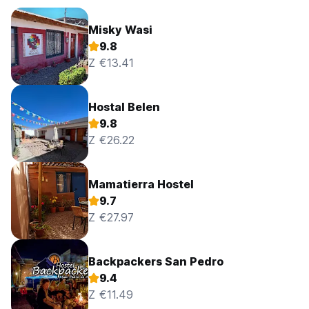
Misky Wasi
9.8
Z €13.41
Hostal Belen
9.8
Z €26.22
Mamatierra Hostel
9.7
Z €27.97
Backpackers San Pedro
9.4
Z €11.49