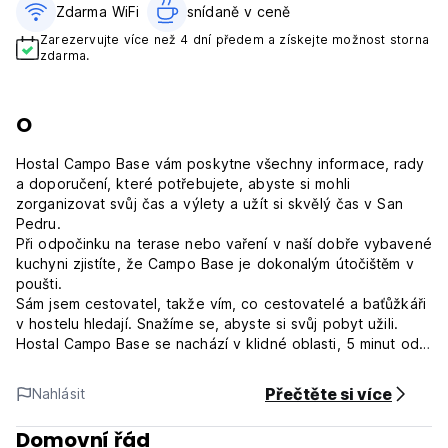
Zdarma WiFi
snídaně v ceně‎
Zarezervujte více než 4 dní předem a získejte možnost storna
zdarma.
O
Hostal Campo Base vám poskytne všechny informace, rady
a doporučení, které potřebujete, abyste si mohli
zorganizovat svůj čas a výlety a užít si skvělý čas v San
Pedru.
Při odpočinku na terase nebo vaření v naší dobře vybavené
kuchyni zjistíte, že Campo Base je dokonalým útočištěm v
poušti.
Sám jsem cestovatel, takže vím, co cestovatelé a baťůžkáři
v hostelu hledají. Snažíme se, abyste si svůj pobyt užili.
Hostal Campo Base se nachází v klidné oblasti, 5 minut od
autobusového nádraží, 10 minut od centra a jen pár kroků
od obchodu s potravinami.
Přečtěte si více
Nahlásit
Mimochodem, máme také skvělou snídani.
Domovní řád
Zásady a podmínky Hostal Campo Base: