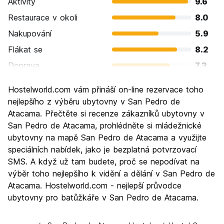
Aktivity
9.6
Restaurace v okoli
8.0
Nakupování
5.9
Flákat se
8.2
Doprava
7.3
Prohlížení památek
9.0
Hostelworld.com vám přináší on-line rezervace toho
Kultura
7.8
nejlepšího z výběru ubytovny v San Pedro de
Noční život
Atacama. Přečtěte si recenze zákazníků ubytovny v
6.5
San Pedro de Atacama, prohlédněte si mládežnické
Hodnota za peníze
7.2
ubytovny na mapě San Pedro de Atacama a využijte
speciálních nabídek, jako je bezplatná potvrzovací
SMS. A když už tam budete, proč se nepodívat na
výběr toho nejlepšího k vidění a dělání v San Pedro de
Atacama. Hostelworld.com - nejlepší průvodce
ubytovny pro batůžkáře v San Pedro de Atacama.