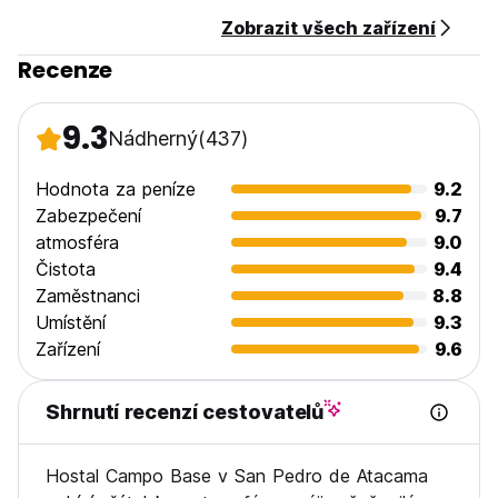
Zobrazit všech zařízení
Recenze
9.3
Nádherný
(437)
Hodnota za peníze
9.2
Zabezpečení
9.7
atmosféra
9.0
Čistota
9.4
Zaměstnanci
8.8
Umístění
9.3
Zařízení
9.6
Shrnutí recenzí cestovatelů
Hostal Campo Base v San Pedro de Atacama