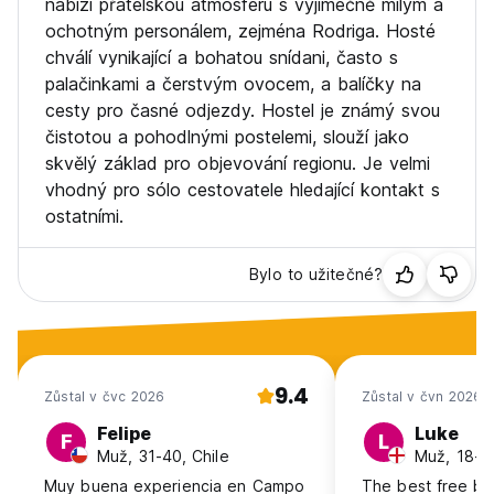
nabízí přátelskou atmosféru s výjimečně milým a
ochotným personálem, zejména Rodriga. Hosté
chválí vynikající a bohatou snídani, často s
palačinkami a čerstvým ovocem, a balíčky na
cesty pro časné odjezdy. Hostel je známý svou
čistotou a pohodlnými postelemi, slouží jako
skvělý základ pro objevování regionu. Je velmi
vhodný pro sólo cestovatele hledající kontakt s
ostatními.
Bylo to užitečné?
9.4
Zůstal v čvc 2026
Zůstal v čvn 2026
Felipe
Luke
F
L
Muž, 31-40, Chile
Muž, 18-2
Muy buena experiencia en Campo
The best free br