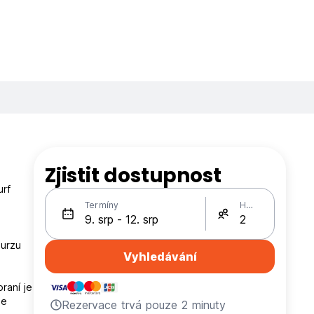
Zjistit dostupnost
urf
Termíny
Hosté
burzu
Vyhledávání
praní je
je
Rezervace trvá pouze 2 minuty