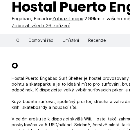
Hostal Puerto En
Engabao
,
Ecuador
Zobrazit mapu
2.99km z vašeho mě
Zobrazit všech 26 zařízení
O
Domovní řád
Umístění
Recenze
O
Hostal Puerto Engabao Surf Shelter je hostel provozovaný m
pointu a skateparku a je to ideální místo pro surfování, brus
odpočinek. K dispozici je velký výběr surfovacích prken a 
Když budete surfovat, společný prostor, střecha a zahrada zah
knih, skateboardy a houpací sítě.
V celém areálu je k dispozici skvělá Wifi. Hostel také zahrnu
poskytována za 5 USD/náklad. Snídaně, čerstvě mletá italsk