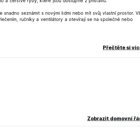
dlo a čerstvé ryby, které jsou dostupné z přístavu.
 snadno seznámit s novými lidmi nebo mít svůj vlastní prostor. 
ečením, ručníky a ventilátory a otevírají se na společné nebo
 dispozici bezplatné parkoviště.
Přečtěte si ví
t a zajistí, abyste z tohoto krásného města a surfového místa získ
 Engabao:
ho zrušení nebo nedostavení se vám bude účtována první noc v
Zobrazit domovní řá