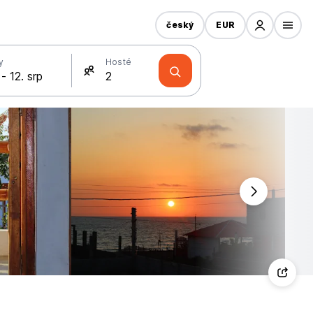
český
EUR
y
Hosté