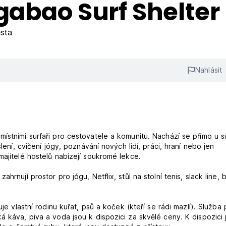
gabao Surf Shelter
sta
Nahlásit
ístními surfaři pro cestovatele a komunitu. Nachází se přímo u s
lení, cvičení jógy, poznávání nových lidí, práci, hraní nebo jen
majitelé hostelů nabízejí soukromé lekce.
rnují prostor pro jógu, Netflix, stůl na stolní tenis, slack line, 
je vlastní rodinu kuřat, psů a koček (kteří se rádi mazlí). Služba 
á káva, piva a voda jsou k dispozici za skvělé ceny. K dispozici 