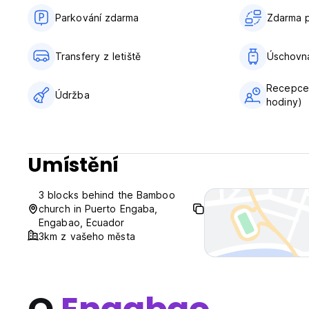
Všeobecné:
Parkování zdarma
Zdarma p
Recepce od 09:00 do 21:00
Žádný zákaz vycházení
Žádné zvláštní podmínky (Auto-translated from original lan
Transfery z letiště
Úschovn
Recepce 
Údržba
hodiny)
Umístění
3 blocks behind the Bamboo
church in Puerto Engaba,
Engabao, Ecuador
3km z vašeho města