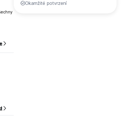
Okamžité potvrzení
Všechny
ce
ali
ašeho
d