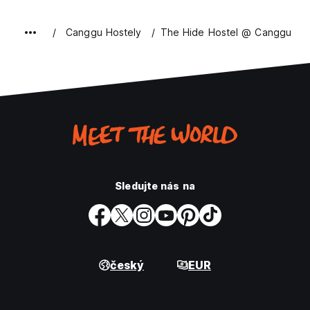
Canggu Hostely
The Hide Hostel @ Canggu
Sledujte nás na
český
EUR