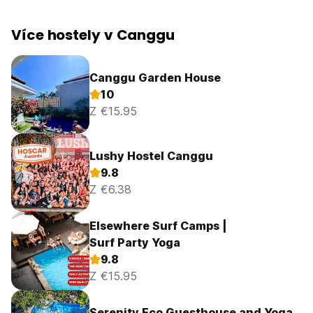
Více hostely v Canggu
Canggu Garden House
10
Z €15.95
Lushy Hostel Canggu
9.8
Z €6.38
Elsewhere Surf Camps |
Surf Party Yoga
9.8
Z €15.95
Serenity Eco Guesthouse and Yoga