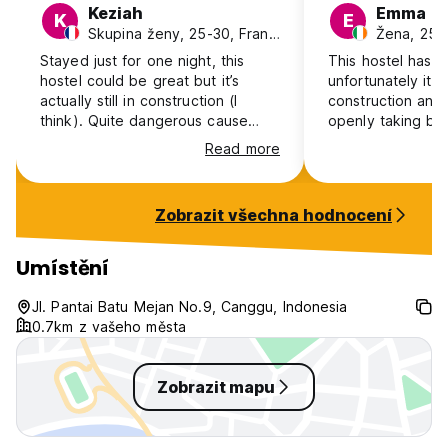
Keziah
Emma
K
E
Skupina ženy, 25-30, France
Žena, 25-3
Stayed just for one night, this
This hostel has g
hostel could be great but it’s
unfortunately it i
actually still in construction (I
construction and
think). Quite dangerous cause
openly taking boo
multiple floors without fences and
facilities match 
Read more
stairs are dangerous too. No sink
when booking. I l
in the double room.
minutes after arri
were nice and ga
Zobrazit všechna hodnocení
Umístění
Jl. Pantai Batu Mejan No.9, Canggu, Indonesia
0.7km z vašeho města
Zobrazit mapu