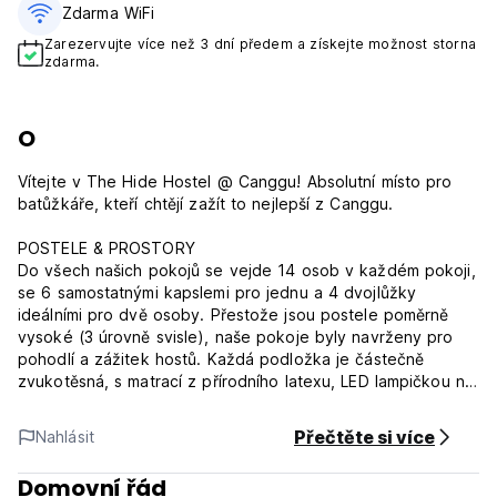
Zdarma WiFi
Zarezervujte více než 3 dní předem a získejte možnost storna
zdarma.
O
Vítejte v The Hide Hostel @ Canggu! Absolutní místo pro
batůžkáře, kteří chtějí zažít to nejlepší z Canggu.
POSTELE & PROSTORY
Do všech našich pokojů se vejde 14 osob v každém pokoji,
se 6 samostatnými kapslemi pro jednu a 4 dvojlůžky
ideálními pro dvě osoby. Přestože jsou postele poměrně
vysoké (3 úrovně svisle), naše pokoje byly navrženy pro
pohodlí a zážitek hostů. Každá podložka je částečně
zvukotěsná, s matrací z přírodního latexu, LED lampičkou na
čtení a vybavena mini skříňkou pro uložení vašich cenných
věcí. Dřevěný materiál a otevřený prostor jsou smíchány pro
Přečtěte si více
Nahlásit
váš nejlepší zážitek. Užijte si letní dny lenošením nebo
koupáním v našem nově vybudovaném venkovním bazénu.
Domovní řád
(Auto-translated from original language)