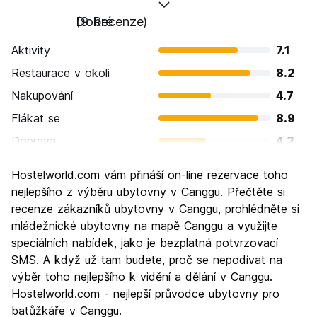
Dobré
(9 Recenze)
Aktivity
7.1
Restaurace v okoli
8.2
Nakupování
4.7
Flákat se
8.9
Doprava
4.2
Prohlížení památek
4.4
Hostelworld.com vám přináší on-line rezervace toho
Kultura
6.0
nejlepšího z výběru ubytovny v Canggu. Přečtěte si
Noční život
recenze zákazníků ubytovny v Canggu, prohlédněte si
6.4
mládežnické ubytovny na mapě Canggu a využijte
Hodnota za peníze
7.8
speciálních nabídek, jako je bezplatná potvrzovací
SMS. A když už tam budete, proč se nepodívat na
výběr toho nejlepšího k vidění a dělání v Canggu.
Hostelworld.com - nejlepší průvodce ubytovny pro
batůžkáře v Canggu.