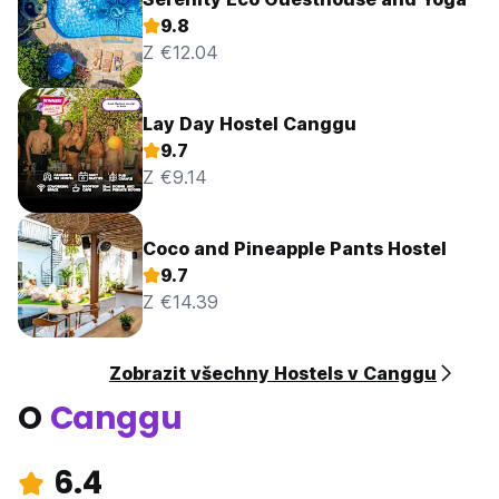
9.8
Z €12.04
Lay Day Hostel Canggu
9.7
Z €9.14
Coco and Pineapple Pants Hostel
9.7
Z €14.39
Zobrazit všechny Hostels v Canggu
O
Canggu
6.4