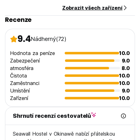
Zobrazit všech zařízení
Recenze
9.4
Nádherný
(72)
Hodnota za peníze
10.0
Zabezpečení
9.0
atmosféra
8.0
Čistota
10.0
Zaměstnanci
10.0
Umístění
9.0
Zařízení
10.0
Shrnutí recenzí cestovatelů
Seawall Hostel v Okinawě nabízí přátelskou