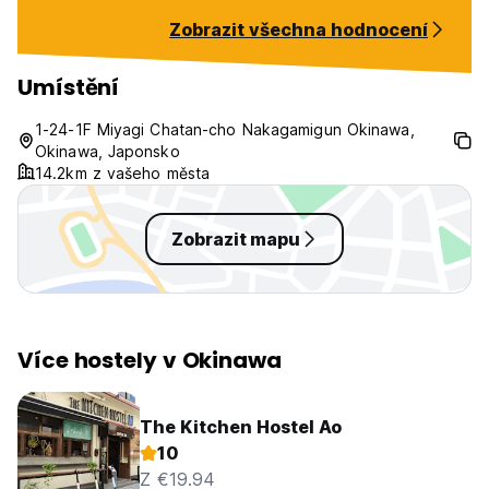
Zobrazit všechna hodnocení
Umístění
1-24-1F Miyagi Chatan-cho Nakagamigun Okinawa,
Okinawa, Japonsko
14.2km z vašeho města
Zobrazit mapu
Více hostely v Okinawa
The Kitchen Hostel Ao
10
Z €19.94