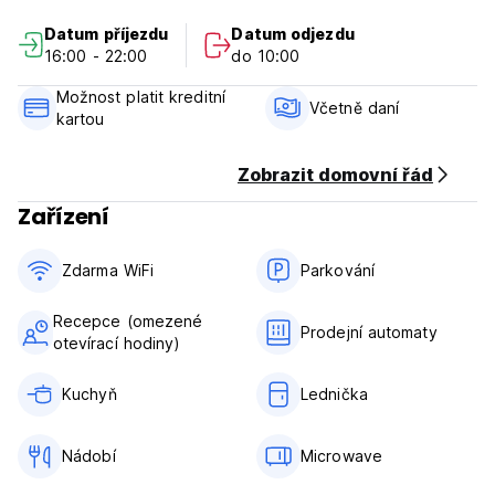
soukromí je dostatečně zajištěno, útulná podstýlka!
Datum příjezdu
Datum odjezdu
· Dvě zásuvky na postele, světla na knihy a bezpečnostní
16:00 - 22:00
do 10:00
skříňky v každé posteli!
· Wifi zdarma!
Možnost platit kreditní
· Bezplatné parkoviště vybavené několika jednotkami!
Včetně daní
kartou
· Zdarma sdílená kuchyně (možnost vlastního stravování)!
· Klimatizace zdarma!
· Zapůjčení osušky zdarma! (Dodatečné zapůjčení osušky
Zobrazit domovní řád
100 jenů)
Zařízení
· Zdarma šampon, kondicionér, tělové mýdlo, mýdlo na ruce!
· K dispozici pračka, sušička, lednice, mikrovlnná trouba!
(Auto-translated from original language)
Zdarma WiFi
Parkování
Recepce (omezené
Prodejní automaty
otevírací hodiny)
Kuchyň
Lednička
Nádobí
Microwave