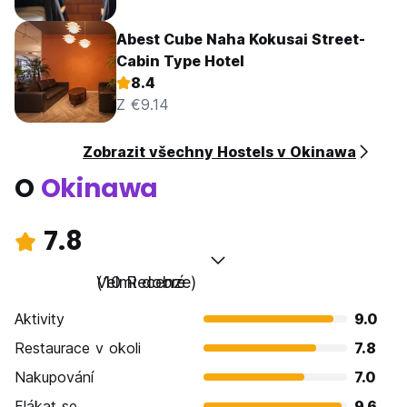
Abest Cube Naha Kokusai Street-
Cabin Type Hotel
8.4
Z €9.14
Zobrazit všechny Hostels v Okinawa
O
Okinawa
7.8
Velmi dobré
(10 Recenze)
Aktivity
9.0
Restaurace v okoli
7.8
Nakupování
7.0
Flákat se
9.6