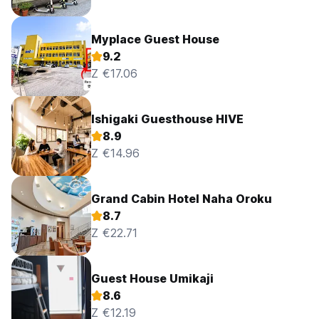
Myplace Guest House
9.2
Z €17.06
Ishigaki Guesthouse HIVE
8.9
Z €14.96
Grand Cabin Hotel Naha Oroku
8.7
Z €22.71
Guest House Umikaji
8.6
Z €12.19