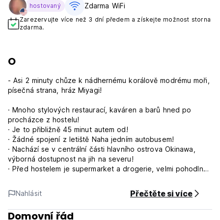
Zdarma WiFi
hostovaný
Zarezervujte více než 3 dní předem a získejte možnost storna
zdarma.
O
- Asi 2 minuty chůze k nádhernému korálově modrému moři,
písečná strana, hráz Miyagi!
· Mnoho stylových restaurací, kaváren a barů hned po
procházce z hostelu!
· Je to přibližně 45 minut autem od!
· Žádné spojení z letiště Naha jedním autobusem!
· Nachází se v centrální části hlavního ostrova Okinawa,
výborná dostupnost na jih na severu!
· Před hostelem je supermarket a drogerie, velmi pohodlné!
· Je to přibližně 3 minuty autem do velkého přímořského
letoviska American Village, asi 15 minut pěšky!
Přečtěte si více
Nahlásit
· Asi 10 minut autem do největšího nákupního centra na
Okinawě, Aeon Mall Leicam!
Domovní řád
· Obklopen bočními přepážkami a zatemňovacími závěsy,