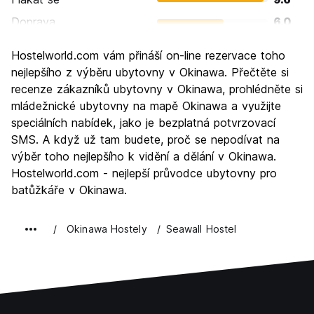
Doprava
6.0
Prohlížení památek
8.2
Hostelworld.com vám přináší on-line rezervace toho
Kultura
9.2
nejlepšího z výběru ubytovny v Okinawa. Přečtěte si
Noční život
recenze zákazníků ubytovny v Okinawa, prohlédněte si
6.6
mládežnické ubytovny na mapě Okinawa a využijte
Hodnota za peníze
7.2
speciálních nabídek, jako je bezplatná potvrzovací
SMS. A když už tam budete, proč se nepodívat na
výběr toho nejlepšího k vidění a dělání v Okinawa.
Hostelworld.com - nejlepší průvodce ubytovny pro
batůžkáře v Okinawa.
Okinawa Hostely
Seawall Hostel