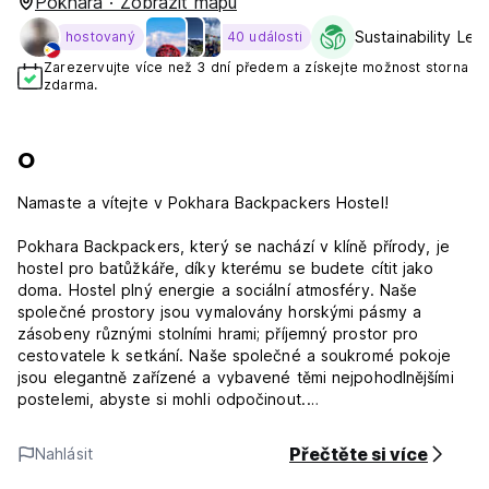
Pokhara · Zobrazit mapu
Sustainability Leve
hostovaný
40 události
Zarezervujte více než 3 dní předem a získejte možnost storna
zdarma.
O
Namaste a vítejte v Pokhara Backpackers Hostel!
Pokhara Backpackers, který se nachází v klíně přírody, je
hostel pro batůžkáře, díky kterému se budete cítit jako
doma. Hostel plný energie a sociální atmosféry. Naše
společné prostory jsou vymalovány horskými pásmy a
zásobeny různými stolními hrami; příjemný prostor pro
cestovatele k setkání. Naše společné a soukromé pokoje
jsou elegantně zařízené a vybavené těmi nejpohodlnějšími
postelemi, abyste si mohli odpočinout.
Jsme jen pár minut od jezera Phewa. Začněte svůj den
Přečtěte si více
Nahlásit
bezplatnou kontinentální snídaní na střeše a zároveň se
kochejte výhledem na pohoří Annapurna a Machapuchare.