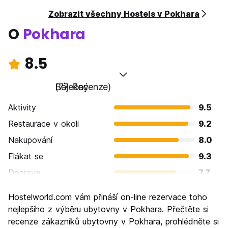
Zobrazit všechny Hostels v Pokhara
O
Pokhara
8.5
Báječný
(77 Recenze)
Aktivity
9.5
Restaurace v okoli
9.2
Nakupování
8.0
Flákat se
9.3
Doprava
7.7
Prohlížení památek
8.8
Hostelworld.com vám přináší on-line rezervace toho
Kultura
7.9
nejlepšího z výběru ubytovny v Pokhara. Přečtěte si
Noční život
recenze zákazníků ubytovny v Pokhara, prohlédněte si
7.3