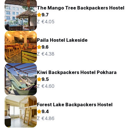
The Mango Tree Backpackers Hostel
9.7
Z €4.05
Paila Hostel Lakeside
9.6
Z €4.38
Kiwi Backpackers Hostel Pokhara
9.5
Z €4.60
Forest Lake Backpackers Hostel
9.4
Z €4.86