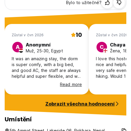
Bylo to užitečné?
10
Zůstal v čvn 2026
Zůstal v čvn 2026
Anonymní
Chaya
A
C
Muž, 25-30, Egypt
Žena, 18-
It was an amazing stay, the dorm
I love this hostel
is super comfy, with a big bed,
nice and helpful 
and good AC, the staff are always
very safe even wh
helpful and super flexible, and we
hiking. Would 1
got to leave our bags and
super close to t
Read more
passports to go trekking, with no
shops/restaurants!
fees, and free breakfast that
booking again wh
changes everyday, and the
Nepal next!
Zobrazit všechna hodnocení
location is superb. booked 1 night,
and extended for 10 days.
Umístění
5th Ammat Street, Lakeside 06, Pokhara, Nepal