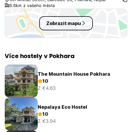
6.6km z vašeho města
Zobrazit mapu
Více hostely v Pokhara
The Mountain House Pokhara
10
Z €4.63
Nepalaya Eco Hostel
10
Z €3.94