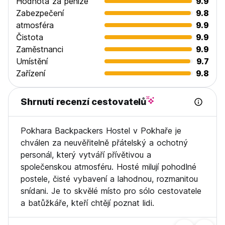
Hodnota za peníze
9.9
Zabezpečení
9.8
atmosféra
9.9
Čistota
9.9
Zaměstnanci
9.9
Umístění
9.7
Zařízení
9.8
Shrnutí recenzí cestovatelů
Pokhara Backpackers Hostel v Pokhaře je
chválen za neuvěřitelně přátelský a ochotný
personál, který vytváří přívětivou a
společenskou atmosféru. Hosté milují pohodlné
postele, čisté vybavení a lahodnou, rozmanitou
snídani. Je to skvělé místo pro sólo cestovatele
a batůžkáře, kteří chtějí poznat lidi.