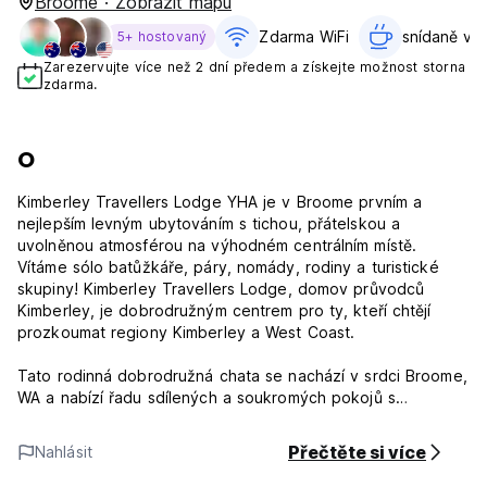
Broome · Zobrazit mapu
Zdarma WiFi
snídaně v c
5+ hostovaný
Zarezervujte více než 2 dní předem a získejte možnost storna
zdarma.
O
Kimberley Travellers Lodge YHA je v Broome prvním a
nejlepším levným ubytováním s tichou, přátelskou a
uvolněnou atmosférou na výhodném centrálním místě.
Vítáme sólo batůžkáře, páry, nomády, rodiny a turistické
skupiny! Kimberley Travellers Lodge, domov průvodců
Kimberley, je dobrodružným centrem pro ty, kteří chtějí
prozkoumat regiony Kimberley a West Coast.
Tato rodinná dobrodružná chata se nachází v srdci Broome,
WA a nabízí řadu sdílených a soukromých pokojů s
klimatizací, sdílené koupelny, dobře vybavenou společnou
kuchyň, prádelnu, oázový bazén s vodopádem, slunce
Přečtěte si více
Nahlásit
paluba, vlastní bar a vychlazená pivní zahrádka, snídaně
zdarma (v neděli je palačinkový den), WIFI zdarma, výměna