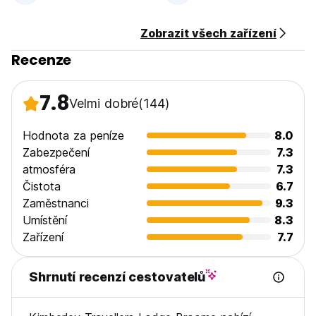
Zobrazit všech zařízení
Recenze
7.8
Velmi dobré
(144)
Hodnota za peníze
8.0
Zabezpečení
7.3
atmosféra
7.3
Čistota
6.7
Zaměstnanci
9.3
Umístění
8.3
Zařízení
7.7
Shrnutí recenzí cestovatelů