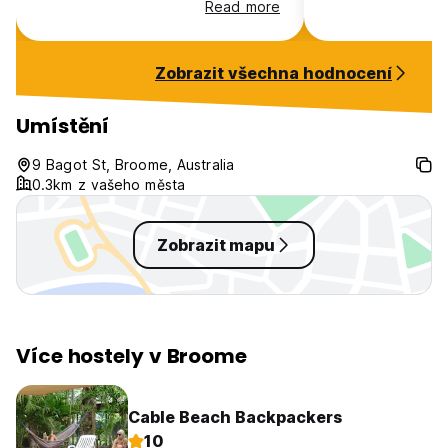
Read more
experience
outside table are
annoying! Smells like weed
everywhere and g
Zobrazit všechna hodnocení
the rooms. Pool l
put 1 female to 3
doesn't seem right. Lot
Umístění
workers, mostly f
unsociable place.
9 Bagot St, Broome, Australia
0.3km z vašeho města
Zobrazit mapu
Více hostely v Broome
Cable Beach Backpackers
10