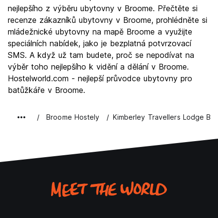
Kultura
7.4
nejlepšího z výběru ubytovny v Broome. Přečtěte si
Noční život
recenze zákazníků ubytovny v Broome, prohlédněte si
7.1
mládežnické ubytovny na mapě Broome a využijte
Hodnota za peníze
6.1
speciálních nabídek, jako je bezplatná potvrzovací
SMS. A když už tam budete, proč se nepodívat na
výběr toho nejlepšího k vidění a dělání v Broome.
Hostelworld.com - nejlepší průvodce ubytovny pro
batůžkáře v Broome.
Broome Hostely
Kimberley Travellers Lodge Br