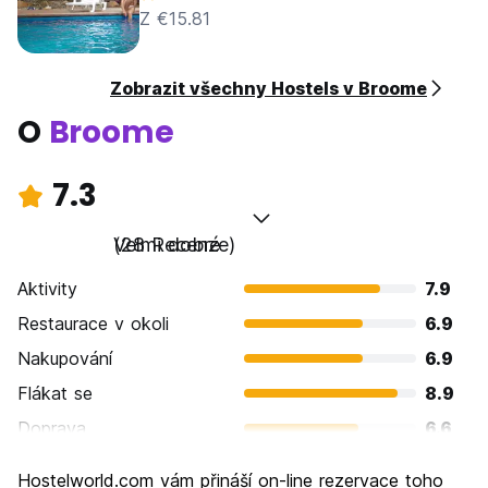
Z €15.81
Zobrazit všechny Hostels v Broome
O
Broome
7.3
Velmi dobré
(28 Recenze)
Aktivity
7.9
Restaurace v okoli
6.9
Nakupování
6.9
Flákat se
8.9
Doprava
6.6
Prohlížení památek
8.0
Hostelworld.com vám přináší on-line rezervace toho