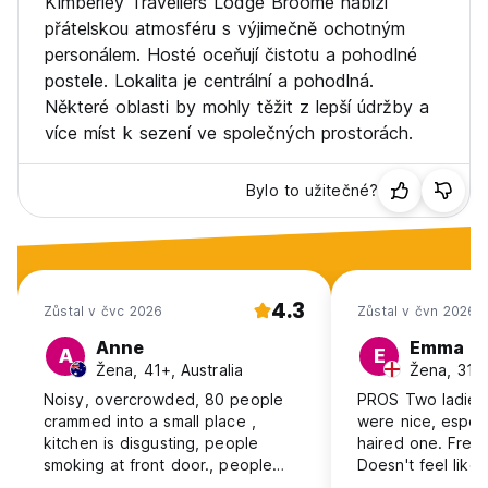
Kimberley Travellers Lodge Broome nabízí
přátelskou atmosféru s výjimečně ochotným
personálem. Hosté oceňují čistotu a pohodlné
postele. Lokalita je centrální a pohodlná.
Některé oblasti by mohly těžit z lepší údržby a
více míst k sezení ve společných prostorách.
Bylo to užitečné?
4.3
Zůstal v čvc 2026
Zůstal v čvn 2026
Anne
Emma
A
E
Žena, 41+, Australia
Žena, 31-
Noisy, overcrowded, 80 people
PROS Two ladies 
crammed into a small place ,
were nice, especi
kitchen is disgusting, people
haired one. Free br
smoking at front door., people
Doesn't feel like 
carrying on at 3am. A horrible
Lots of flies in t