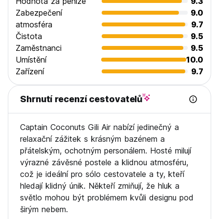
Hodnota za peníze
9.3
Zabezpečení
9.0
atmosféra
9.7
Čistota
9.5
Zaměstnanci
9.5
Umístění
10.0
Zařízení
9.7
Shrnutí recenzí cestovatelů
Captain Coconuts Gili Air nabízí jedinečný a
relaxační zážitek s krásným bazénem a
přátelským, ochotným personálem. Hosté milují
výrazné závěsné postele a klidnou atmosféru,
což je ideální pro sólo cestovatele a ty, kteří
hledají klidný únik. Někteří zmiňují, že hluk a
světlo mohou být problémem kvůli designu pod
širým nebem.