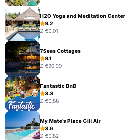
H2O Yoga and Meditation Center
9.2
Z €0.01
7Seas Cottages
9.1
Z €20.99
Fantastic BnB
8.8
Z €0.88
My Mate’s Place Gili Air
8.6
Z €9.82