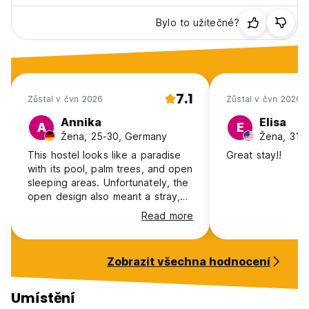
Bylo to užitečné?
7.1
Zůstal v čvn 2026
Zůstal v čvn 2026
Annika
Elisa
A
E
Žena, 25-30, Germany
Žena, 31-
This hostel looks like a paradise
Great stay!!
with its pool, palm trees, and open
sleeping areas. Unfortunately, the
open design also meant a stray,
dirty cat got into our bed on both
Read more
nights, was very intrusive, and
even peed on it. We ended up
having to hide in the bathroom to
Zobrazit všechna hodnocení
get some rest. Staff were not
very helpful on the first night, and
on the second night there was no
Umístění
one available. A real shame, as