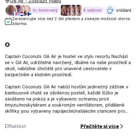
Gili Air · Zobrazit mapu
snídaně v
5+ hostovaný
8 události
Zarezervujte více než 2 dní předem a získejte možnost storna
zdarma.
O
Captain Coconuts Gili Air je hostel ve stylu resortu Nachází
se v Gili Air, udržitelně navržený, dbáme na naše prostředí a
okolí, nabízíme útočiště pro unavené cestovatele v
bezpečném a klidném prostředí.
Captain Coconuts Gili Air nabízí hostům jedinečný zážitek v
bambusové chatě se závěsnou postelí, každé lůžko je
zavěšeno na pokoji a je vybaveno ochranou proti
hmyzu/moskytiérami a soukromým ventilátorem, přidělené
skříňky jsou vybaveny napájecími/nabíjecími stanicemi pro
praktické pohodlí.
Přečtěte si více
Nahlásit
Sprcha s teplou vodou je k dispozici všem hostům díky
solárnímu systému teplé vody, s každou toaletou