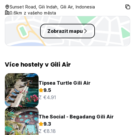
the place itself is beautiful.
Sunset Road, Gili Indah, Gili Air, Indonesia
0.6km z vašeho města
Zobrazit mapu
Více hostely v Gili Air
Tipsea Turtle Gili Air
9.5
Z €4.91
The Social - Begadang Gili Air
9.3
Z €8.18