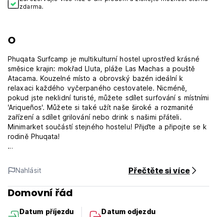
zdarma.
O
Phuqata Surfcamp je multikulturní hostel uprostřed krásné
směsice krajin: mokřad Lluta, pláže Las Machas a pouště
Atacama. Kouzelné místo a obrovský bazén ideální k
relaxaci každého vyčerpaného cestovatele. Nicméně,
pokud jste neklidní turisté, můžete sdílet surfování s místními
'Ariqueños'. Můžete si také užít naše široké a rozmanité
zařízení a sdílet grilování nebo drink s našimi přáteli.
Minimarket součástí stejného hostelu! Přijďte a připojte se k
rodině Phuqata!
Nacházíme se v jedné z nejlepších lokalit města, v blízkosti
některých z nejlepších a nejznámějších atrakcí naší oblasti,
Přečtěte si více
Nahlásit
jako je katedrála San Marcos, El Morro nebo Playa Tortuga,
mimo jiné zajímavá místa, která můžete objevit.
Domovní řád
Máme soukromé pokoje a dorms, všechny jsou
Datum příjezdu
Datum odjezdu
pojmenované jako místní surfspoty. V prvním patře jsou 3