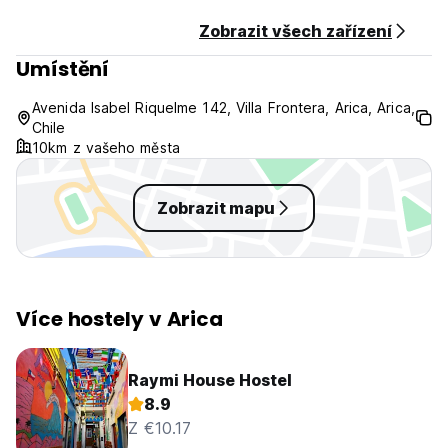
Recepční služba je otevřena 24 hodin denně.
Žádný zákaz vycházení.
Zobrazit všech zařízení
Přátelský mazlíček.
Umístění
Maximální doba pobytu je 30 dní. (Auto-translated from
original language)
Avenida Isabel Riquelme 142, Villa Frontera, Arica, Arica,
Chile
10km z vašeho města
Zobrazit mapu
Více hostely v Arica
Raymi House Hostel
8.9
Z €10.17