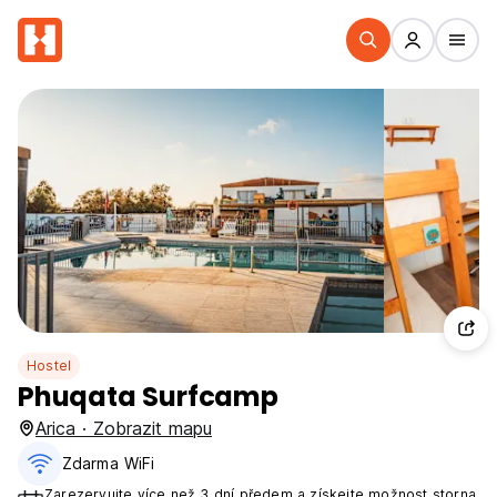
Hostel
Phuqata Surfcamp
Arica · Zobrazit mapu
Zdarma WiFi
Zarezervujte více než 3 dní předem a získejte možnost storna