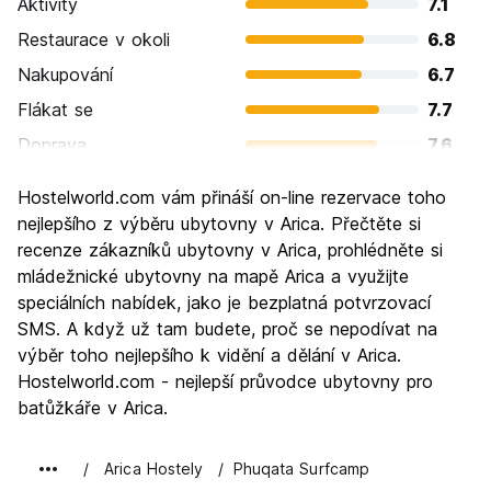
Aktivity
7.1
Restaurace v okoli
6.8
Nakupování
6.7
Flákat se
7.7
Doprava
7.6
Prohlížení památek
6.9
Hostelworld.com vám přináší on-line rezervace toho
Kultura
6.8
nejlepšího z výběru ubytovny v Arica. Přečtěte si
Noční život
recenze zákazníků ubytovny v Arica, prohlédněte si
6.4
mládežnické ubytovny na mapě Arica a využijte
Hodnota za peníze
7.1
speciálních nabídek, jako je bezplatná potvrzovací
SMS. A když už tam budete, proč se nepodívat na
výběr toho nejlepšího k vidění a dělání v Arica.
Hostelworld.com - nejlepší průvodce ubytovny pro
batůžkáře v Arica.
Arica Hostely
Phuqata Surfcamp