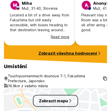
Miha
Anonym
M
A
Muž, 31-40, Slovenia
Muž, 41+, 
Located a bit of a drive away from
Pleasant stay in 
Fukushima but still easily
Room was a bit mu
accessible, with buses heading to
ok after airing ou
that destination leaving around
good.
every hour. The staff was very
Read more
friendly, the facilities are well
equipped and you can enjoy the
onsen baths as part of your stay
Zobrazit všechna hodnocení
in the hostel. The little town is
perfect for a weekend or few day
trip where you can enjoy the
Umístění
peace and quiet in nature.
Tsuchiyuonsenmachi dounoue 7-1, Fukushima
Prefecture, Japonsko
16.9km z vašeho města
Zobrazit mapu