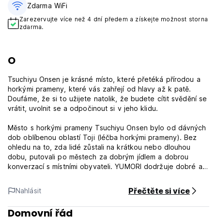
Zdarma WiFi
Zarezervujte více než 4 dní předem a získejte možnost storna
zdarma.
O
Tsuchiyu Onsen je krásné místo, které přetéká přírodou a
horkými prameny, které vás zahřejí od hlavy až k patě.
Doufáme, že si to užijete natolik, že budete cítit svědění se
vrátit, uvolnit se a odpočinout si v jeho klidu.
Město s horkými prameny Tsuchiyu Onsen bylo od dávných
dob oblíbenou oblastí Toji (léčba horkými prameny). Bez
ohledu na to, zda lidé zůstali na krátkou nebo dlouhou
dobu, putovali po městech za dobrým jídlem a dobrou
konverzací s místními obyvateli. YUMORI dodržuje dobré a
staré tradice této kultury onsen a je nám potěšením sloužit
vám i za státními hranicemi.
Přečtěte si více
Nahlásit
Yumori Onsen Hostel se nachází ve Fukušimě, asi 5 km od
Domovní řád
nedalekých obchodů s čerstvým ovocem a zeleninou, 10