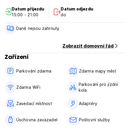
km od okruhu Ebisu a 33 km od Goshiki-numa, a nabízí
Datum příjezdu
Datum odjezdu
klimatizované pokoje s bezplatným Wi-Fi. Pro naše hosty
15:00 - 21:00
do
máme k dispozici veřejné i soukromé lázně. Máte tetování?
Žádný strach, YUMORI je vhodný pro tetování! Máme také
jízdní kola k prohlídce města. Nemovitost se nachází ve
Daně nejsou zahrnuty
čtvrti Tsuchiyu Onsen. (Auto-translated from original
language)
Zobrazit domovní řád
Zařízení
Parkování zdarma
Zdarma mapy měst
Parkování pro jízdní
Zdarma WiFi
kola
Zasedací místnost
Adaptéry
Úschovna zavazadel
Poštovní služby