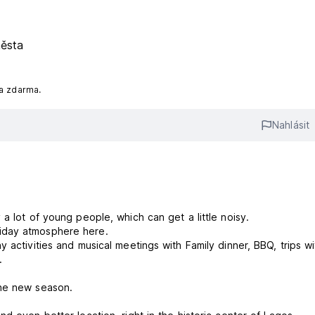
ěsta
na zdarma.
Nahlásit
a lot of young people, which can get a little noisy.
liday atmosphere here.
 activities and musical meetings with Family dinner, BBQ, trips wi
.
the new season.