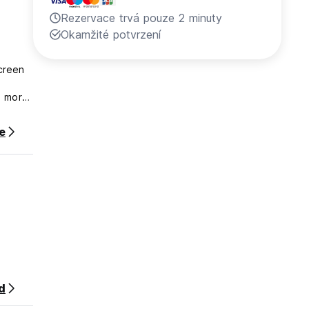
Rezervace trvá pouze 2 minuty
Okamžité potvrzení
screen
h more.
ce
d