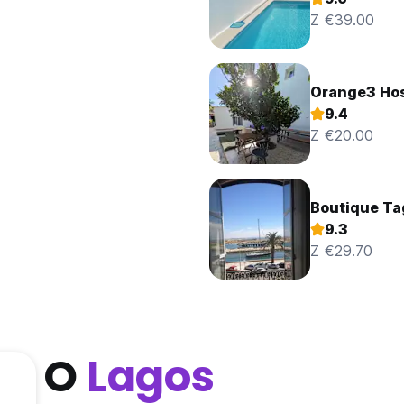
Z €39.00
Orange3 Hos
9.4
Z €20.00
Boutique Ta
9.3
Z €29.70
O
Lagos