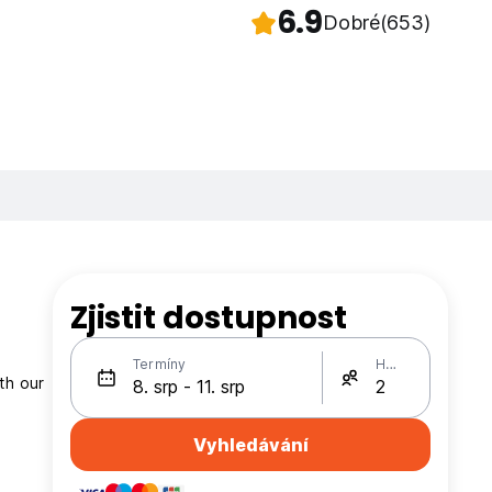
6.9
Dobré
(653)
Zjistit dostupnost
Termíny
Hosté
th our
Vyhledávání