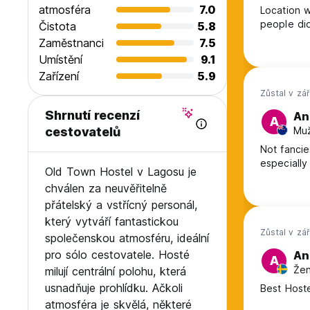
atmosféra
7.0
Location w
people did
Čistota
5.8
Zaměstnanci
7.5
Umístění
9.1
Zařízení
5.9
Zůstal v zá
Shrnutí recenzí
An
A
Muž
cestovatelů
Not fancie
especially
Old Town Hostel v Lagosu je
chválen za neuvěřitelně
přátelský a vstřícný personál,
který vytváří fantastickou
Zůstal v zá
společenskou atmosféru, ideální
pro sólo cestovatele. Hosté
An
A
Žen
milují centrální polohu, která
usnadňuje prohlídku. Ačkoli
Best Hoste
atmosféra je skvělá, některé