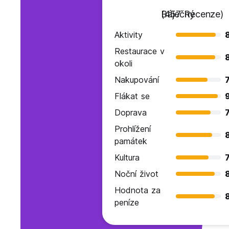
Báječný
(457 Recenze)
Aktivity
Restaurace v
okoli
Nakupování
7
Flákat se
Doprava
7
Prohlížení
8
památek
Kultura
7
Noční život
Hodnota za
peníze