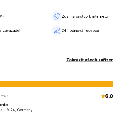
iFi
Zdarma přístup k internetu
a zavazadel
24 hodinová recepce
Zobrazit všech zařízen
6.0
ř 2024
onie
a, 18-24, Germany