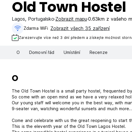
Old Town Hostel
Lagos
,
Portugalsko
Zobrazit mapu
0.63km z vašeho m
Zobrazit všech 35 zařízení
Zdarma WiFi
Zarezervujte více než 3 dní předem a získejte možnost stor
O
Domovní řád
Umístění
Recenze
O
The Old Town Hostel is a small party hostel, frequented by 
So come with an open mind as we have a very relaxed ho
Our young staff will welcome you in the best way, with many
9-seater van, watching wonderful sunsets and much more..
Come and celebrate with us the great reopening to start 
This is the eleventh year of the Old Town Lagos Hostel.