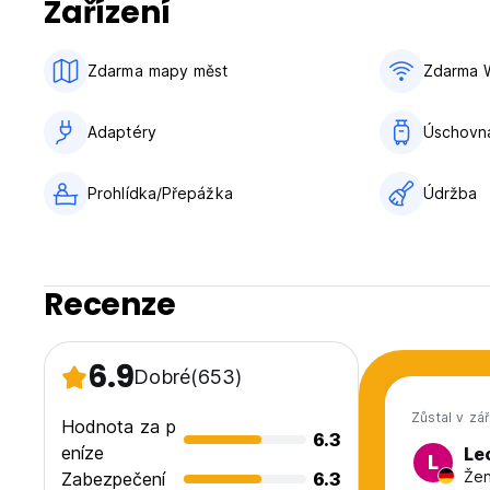
Zařízení
Zdarma mapy měst
Zdarma W
Adaptéry
Úschovn
Prohlídka/Přepážka
Údržba
Recenze
6.9
Dobré
(653)
Zůstal v zá
Hodnota za p
6.3
eníze
Le
L
Žen
Zabezpečení
6.3