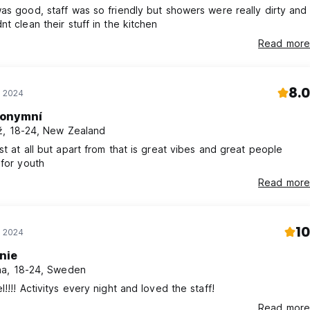
as good, staff was so friendly but showers were really dirty and
nt clean their stuff in the kitchen
Read more
8.0
ř 2024
onymní
, 18-24, New Zealand
st at all but apart from that is great vibes and great people
 for youth
Read more
10
ř 2024
nie
a, 18-24, Sweden
l!!!! Activitys every night and loved the staff!
Read more