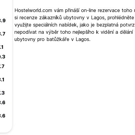
Hostelworld.com vám přináší on-line rezervace toho 
si recenze zákazníků ubytovny v Lagos, prohlédnět
8.9
využijte speciálních nabídek, jako je bezplatná pot
nepodívat na výběr toho nejlepšího k vidění a dělání
8.7
ubytovny pro batůžkáře v Lagos.
.1
9.3
.7
.1
.3
8.6
8.6