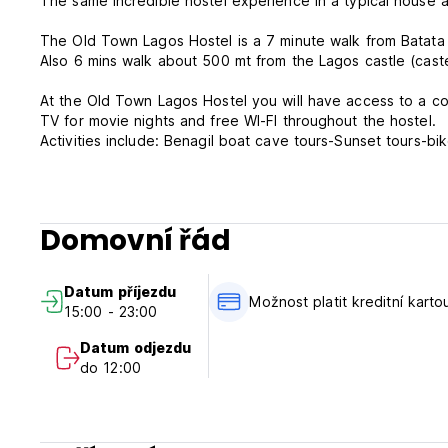
The same incredible hostel experience in a typical house an
The Old Town Lagos Hostel is a 7 minute walk from Batata 
Also 6 mins walk about 500 mt from the Lagos castle (caste
At the Old Town Lagos Hostel you will have access to a co
TV for movie nights and free WI-FI throughout the hostel.
Activities include: Benagil boat cave tours-Sunset tours-b
Get into the vibe with the Old Town Lagos hostel!
Domovní řád
Datum příjezdu
Možnost platit kreditní karto
15:00 - 23:00
Datum odjezdu
do 12:00