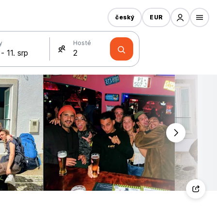
český
EUR
y
Hosté