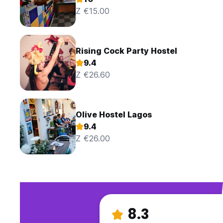
Z €15.00
Rising Cock Party Hostel
9.4
Z €26.60
Olive Hostel Lagos
9.4
Z €26.00
8.3