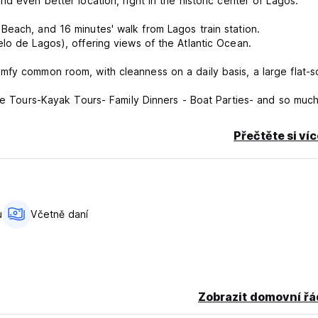
d even better location, right in the historic center of Lagos.
Beach, and 16 minutes' walk from Lagos train station.
lo de Lagos), offering views of the Atlantic Ocean.
mfy common room, with cleanness on a daily basis, a large flat-
ike Tours-Kayak Tours- Family Dinners - Boat Parties- and so muc
Přečtěte si ví
u
Včetně daní
Zobrazit domovní řá