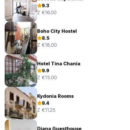
9.3
Z €16.00
Boho City Hostel
8.5
Z €18.00
Hotel Tina Chania
9.9
Z €15.00
Kydonia Rooms
9.4
Z €11.25
Diana Guesthouse