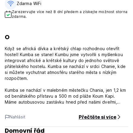
Zdarma WiFi
Zarezervujte více než 8 dní předem a získejte možnost storna
zdarma.
O
Když se africká dívka a krétský chlap rozhodnou otevřít
hostel! Kumba se stane! Kumbu jsme vytvořili s myšlenkou
integrovat africké a krétské kultury do jednoho světově
přátelského hostelu. Kumba se nachází v srdci Chanie, kde
si můžete vychutnat atmosféru starého města s nízkým
rozpočtem.
Kumba se nachází v malebném městečku Chania, jen 1,2 km
od benátského přístavu a 500 m od pláže Koum Kapi.
Máme autobusovou zastávku hned před našimi dveřmi,
takže se snadno dostanete a uvidíte, co Chania nabízí.
Přečtěte si více
Nahlásit
Nabízíme 5 nocleháren, 6 soukromých pokojů a café bar,
který má tu nejlepší kávu v okolí! Všechny pokoje jsou
Domovní řád
jedinečně navrženy tak, aby maximalizovaly pohodlí a