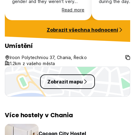
gender and they weren’t very
during the day.
clean. The dorms are also only
Read more
mix gender. They also didn’t
provide drinking water.
Zobrazit všechna hodnocení
Umístění
Iroon Polytechniou 37, Chania, Řecko
1.2km z vašeho města
Zobrazit mapu
Více hostely v Chania
Cocoon City Hostel