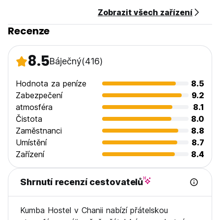
Zobrazit všech zařízení
Všeobecné:
Vhodné pro děti.
Recenze
Žádný zákaz vycházení.
Maximální doba pobytu je 20 dní. (Auto-translated from
original language)
8.5
Báječný
(416)
Hodnota za peníze
8.5
Zabezpečení
9.2
atmosféra
8.1
Čistota
8.0
Zaměstnanci
8.8
Umístění
8.7
Zařízení
8.4
Shrnutí recenzí cestovatelů
Kumba Hostel v Chanii nabízí přátelskou