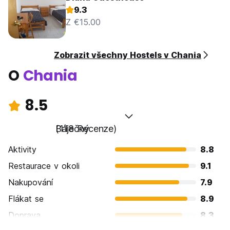
9.3
Z €15.00
Zobrazit všechny Hostels v Chania
O
Chania
8.5
Báječný
(118 Recenze)
Aktivity
8.8
Restaurace v okoli
9.1
Nakupování
7.9
Flákat se
8.9
Doprava
8.3