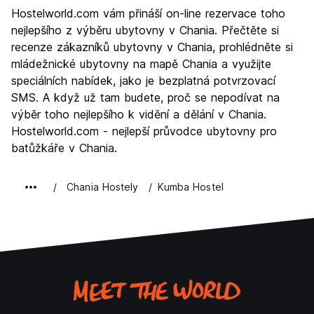
Prohlížení památek
8.6
Hostelworld.com vám přináší on-line rezervace toho
Kultura
8.4
nejlepšího z výběru ubytovny v Chania. Přečtěte si
Noční život
recenze zákazníků ubytovny v Chania, prohlédněte si
7.7
mládežnické ubytovny na mapě Chania a využijte
Hodnota za peníze
8.5
speciálních nabídek, jako je bezplatná potvrzovací
SMS. A když už tam budete, proč se nepodívat na
výběr toho nejlepšího k vidění a dělání v Chania.
Hostelworld.com - nejlepší průvodce ubytovny pro
batůžkáře v Chania.
Chania Hostely
Kumba Hostel