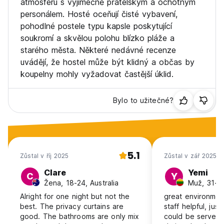
atmosféru s výjimečně přátelským a ochotným
personálem. Hosté oceňují čisté vybavení,
pohodlné postele typu kapsle poskytující
soukromí a skvělou polohu blízko pláže a
starého města. Některé nedávné recenze
uvádějí, že hostel může být klidný a občas by
koupelny mohly vyžadovat častější úklid.
Bylo to užitečné?
5.1
Zůstal v říj 2025
Zůstal v zář 2025
Clare
Yemi
C
Y
Žena, 18-24, Australia
Muž, 31-40
Alright for one night but not the
great environmen
best. The privacy curtains are
staff helpful, just
good. The bathrooms are only mix
could be served 