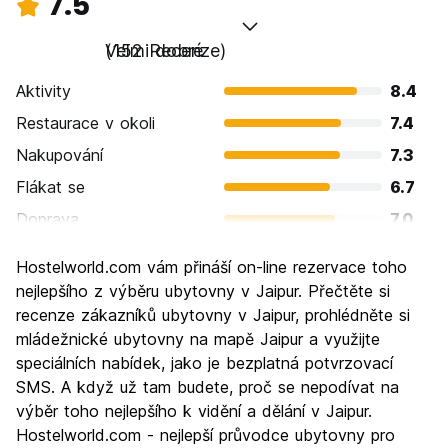
7.5
Velmi dobré
(152 Recenze)
Aktivity
8.4
Restaurace v okoli
7.4
Nakupování
7.3
Flákat se
6.7
Doprava
7.0
Prohlížení památek
8.9
Hostelworld.com vám přináší on-line rezervace toho
Kultura
8.5
nejlepšího z výběru ubytovny v Jaipur. Přečtěte si
Noční život
recenze zákazníků ubytovny v Jaipur, prohlédněte si
5.5
mládežnické ubytovny na mapě Jaipur a využijte
Hodnota za peníze
7.9
speciálních nabídek, jako je bezplatná potvrzovací
SMS. A když už tam budete, proč se nepodívat na
výběr toho nejlepšího k vidění a dělání v Jaipur.
Hostelworld.com - nejlepší průvodce ubytovny pro