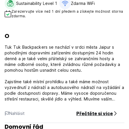
Sustainability Level 1
Zdarma WiFi
Zarezervujte více než 1 dní předem a získejte možnost storna
zdarma.
O
Tuk Tuk Backpackers se nachází v srdci města Jaipur s
pohodlnými dopravními zařízeními dostupnými 24 hodin
denně a je také velmi přátelský se zahraničními hosty a
máme odborné osoby, které zvládnou různé požadavky a
pomohou hostům usnadnit celou cestu.
Zajistíme také místní prohlídku a také máme možnost
vyzvednutí z nádraží a autobusového nádraží na vyžádání a
podle dostupnosti dopravy. Máme vysoce doporučenou
střešní restauraci, skvělé jídlo a výhled. Mluvíme vaším
jazykem.
Přečtěte si více
Nahlásit
***Zásady a podmínky vlastnictví:
1. Storno podmínky: 0 den před příjezdem.
Domovní řád
2. Check in od 10:00 do 23:00.