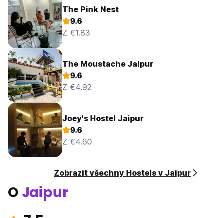
The Pink Nest
9.6
Z €1.83
The Moustache Jaipur
9.6
Z €4.92
Joey's Hostel Jaipur
9.6
Z €4.60
Zobrazit všechny Hostels v Jaipur
O
Jaipur