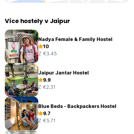
Více hostely v Jaipur
Nadya Female & Family Hostel
10
Z €3.45
Jaipur Jantar Hostel
9.9
Z €2.31
Blue Beds - Backpackers Hostel
9.7
Z €5.71