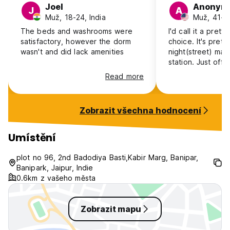
Joel
Anonym
J
A
Muž, 18-24, India
Muž, 41+,
The beds and washrooms were
I'd call it a prett
satisfactory, however the dorm
choice. It's prett
wasn't and did lack amenities
night(street) mar
station. Just off 
though. The room
Read more
and darf af so I c
well. Restaurant 
friendlier and pr
Zobrazit všechna hodnocení
whatever. Nice r
no 'facilities' to
dirty looks drink
Umístění
roof which will a
wrong way. It ain'
plot no 96, 2nd Badodiya Basti,Kabir Marg, Banipar,
yeesh.
Banipark, Jaipur, Indie
0.6km z vašeho města
Zobrazit mapu