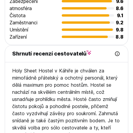
Zabezpečení
9.6
atmosféra
8.6
Čistota
9.1
Zaměstnanci
9.2
Umístění
9.8
Zařízení
8.8
Shrnutí recenzí cestovatelů
Holy Sheet Hostel v Káhiře je chválen za
mimořádně přátelský a ochotný personál, který
dělá maximum pro pomoc hostům. Hostel se
nachází na skvělém centrálním místě, což
usnadňuje prohlídku města. Hosté často zmiňují
čistotu pokojů a pohodlné postele, přičemž
často vyzdvihují závěsy pro soukromí. Zahrnutá
snídaně je také častým pozitivním bodem. Je to
skvělá volba pro sólo cestovatele a ty, kteří