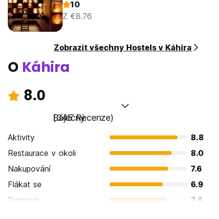
10
Z €8.76
Zobrazit všechny Hostels v Káhira
O
Káhira
8.0
Báječný
(345 Recenze)
Aktivity
8.8
Restaurace v okoli
8.0
Nakupování
7.6
Flákat se
6.9
Doprava
7.4
Prohlížení památek
9.1