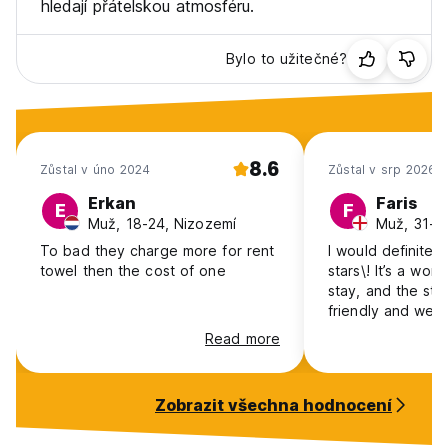
hledají přátelskou atmosféru.
Bylo to užitečné?
8.6
Zůstal v úno 2024
Zůstal v srp 2026
Erkan
Faris
E
F
Muž, 18-24, Nizozemí
Muž, 31-4
To bad they charge more for rent
I would definitel
towel then the cost of one
stars\! It’s a won
stay, and the staf
friendly and welc
thanks to Jonath
Read more
the rest of the te
outstanding hospit
fantastic experie
Zobrazit všechna hodnocení
finish, and I hig
staying here\.