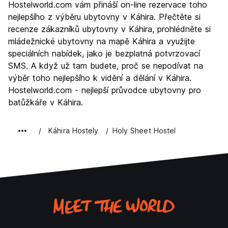
Hostelworld.com vám přináší on-line rezervace toho
Kultura
9.0
nejlepšího z výběru ubytovny v Káhira. Přečtěte si
Noční život
recenze zákazníků ubytovny v Káhira, prohlédněte si
6.7
mládežnické ubytovny na mapě Káhira a využijte
Hodnota za peníze
8.9
speciálních nabídek, jako je bezplatná potvrzovací
SMS. A když už tam budete, proč se nepodívat na
výběr toho nejlepšího k vidění a dělání v Káhira.
Hostelworld.com - nejlepší průvodce ubytovny pro
batůžkáře v Káhira.
Káhira Hostely
Holy Sheet Hostel