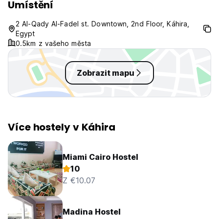
Umístění
2 Al-Qady Al-Fadel st. Downtown, 2nd Floor, Káhira,
Egypt
0.5km z vašeho města
Zobrazit mapu
Více hostely v Káhira
Miami Cairo Hostel
10
Z €10.07
Madina Hostel