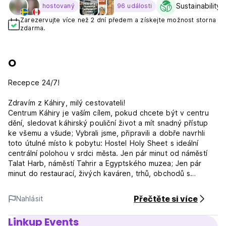
Sustainability 
hostovaný
96 události
Zarezervujte více než 2 dní předem a získejte možnost storna
zdarma.
O
Recepce 24/7!
Zdravím z Káhiry, milý cestovateli!
Centrum Káhiry je vaším cílem, pokud chcete být v centru
dění, sledovat káhirský pouliční život a mít snadný přístup
ke všemu a všude; Vybrali jsme, připravili a dobře navrhli
toto útulné místo k pobytu: Hostel Holy Sheet s ideální
centrální polohou v srdci města. Jen pár minut od náměstí
Talat Harb, náměstí Tahrir a Egyptského muzea; Jen pár
minut do restaurací, živých kaváren, trhů, obchodů s
lihovinami, bank a směnáren atd. Jen pár minut na
autobusové, metro a vlakové nádraží.
Přečtěte si více
Nahlásit
Holy Sheet Hostel nabízí bezpečné, čisté, tiché a kvalitní
Linkup Events
ubytování pro sólo cestovatele, páry, malé i velké skupiny.