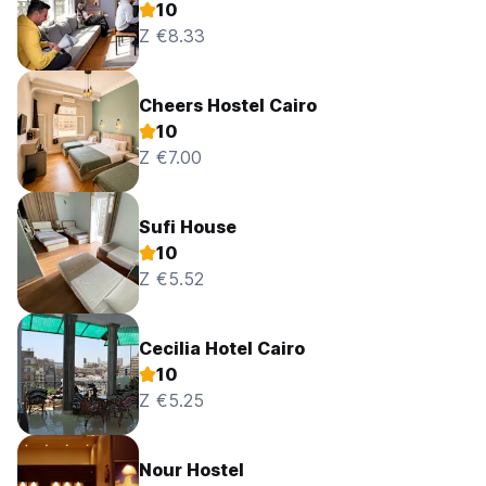
10
Z €8.33
Cheers Hostel Cairo
10
Z €7.00
Sufi House
10
Z €5.52
Cecilia Hotel Cairo
10
Z €5.25
Nour Hostel