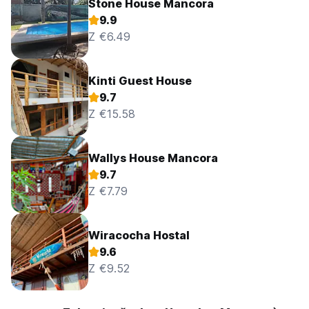
Stone House Mancora
9.9
Z €6.49
Kinti Guest House
9.7
Z €15.58
Wallys House Mancora
9.7
Z €7.79
Wiracocha Hostal
9.6
Z €9.52