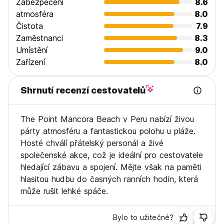
Zabezpečení
8.6
atmosféra
8.0
Čistota
7.9
Zaměstnanci
8.3
Umístění
9.0
Zařízení
8.0
Shrnutí recenzí cestovatelů
The Point Mancora Beach v Peru nabízí živou
párty atmosféru a fantastickou polohu u pláže.
Hosté chválí přátelský personál a živé
společenské akce, což je ideální pro cestovatele
hledající zábavu a spojení. Mějte však na paměti
hlasitou hudbu do časných ranních hodin, která
může rušit lehké spáče.
Bylo to užitečné?