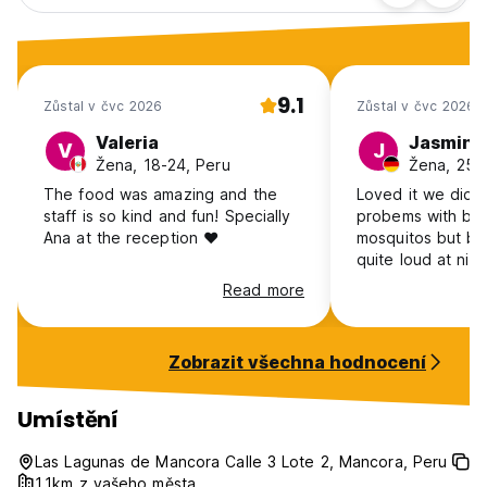
9.1
Zůstal v čvc 2026
Zůstal v čvc 2026
Valeria
Jasmin
V
J
Žena, 18-24, Peru
Žena, 25-
The food was amazing and the
Loved it we did 
staff is so kind and fun! Specially
probems with be
Ana at the reception ❤️
mosquitos but be
quite loud at nigh
Read more
Zobrazit všechna hodnocení
Umístění
Las Lagunas de Mancora Calle 3 Lote 2, Mancora, Peru
1.1km z vašeho města