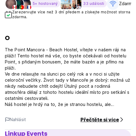
Zdarma 
5+ hostovaný
33 události
Zarezervujte více než 3 dní předem a získejte možnost storna
zdarma.
O
The Point Mancora - Beach Hostel, vítejte v našem ráji na
pláži! Tento hostel má vše, co byste očekávali od hostelu
Point, s přidaným bonusem, že máte bazén a je přímo na
pláži.
Ve dne relaxujte na slunci po celý rok a v noci si užijte
celoroční večírky. Život tady v Mancoře je dobrý: možná už
nikdy nebudete chtít odejít! Útulný pocit a rodinná
atmosféra dělají z tohoto hostelu ideální místo pro setkání s
ostatními cestovateli.
Náš hostel je hrdý na to, že je stranou hostelu, ale
přinášíme také další osobní přístup. Užijte si rodinnou
atmosféru mezi hosty a zaměstnanci, kteří vám rádi
Přečtěte si více
Nahlásit
pomohou se vším, co byste během svého pobytu
potřebovali. Mnozí z našich zaměstnanců jsou sami
Linkup Events
baťůžkáři. Pořádáme sportovní aktivity během dne. Večer se