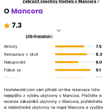
Zobrazit všechny Hostels v Mancora
O
Mancora
7.3
Velmi dobré
(75 Recenze)
Aktivity
7.5
Restaurace v okoli
8.3
Nakupování
6.0
Flákat se
9.1
Doprava
7.9
Prohlížení památek
5.9
Hostelworld.com vám přináší on-line rezervace toho
Kultura
5.7
nejlepšího z výběru ubytovny v Mancora. Přečtěte si
Noční život
recenze zákazníků ubytovny v Mancora, prohlédněte
8.0
si mládežnické ubytovny na mapě Mancora a využijte
Hodnota za peníze
7.4