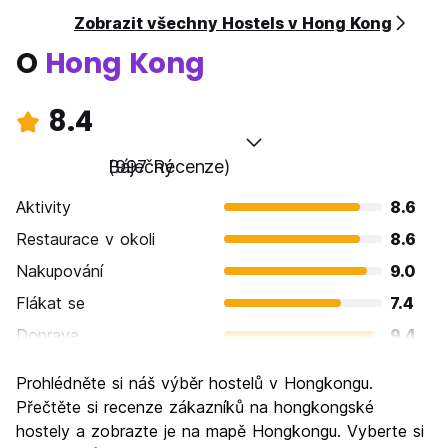
Zobrazit všechny Hostels v Hong Kong
O
Hong Kong
8.4
Báječný
(997 Recenze)
Aktivity
8.6
Restaurace v okoli
8.6
Nakupování
9.0
Flákat se
7.4
Doprava
9.4
Prohlížení památek
8.6
Prohlédněte si náš výběr hostelů v Hongkongu.
Kultura
8.1
Přečtěte si recenze zákazníků na hongkongské
Noční život
hostely a zobrazte je na mapě Hongkongu. Vyberte si
8.4