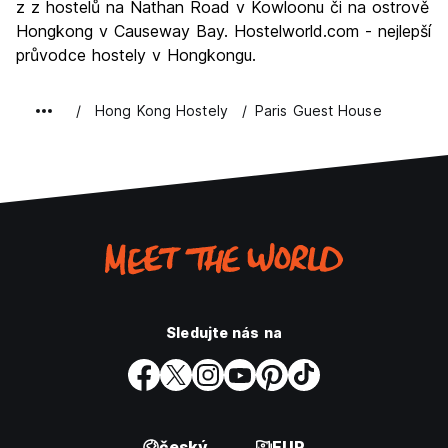
z z hostelů na Nathan Road v Kowloonu či na ostrově
Hodnota za peníze
7.3
Hongkong v Causeway Bay. Hostelworld.com - nejlepší
průvodce hostely v Hongkongu.
Hong Kong Hostely
Paris Guest House
Sledujte nás na
český
EUR