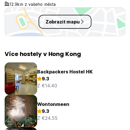
the entire time. Very shady
12.9km z vašeho města
Zobrazit mapu
Více hostely v Hong Kong
Backpackers Hostel HK
9.3
Z €14.40
Wontonmeen
9.3
Z €24.55