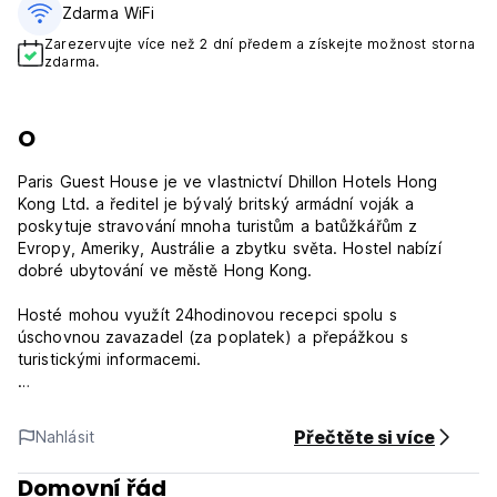
Zdarma WiFi
Zarezervujte více než 2 dní předem a získejte možnost storna
zdarma.
O
Paris Guest House je ve vlastnictví Dhillon Hotels Hong
Kong Ltd. a ředitel je bývalý britský armádní voják a
poskytuje stravování mnoha turistům a batůžkářům z
Evropy, Ameriky, Austrálie a zbytku světa. Hostel nabízí
dobré ubytování ve městě Hong Kong.
Hosté mohou využít 24hodinovou recepci spolu s
úschovnou zavazadel (za poplatek) a přepážkou s
turistickými informacemi.
Nachází se ve čtvrti Tsim Sha Tsui, 1,6 km od divadla
Yaumatei, hongkongského kongresového a výstavního
Přečtěte si více
Nahlásit
centra a náměstí se sochami a cenotafu. Do Hong Kong
Island se hosté dostanou autem za 45 minut.
Domovní řád