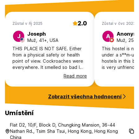
2.0
Zůstal v říj 2025
Zůstal v čvc 2023
Joseph
Anonym
J
A
Muž, 41+, USA
Muž, 25-3
THIS PLACE IS NOT SAFE. Either
This hostel is no
from a physical safety or health
under a s**m-umb
point of view. Cockroaches were
hostels in this b
everywhere. It smelled so bad I
is very unfriendl
had trouble breathing at night.
different room t
Read more
Worst of all the door doesn't close
a maybe even dif
all the way to lock and someone
(other name). I g
stole our belongings from the
Tai Wan Hostel 8
Zobrazit všechna hodnocení
counter when we were
Paris Guesthouse
out.Additionally, the hot water
very late so I ha
didn't even work.These pictures
to sleep there a
Umístění
are absolutely NOT of this
full price for all
location.My skin crawls even
bugs in the room
Flat D2, 10/F, Block D, Chungking Mansion, 36-44
thinking about staying at this
yellow and not 
Nathan Rd., Tsim Sha Tsui, Hong Kong, Hong Kong
place again.The staff was rude
China