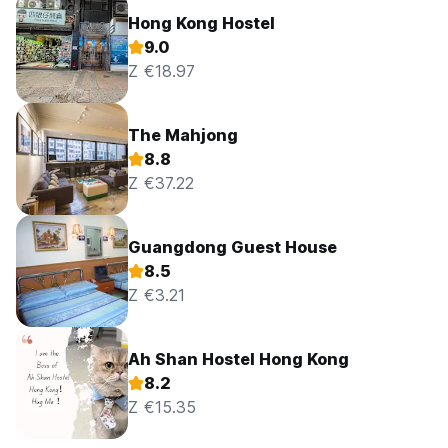
Hong Kong Hostel
9.0
Z €18.97
The Mahjong
8.8
Z €37.22
Guangdong Guest House
8.5
Z €3.21
Ah Shan Hostel Hong Kong
8.2
Z €15.35