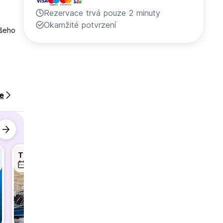
Rezervace trvá pouze 2 minuty
Okamžité potvrzení
ašeho
ce
Ticket FastBoat
Tour Island with Motorbike/Scooter
9. srp
9. srp
9. srp