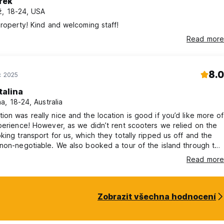
rek
, 18-24, USA
property! Kind and welcoming staff!
Read more
8.0
c 2025
talina
a, 18-24, Australia
on was really nice and the location is good if you’d like more of
perience! However, as we didn’t rent scooters we relied on the
king transport for us, which they totally ripped us off and the
non-negotiable. We also booked a tour of the island through the
ecting a local guide. But when we got our drivers, they were 3
Read more
who weren’t from a company,didn’t speak English and didn’t
lmets. Both the staff and drivers were sus about it
Zobrazit všechna hodnocení