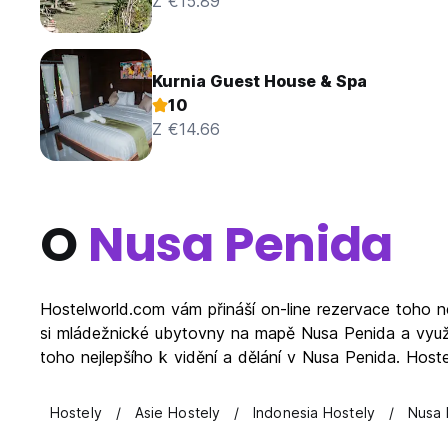
Z €15.89
Kurnia Guest House & Spa
10
Z €14.66
O
Nusa Penida
Hostelworld.com vám přináší on-line rezervace toho 
si mládežnické ubytovny na mapě Nusa Penida a využi
toho nejlepšího k vidění a dělání v Nusa Penida. Hos
Hostely
Asie Hostely
Indonesia Hostely
Nusa 