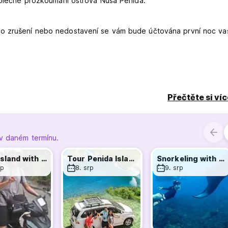
společné prozkoumání ostrova Nusa Penida.
ho zrušení nebo nedostavení se vám bude účtována první noc v
Přečtěte si ví
om original language)
 v daném termínu.
Tour Island with Motorbike/Scooter
Tour Penida Island with Car
Snorkeling with Manta
rp
8. srp
9. srp