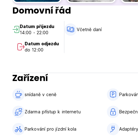
Domovní řád
Datum příjezdu
Včetně daní
14:00 - 22:00
Datum odjezdu
do 12:00
Zařízení
snídaně v ceně‎
Parkován
Zdarma přístup k internetu
Bezpečno
Parkování pro jízdní kola
Adaptér