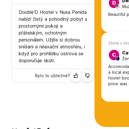
De
D
Muž
Double'D Hostel v Nusa Penida
Beautiful 
nabízí čistý a pohodlný pobyt s
prostornými pokoji a
přátelským, ochotným
personálem. Užijte si dobrou
Zůstal v čv
snídani a relaxační atmosféru, i
Ca
když pro prohlídku ostrova se
C
Žen
doporučuje skútr.
Accomodati
a local ex
Bylo to užitečné?
hostel boo
price was 
hostel exp
teenagers 
give us he