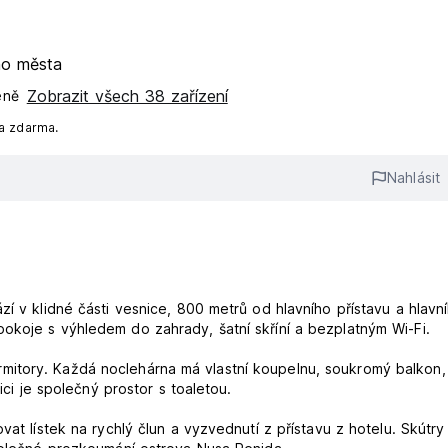
ho města
Zobrazit všech 38 zařízení
ně‎
na zdarma.
Nahlásit
zí v klidné části vesnice, 800 metrů od hlavního přístavu a hlavn
okoje s výhledem do zahrady, šatní skříní a bezplatným Wi-Fi.
mitory. Každá noclehárna má vlastní koupelnu, soukromý balkon,
ici je společný prostor s toaletou.
vat lístek na rychlý člun a vyzvednutí z přístavu z hotelu. Skútry