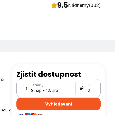
9.5
Nádherný
(382)
Zjistit dostupnost
ího
Termíny
Hosté
Vyhledávání
 jsou k