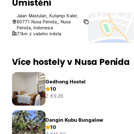
Umístění
Jalan Mastulan, Kutampi Kaler,
80771 Nusa Penida,, Nusa
Penida, Indonesia
7.1km z vašeho města
Více hostely v Nusa Penida
Gedhong Hostel
10
Z €9.26
Dangin Kubu Bungalow
10