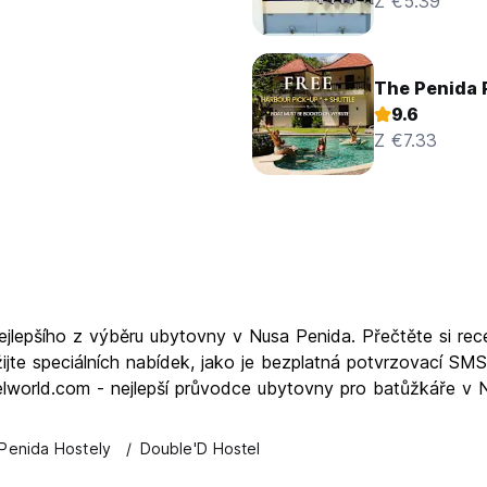
Z €5.39
The Penida 
9.6
Z €7.33
nejlepšího z výběru ubytovny v Nusa Penida. Přečtěte si r
jte speciálních nabídek, jako je bezplatná potvrzovací SM
telworld.com - nejlepší průvodce ubytovny pro batůžkáře v 
Penida Hostely
Double'D Hostel