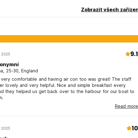
Zobrazit všech zařízen
9.1
ř 2025
onymní
a, 25-30, England
very comfortable and having air con too was great! The staff
per lovely and very helpful. Nice and simple breakfast every
d they helped us get back over to the harbour for our boat to
n.
Read more
10
ř 2025