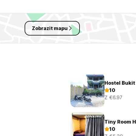
Zobrazit mapu
Hostel Buki
10
Z €6.97
Tiny Room H
10