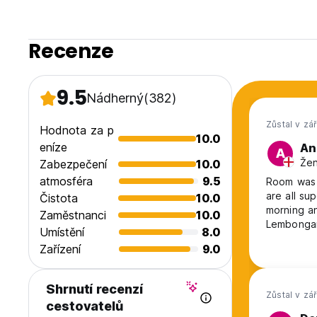
Recenze
9.5
Nádherný
(382)
Zůstal v zá
Hodnota za p
10.0
eníze
An
A
Žen
Zabezpečení
10.0
atmosféra
9.5
Room was 
are all su
Čistota
10.0
morning an
Zaměstnanci
10.0
Lembonga
Umístění
8.0
Zařízení
9.0
Shrnutí recenzí
Zůstal v zá
cestovatelů