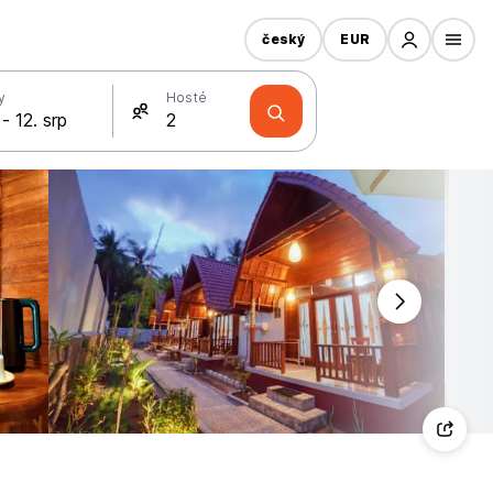
český
EUR
y
Hosté