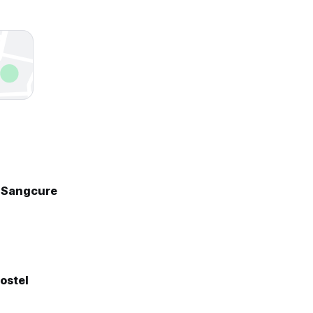
t Sangcure
ostel