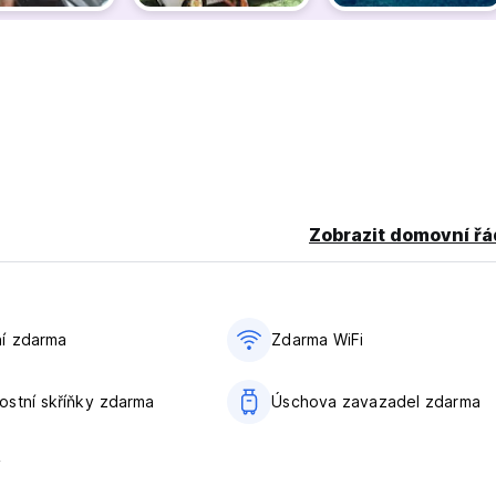
Zobrazit domovní řá
í zdarma
Zdarma WiFi
stní skříňky zdarma
Úschova zavazadel zdarma
y