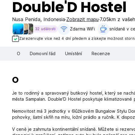
Double'D Hostel
Nusa Penida
,
Indonesia
Zobrazit mapu
7.05km z vaše
Zdarma WiFi
snídaně v ce
32 události
Zarezervujte více než 4 dní předem a získejte možnost stor
O
Domovní řád
Umístění
Recenze
O
Je to rodinný a spravovaný butikový hostel, který se nachá
města Sampalan. Double'D Hostel poskytuje klimatizované p
Nemovitost má 3 jednotky v 6lůžkovém Bungalow Stylu Dor
pohovky, šatní skříň na míru, ložní prádlo a ručník. K dispoz
V ceně je zahrnuta kontinentální snídaně. Můžete si rezervo