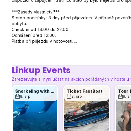
dispozici k zapůjčení, zatímco auto by bylo nejlepší pro 
***Zásady vlastnictví***
Storno podmínky: 3 dny před příjezdem. V případě pozdní
pobytu.
Check in od 14:00 do 22:00.
Odhlášení před 12:00.
Platba při příjezdu v hotovosti.
Včetně daní.
Včetně snídaně.
Zákaz vycházení do 22:00.
Nepřijímáme zákazníky mladší 18 let.
Linkup Events
Nekuřácký na pokoji, ale mají kuřáckou část.
Pracovní doba recepce: 07:00 ~ 23:00. (Auto-translated fr
Zarezervujte si nyní účast na akcích pořádaných v hostelu
Snorkeling with Manta
Ticket FastBoat
8. srp
8. srp
8. s