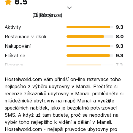
8.5
Báječný
(3 Recenze)
Aktivity
9.3
Restaurace v okoli
8.0
Nakupování
9.3
Flákat se
9.3
Doprava
7.3
Prohlížení památek
9.3
Hostelworld.com vám přináší on-line rezervace toho
Kultura
8.7
nejlepšího z výběru ubytovny v Manali. Přečtěte si
Noční život
recenze zákazníků ubytovny v Manali, prohlédněte si
6.0
mládežnické ubytovny na mapě Manali a využijte
Hodnota za peníze
9.3
speciálních nabídek, jako je bezplatná potvrzovací
SMS. A když už tam budete, proč se nepodívat na
výběr toho nejlepšího k vidění a dělání v Manali.
Hostelworld.com - nejlepší průvodce ubytovny pro