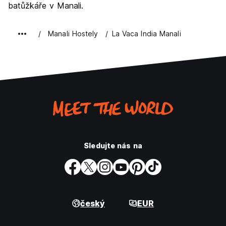
batůžkáře v Manali.
Manali Hostely
La Vaca India Manali
Sledujte nás na
český
EUR