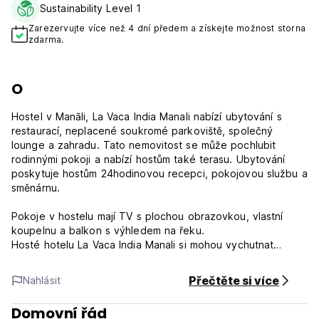
Sustainability Level 1
Zarezervujte více než 4 dní předem a získejte možnost storna
zdarma.
O
Hostel v Manāli, La Vaca India Manali nabízí ubytování s
restaurací, neplacené soukromé parkoviště, společný
lounge a zahradu. Tato nemovitost se může pochlubit
rodinnými pokoji a nabízí hostům také terasu. Ubytování
poskytuje hostům 24hodinovou recepci, pokojovou službu a
směnárnu.
Pokoje v hostelu mají TV s plochou obrazovkou, vlastní
koupelnu a balkon s výhledem na řeku.
Hosté hotelu La Vaca India Manali si mohou vychutnat
kontinentální snídani nebo snídani à la carte.
Hosté v ubytování si budou moci užít aktivity v Manāli a
Přečtěte si více
Nahlásit
okolí, jako je pěší turistika, paragliding, cyklistika, trekking
atd.
Domovní řád