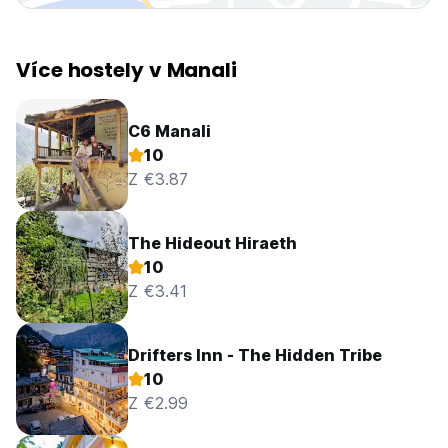
Více hostely v Manali
C6 Manali
10
Z €3.87
The Hideout Hiraeth
10
Z €3.41
Drifters Inn - The Hidden Tribe
10
Z €2.99