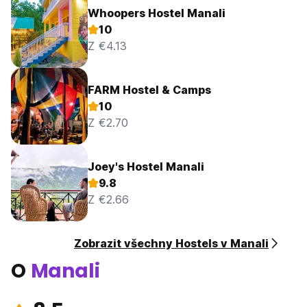
Whoopers Hostel Manali
10
Z €4.13
FARM Hostel & Camps
10
Z €2.70
Joey's Hostel Manali
9.8
Z €2.66
Zobrazit všechny Hostels v Manali
O
Manali