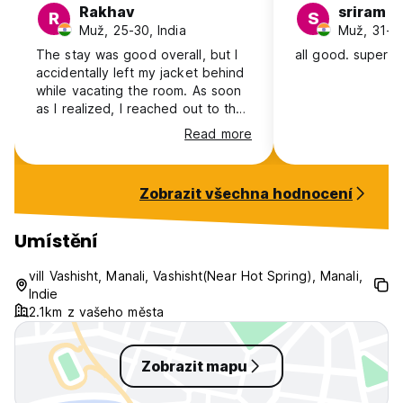
Rakhav
sriram
R
S
Muž, 25-30, India
Muž, 31-40
The stay was good overall, but I
all good. superb 
accidentally left my jacket behind
while vacating the room. As soon
as I realized, I reached out to the
staff, but they’ve been unhelpful. I
Read more
highly suspect that someone from
the staff might have taken it.
Zobrazit všechna hodnocení
Umístění
vill Vashisht, Manali, Vashisht(Near Hot Spring), Manali,
Indie
2.1km z vašeho města
Zobrazit mapu