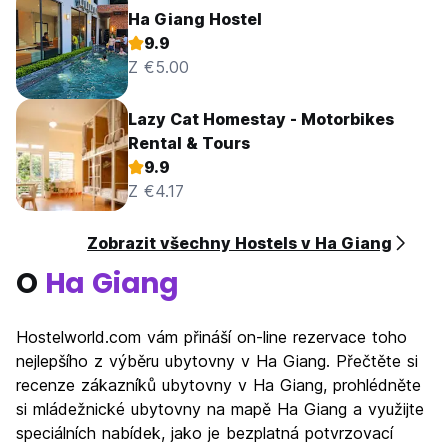
Ha Giang Hostel
9.9
Z €5.00
Lazy Cat Homestay - Motorbikes
Rental & Tours
9.9
Z €4.17
Zobrazit všechny Hostels v Ha Giang
O
Ha Giang
Hostelworld.com vám přináší on-line rezervace toho
nejlepšího z výběru ubytovny v Ha Giang. Přečtěte si
recenze zákazníků ubytovny v Ha Giang, prohlédněte
si mládežnické ubytovny na mapě Ha Giang a využijte
speciálních nabídek, jako je bezplatná potvrzovací