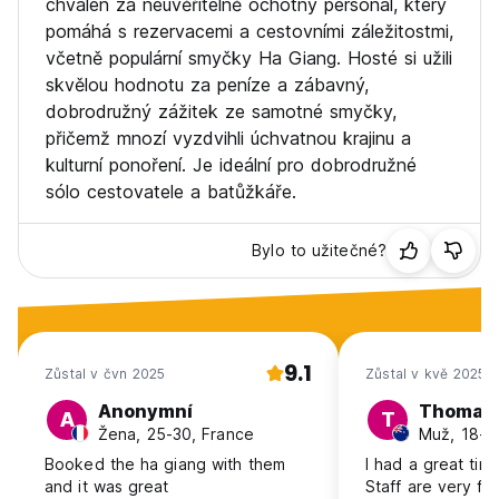
chválen za neuvěřitelně ochotný personál, který
pomáhá s rezervacemi a cestovními záležitostmi,
včetně populární smyčky Ha Giang. Hosté si užili
skvělou hodnotu za peníze a zábavný,
dobrodružný zážitek ze samotné smyčky,
přičemž mnozí vyzdvihli úchvatnou krajinu a
kulturní ponoření. Je ideální pro dobrodružné
sólo cestovatele a batůžkáře.
Bylo to užitečné?
9.1
Zůstal v čvn 2025
Zůstal v kvě 2025
Anonymní
Thomas
A
T
Žena, 25-30, France
Muž, 18-2
Booked the ha giang with them
I had a great tim
and it was great
Staff are very fa