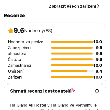
3% příplatek za platby kreditní kartou.
Zobrazit všech zařízení
Ubytování může před příjezdem provést předběžnou
autorizaci kreditní karty.
Recenze
Domovní řád:
Prosím, po 23:00 se neopíjejte a nedělejte přílišné nádechy.
9.6
Nádherný
(88)
(Auto-translated from original language)
Hodnota za peníze
10.0
Zabezpečení
9.6
atmosféra
9.6
Čistota
9.6
Zaměstnanci
10.0
Umístění
8.4
Zařízení
10.0
Shrnutí recenzí cestovatelů
Ha Giang Ali Hostel v Ha Giang ve Vietnamu je