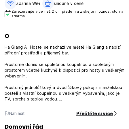
Zdarma WiFi
snídaně v ceně‎
Zarezervujte více než 2 dní předem a získejte možnost storna
zdarma.
O
Ha Giang Ali Hostel se nachází ve městě Ha Giang a nabízí
přírodní prostředí a příjemný bar.
Prostorné dorms se společnou koupelnou a společným
prostorem včetně kuchyně k dispozici pro hosty s veškerým
vybavením.
Prostorný jednolůžkový a dvoulůžkový pokoj s manželskou
postelí a vlastní koupelnou s veškerým vybavením, jako je
TV, sprcha s teplou vodou.
Každé ráno je zahrnuta snídaně s výběrem z amerických
Přečtěte si více
Nahlásit
nebo asijských možností.
Domovní řád
K dispozici je 24hodinová recepce s angličtinou, která je