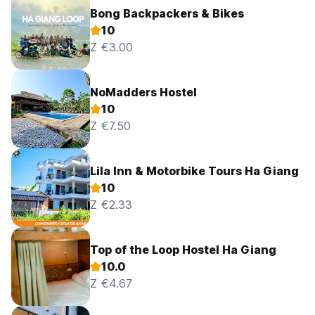
Bong Backpackers & Bikes
10
Z €3.00
NoMadders Hostel
10
Z €7.50
Lila Inn & Motorbike Tours Ha Giang
10
Z €2.33
Top of the Loop Hostel Ha Giang
10.0
Z €4.67