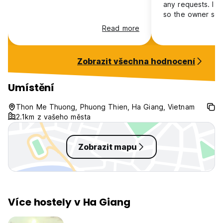
any requests. I d
so the owner sen
on google maps w
Read more
and spots to stop
on the bike, che
anywhere else an
Zobrazit všechna hodnocení
good every morn
get a bus to Cao
worked out $10 
Umístění
12Go. Highly re
Thon Me Thuong, Phuong Thien, Ha Giang, Vietnam
2.1km z vašeho města
Zobrazit mapu
Více hostely v Ha Giang