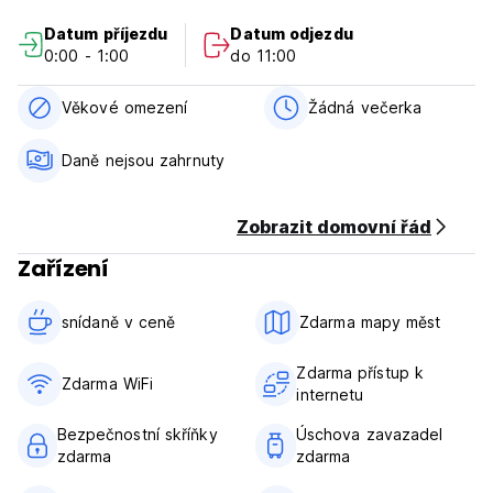
ideální místo, kde můžete každý večer začít – i skončit!
Datum příjezdu
Datum odjezdu
0:00 - 1:00
do 11:00
Zásady a podmínky hostelu QBEDS:
Storno podmínky: 48 hodin před příjezdem.
Věkové omezení
Žádná večerka
Check in od 14:00 do 00:00.
Daně nejsou zahrnuty
Odhlášení před 12:00 .
Platba při příjezdu v hotovosti, kreditními kartami, debetními
Zobrazit domovní řád
kartami.
Zařízení
Daně nejsou zahrnuty – 17,98 %
Snídaně není v ceně.
snídaně v ceně‎
Zdarma mapy měst
Žádný zákaz vycházení. (Auto-translated from original
language)
Zdarma přístup k
Zdarma WiFi
internetu
Bezpečnostní skříňky
Úschova zavazadel
zdarma
zdarma