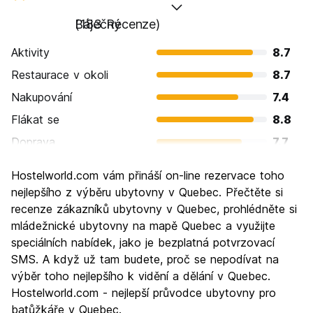
Báječný
(183 Recenze)
Aktivity
8.7
Restaurace v okoli
8.7
Nakupování
7.4
Flákat se
8.8
Doprava
7.7
Prohlížení památek
9.2
Hostelworld.com vám přináší on-line rezervace toho
Kultura
9.3
nejlepšího z výběru ubytovny v Quebec. Přečtěte si
Noční život
recenze zákazníků ubytovny v Quebec, prohlédněte si
7.5
mládežnické ubytovny na mapě Quebec a využijte
Hodnota za peníze
7.8
speciálních nabídek, jako je bezplatná potvrzovací
SMS. A když už tam budete, proč se nepodívat na
výběr toho nejlepšího k vidění a dělání v Quebec.
Hostelworld.com - nejlepší průvodce ubytovny pro
batůžkáře v Quebec.