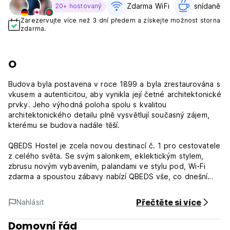
Zdarma WiFi
snídaně v 
20+ hostovaný
Zarezervujte více než 3 dní předem a získejte možnost storna
zdarma.
O
Budova byla postavena v roce 1899 a byla zrestaurována s
vkusem a autenticitou, aby vynikla její četné architektonické
prvky. Jeho výhodná poloha spolu s kvalitou
architektonického detailu plně vysvětlují současný zájem,
kterému se budova nadále těší.
QBEDS Hostel je zcela novou destinací č. 1 pro cestovatele
z celého světa. Se svým salonkem, eklektickým stylem,
zbrusu novým vybavením, palandami ve stylu pod, Wi-Fi
zdarma a spoustou zábavy nabízí QBEDS vše, co dnešní
cestovatelé očekávají, za nejlepší možnou cenu.
Přečtěte si více
Nahlásit
Ve dne i v noci přitahují restaurace a kavárny na chodníku
Grande Allée a krásná architektura velké davy lidí. Díky
Domovní řád
vynikajícím restauracím, barům a nočním klubům na ulici je to