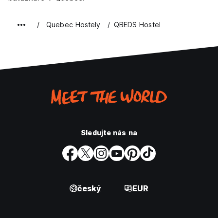
Quebec Hostely
QBEDS Hostel
Sledujte nás na
český
EUR