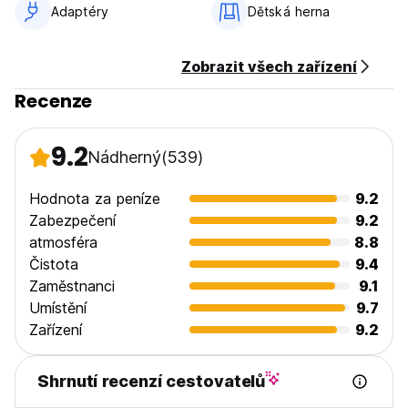
Adaptéry
Dětská herna
Zobrazit všech zařízení
Recenze
9.2
Nádherný
(539)
Hodnota za peníze
9.2
Zabezpečení
9.2
atmosféra
8.8
Čistota
9.4
Zaměstnanci
9.1
Umístění
9.7
Zařízení
9.2
Shrnutí recenzí cestovatelů