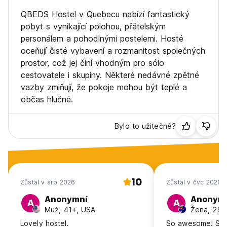
QBEDS Hostel v Quebecu nabízí fantastický
pobyt s vynikající polohou, přátelským
personálem a pohodlnými postelemi. Hosté
oceňují čisté vybavení a rozmanitost společných
prostor, což jej činí vhodným pro sólo
cestovatele i skupiny. Některé nedávné zpětné
vazby zmiňují, že pokoje mohou být teplé a
občas hlučné.
Bylo to užitečné?
10
Zůstal v srp 2026
Zůstal v čvc 2026
Anonymní
Anonym
A
A
Muž, 41+, USA
Žena, 25-3
Lovely hostel.
So awesome! Suc