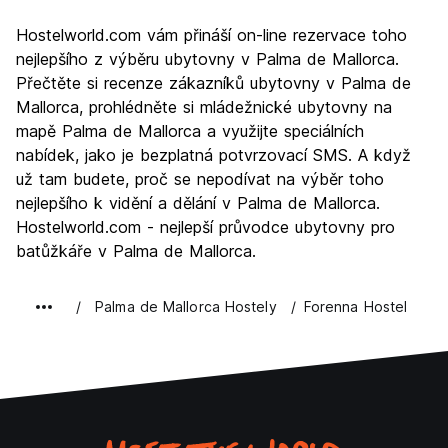
Prohlížení památek
8.3
Hostelworld.com vám přináší on-line rezervace toho
Kultura
8.0
nejlepšího z výběru ubytovny v Palma de Mallorca.
Noční život
Přečtěte si recenze zákazníků ubytovny v Palma de
8.3
Mallorca, prohlédněte si mládežnické ubytovny na
Hodnota za peníze
8.1
mapě Palma de Mallorca a využijte speciálních
nabídek, jako je bezplatná potvrzovací SMS. A když
už tam budete, proč se nepodívat na výběr toho
nejlepšího k vidění a dělání v Palma de Mallorca.
Hostelworld.com - nejlepší průvodce ubytovny pro
batůžkáře v Palma de Mallorca.
Palma de Mallorca Hostely
Forenna Hostel