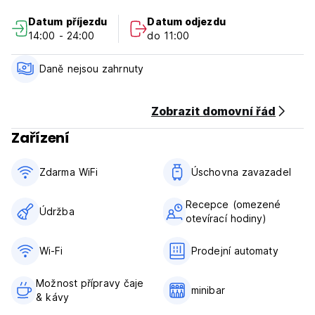
Datum příjezdu
Datum odjezdu
Společná koupelna je vybavena sprchovým koutem a
14:00 - 24:00
do 11:00
kompletní koupelnou. Každý pokoj v hostelu je vybaven
šatní skříní a fénem.
Daně nejsou zahrnuty
Všeobecné:
Recepce je v hotelu vzdáleném 200 metrů
Zobrazit domovní řád
Žádný zákaz vycházení
Zařízení
Starší 18 let (Auto-translated from original language)
Zdarma WiFi
Úschovna zavazadel
Recepce (omezené
Údržba
otevírací hodiny)
Wi-Fi
Prodejní automaty
Možnost přípravy čaje
minibar
& kávy