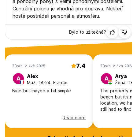
a pohodlný pobyt s velmi pohodlnými postelemi.
Centrální poloha je vhodná pro dopravu. Někteří
hosté postrádali personál a atmosféru.
Bylo to užitečné?
7.4
Zůstal v kvě 2025
Zůstal v čvn 2024
Alex
Arya
A
A
Muž, 18-24, France
Žena, 18-2
Nice but maybe a bit simple
The property is c
beach but it’s not
location, we had
still had to find 
away and walk ba
Read more
bit unsafe in the
hallway smells lik
washrooms are jus