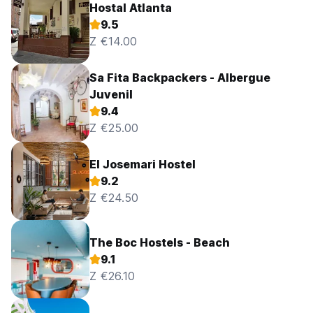
Hostal Atlanta
9.5
Z €14.00
Sa Fita Backpackers - Albergue
Juvenil
9.4
Z €25.00
El Josemari Hostel
9.2
Z €24.50
The Boc Hostels - Beach
9.1
Z €26.10