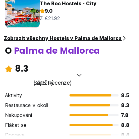
The Boc Hostels - City
9.0
Z €21.92
Zobrazit všechny Hostels v Palma de Mallorca
O
Palma de Mallorca
8.3
Báječný
(308 Recenze)
Aktivity
8.5
Restaurace v okoli
8.3
Nakupování
7.8
Flákat se
8.8
Doprava
8.4