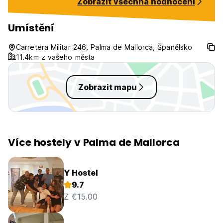
Zobrazit všechna hodnocení
There is no atmos
hostel. It could be so much better
especially since i
Umístění
perfect holiday is
Carretera Militar 246, Palma de Mallorca, Španělsko
11.4km z vašeho města
Zobrazit mapu
Více hostely v Palma de Mallorca
Y Hostel
9.7
Z €15.00