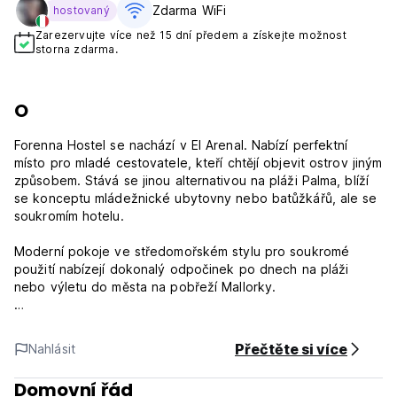
Zdarma WiFi
hostovaný
Zarezervujte více než 15 dní předem a získejte možnost
storna zdarma.
O
Forenna Hostel se nachází v El Arenal. Nabízí perfektní
místo pro mladé cestovatele, kteří chtějí objevit ostrov jiným
způsobem. Stává se jinou alternativou na pláži Palma, blíží
se konceptu mládežnické ubytovny nebo batůžkářů, ale se
soukromím hotelu.
Moderní pokoje ve středomořském stylu pro soukromé
použití nabízejí dokonalý odpočinek po dnech na pláži
nebo výletu do města na pobřeží Mallorky.
Jsme blízko pláže Es Calonet des Fornas, Aqualand El
Arenal a El Arenal Marina.
Přečtěte si více
Nahlásit
Klimatizované pokoje mají výhled na město, psací stůl a
Domovní řád
bezplatné Wi-Fi.