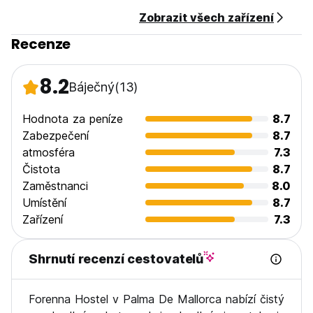
Zobrazit všech zařízení
Recenze
8.2
Báječný
(13)
Hodnota za peníze
8.7
Zabezpečení
8.7
atmosféra
7.3
Čistota
8.7
Zaměstnanci
8.0
Umístění
8.7
Zařízení
7.3
Shrnutí recenzí cestovatelů
Forenna Hostel v Palma De Mallorca nabízí čistý