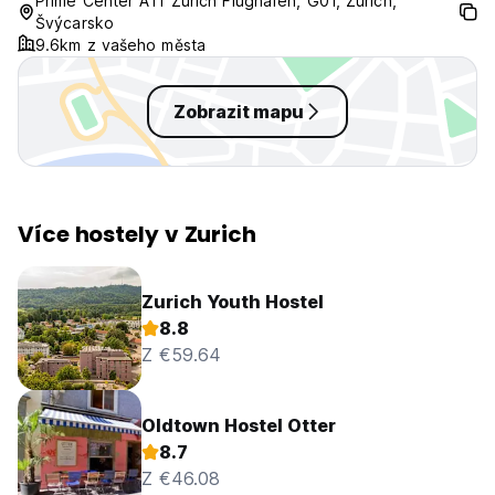
Prime Center A11 Zürich Flughafen, G01, Zurich,
Švýcarsko
9.6km z vašeho města
Zobrazit mapu
Více hostely v Zurich
Zurich Youth Hostel
8.8
Z €59.64
Oldtown Hostel Otter
8.7
Z €46.08