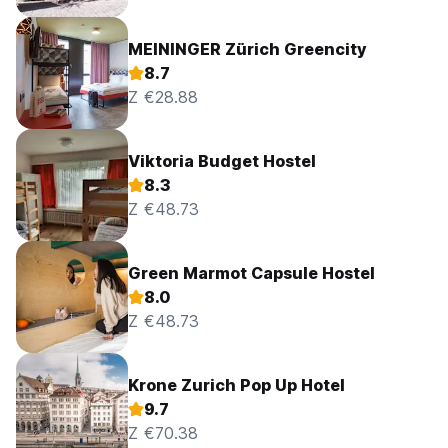
MEININGER Zürich Greencity
8.7
Z €28.88
Viktoria Budget Hostel
8.3
Z €48.73
Green Marmot Capsule Hostel
8.0
Z €48.73
Krone Zurich Pop Up Hotel
9.7
Z €70.38