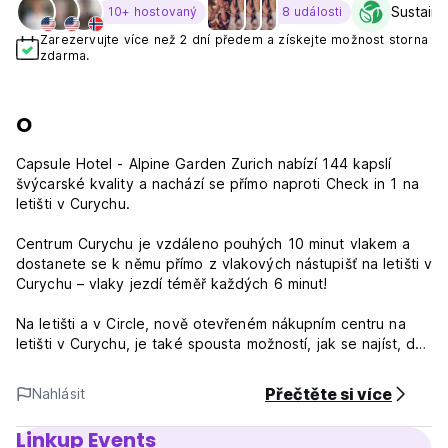
Sustaina
10+ hostovaný
8 události
Zarezervujte více než 2 dní předem a získejte možnost storna
zdarma.
O
Capsule Hotel - Alpine Garden Zurich nabízí 144 kapslí
švýcarské kvality a nachází se přímo naproti Check in 1 na
letišti v Curychu.
Centrum Curychu je vzdáleno pouhých 10 minut vlakem a
dostanete se k němu přímo z vlakových nástupišť na letišti v
Curychu – vlaky jezdí téměř každých 6 minut!
Na letišti a v Circle, nově otevřeném nákupním centru na
letišti v Curychu, je také spousta možností, jak se najíst, dát
si kávu nebo drink a nakoupit.
Přečtěte si více
Nahlásit
Komunitní prostor v Alpine Garden je maximalizován tak, aby
vytvořil vřelou a útulnou atmosféru pro spojení s podobně
Linkup Events
smýšlejícími lidmi. Kolem komunitního prostoru lze využít co-