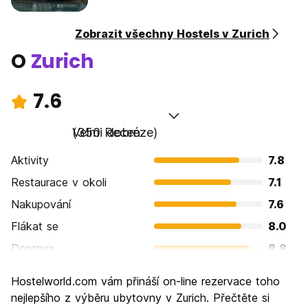
Zobrazit všechny Hostels v Zurich
O
Zurich
7.6
Velmi dobré
(350 Recenze)
Aktivity
7.8
Restaurace v okoli
7.1
Nakupování
7.6
Flákat se
8.0
Doprava
8.8
Prohlížení památek
8.0
Hostelworld.com vám přináší on-line rezervace toho
Kultura
8.2
nejlepšího z výběru ubytovny v Zurich. Přečtěte si