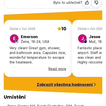
Bylo to užitečné?
10
Zůstal v čvc 2026
Zůstal v čvn 2026
Emerson
Jesse
E
J
Žena, 18-24, USA
Muž, 18-24
Very clean! Great gym, shower,
Fantastic place t
and bathroom area. Capsules nice,
airport. Staff we
wonderful temperature to escape
was clean and pe
the heatwave.
Highly reccomen
Read more
Zobrazit všechna hodnocení
Umístění