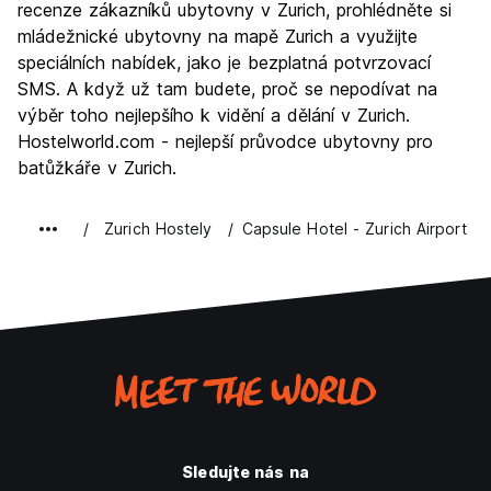
Noční život
recenze zákazníků ubytovny v Zurich, prohlédněte si
7.5
mládežnické ubytovny na mapě Zurich a využijte
Hodnota za peníze
5.4
speciálních nabídek, jako je bezplatná potvrzovací
SMS. A když už tam budete, proč se nepodívat na
výběr toho nejlepšího k vidění a dělání v Zurich.
Hostelworld.com - nejlepší průvodce ubytovny pro
batůžkáře v Zurich.
Zurich Hostely
Capsule Hotel - Zurich Airport
Sledujte nás na