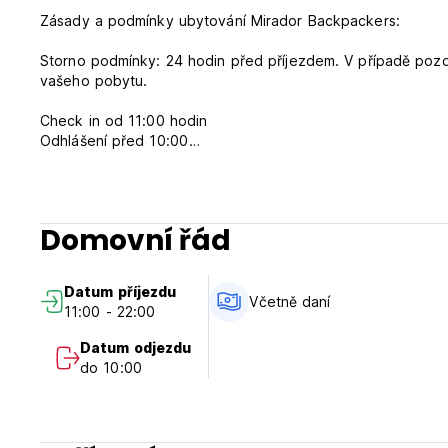
Zásady a podmínky ubytování Mirador Backpackers:
Storno podmínky: 24 hodin před příjezdem. V případě poz
vašeho pobytu.
Check in od 11:00 hodin
Odhlášení před 10:00
Platba při příjezdu v hotovosti
Včetně daní
Snídaně je v ceně
Domovní řád
Všeobecné:
24 hodinová recepce.
Datum příjezdu
Žádný zákaz vycházení
Včetně daní
11:00 - 22:00
Domácí mazlíčci nejsou povoleni
Platba kreditní kartou má provizi 5% z celkové ceny. (Auto-
Datum odjezdu
do 10:00