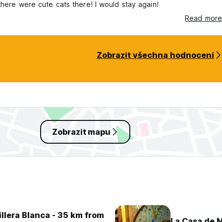
there were cute cats there! I would stay again!
Read more
Zobrazit všechna hodnocení
Zobrazit mapu
illera Blanca - 35 km from
La Casa de 