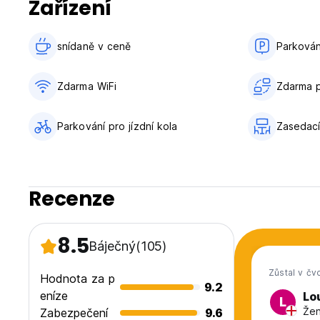
Zařízení
snídaně v ceně‎
Parkován
Zdarma WiFi
Zdarma p
Parkování pro jízdní kola
Zasedací
Recenze
8.5
Báječný
(105)
Zůstal v čv
Hodnota za p
9.2
eníze
Lo
L
Žen
Zabezpečení
9.6