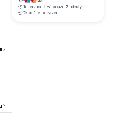
Rezervace trvá pouze 2 minuty
Okamžité potvrzení
ce
d