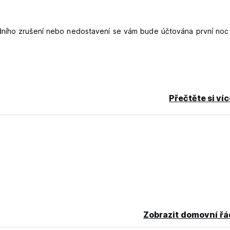
dního zrušení nebo nedostavení se vám bude účtována první noc
Přečtěte si ví
translated from original language)
Zobrazit domovní řá