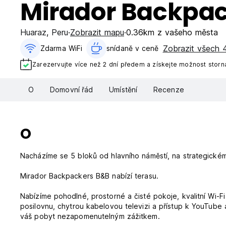
Mirador Backpa
Huaraz
,
Peru
Zobrazit mapu
0.36km z vašeho města
Zobrazit všech 4
Zdarma WiFi
snídaně v ceně‎
Zarezervujte více než 2 dní předem a získejte možnost storn
O
Domovní řád
Umístění
Recenze
O
Nacházíme se 5 bloků od hlavního náměstí, na strategickém
Mirador Backpackers B&B nabízí terasu.
Nabízíme pohodlné, prostorné a čisté pokoje, kvalitní Wi-F
posilovnu, chytrou kabelovou televizi a přístup k YouTube 
váš pobyt nezapomenutelným zážitkem.