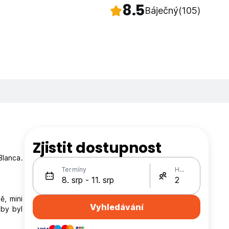
8.5
Báječný
(105)
Zjistit dostupnost
Blanca.
Termíny
Hosté
ě, mini
Vyhledávání
aby byl