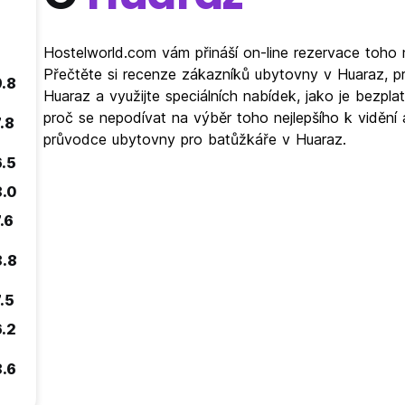
Hostelworld.com vám přináší on-line rezervace toho 
Přečtěte si recenze zákazníků ubytovny v Huaraz, p
9.8
Huaraz a využijte speciálních nabídek, jako je bezp
proč se nepodívat na výběr toho nejlepšího k vidění 
.8
průvodce ubytovny pro batůžkáře v Huaraz.
6.5
8.0
.6
8.8
.5
6.2
8.6