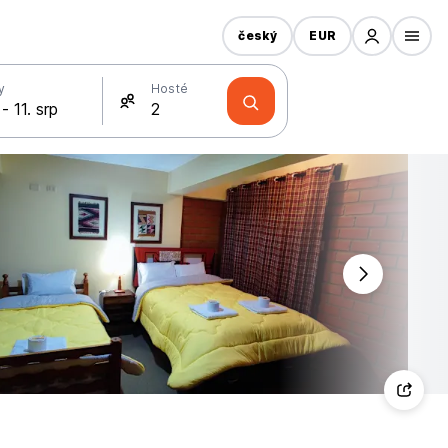
český
EUR
y
Hosté