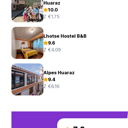
Huaraz
10.0
Z €1.75
Lhotse Hostel B&B
9.6
Z €4.09
Alpes Huaraz
9.4
Z €6.16