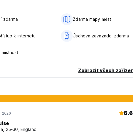
í zdarma
Zdarma mapy měst
řístup k internetu
Úschova zavazadel zdarma
 místnost
Zobrazit všech zařízen
6.6
c 2026
uise
a, 25-30, England