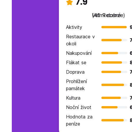
7.9
Velmi dobré
(45 Recenze)
Aktivity
Restaurace v
7
okoli
Nakupování
Flákat se
Doprava
7
Prohlížení
památek
Kultura
7
Noční život
Hodnota za
peníze