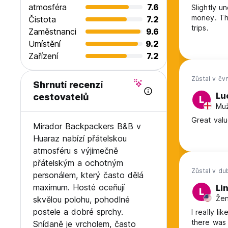
atmosféra
7.6
Slightly 
money. The
Čistota
7.2
trips.
Zaměstnanci
9.6
Umístění
9.2
Zařízení
7.2
Zůstal v čv
Shrnutí recenzí
Lu
cestovatelů
L
Muž
Great valu
Mirador Backpackers B&B v
Huaraz nabízí přátelskou
atmosféru s výjimečně
přátelským a ochotným
Zůstal v d
personálem, který často dělá
maximum. Hosté oceňují
Li
L
Žen
skvělou polohu, pohodlné
postele a dobré sprchy.
I really l
there was 
Snídaně je vrcholem, často