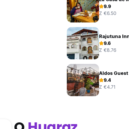
9.9
Z €6.50
Rajutuna In
9.6
Z €8.76
Aldos Guest
9.4
Z €4.71
O
Huaraz