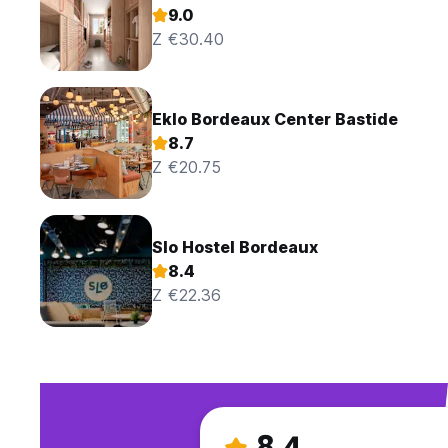
9.0
Z €30.40
Eklo Bordeaux Center Bastide
8.7
Z €20.75
Slo Hostel Bordeaux
8.4
Z €22.36
8.4