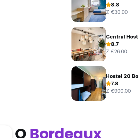
8.8
Z €30.00
Central Host
8.7
Z €26.00
Hostel 20 B
7.8
Z €900.00
O
Bordeaux