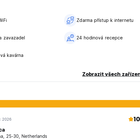
iFi
Zdarma přístup k internetu
a zavazadel
24 hodinová recepce
ová kavárna
ěžnou autorizaci vaší karty.
Zobrazit všech zařízen
10
c 2026
 hygienická opatření, abychom Vás mohli přivítat v co nejlepších
ca
gienická opatření související s COVID19
a, 25-30, Netherlands