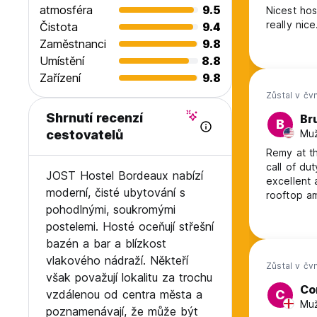
>Všechny pokoje budou vybaveny dávkovačem hydroalko
atmosféra
9.5
Nicest hos
>Zvláštní pozornost bude věnována dezinfekci každého pok
really nice
Čistota
9.4
Zaměstnanci
9.8
Umístění
8.8
Zařízení
9.8
Zůstal v čv
Shrnutí recenzí
Br
B
Muž
cestovatelů
Remy at t
call of du
JOST Hostel Bordeaux nabízí
excellent 
moderní, čisté ubytování s
rooftop am
pohodlnými, soukromými
postelemi. Hosté oceňují střešní
bazén a bar a blízkost
vlakového nádraží. Někteří
Zůstal v čv
však považují lokalitu za trochu
Co
vzdálenou od centra města a
C
Muž
poznamenávají, že může být