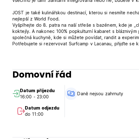
všechno je tam! Sanitární integrovaná nebo ne, budete v kaž
JOST je také kulinářskou destinací, kterou si nesmíte nech
nejlepší z World Food.
Vyšplhejte do 8. patra na naší střeše s bazénem, ​​kde je „c
koktejly. A nakonec 100% popkulturní kabaret s bláznivým 
společná kuchyně, kde si můžete povídat, randit a experime
Potřebujete si rezervovat Surfcamp v Lacanau, přijďte se 
Smluvní podmínky JOST:
Storno podmínky: Host může rezervaci zrušit zdarma do 18:
Domovní řád
bude muset zaplatit částku za první noc.
Check in od 15:00 do 23:00 .
Datum příjezdu
Odhlášení před 11:00 .
Daně nejsou zahrnuty
16:00 - 23:00
Platba při příjezdu v hotovosti, kreditními kartami.
Datum odjezdu
Toto ubytovací zařízení může před příjezdem provést předb
do 11:00
Městská daň není zahrnuta.
Snídaně není v ceně.