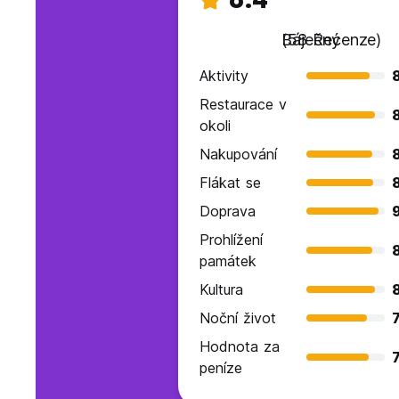
Báječný
(58 Recenze)
Aktivity
8
Restaurace v
okoli
Nakupování
Flákat se
Doprava
Prohlížení
památek
Kultura
Noční život
7
Hodnota za
7
peníze