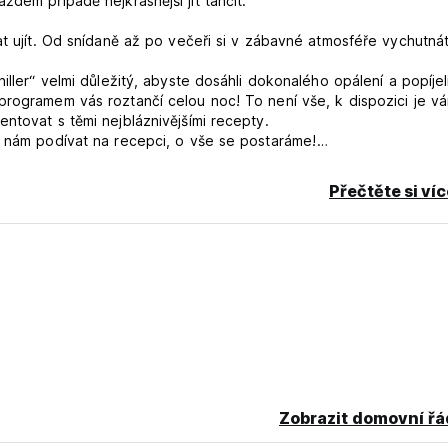
dém případě nejkrásnější jít tančit.
at ujít. Od snídaně až po večeři si v zábavné atmosféře vychutná
hiller“ velmi důležitý, abyste dosáhli dokonalého opálení a popíjel
programem vás roztančí celou noc! To není vše, k dispozici je v
ntovat s těmi nejbláznivějšími recepty.
k nám podívat na recepci, o vše se postaráme!
Přečtěte si ví
00 v den příjezdu. Pokud host zruší rezervaci po 18:00 v den př
ěžnou autorizaci vaší karty.
Zobrazit domovní řá