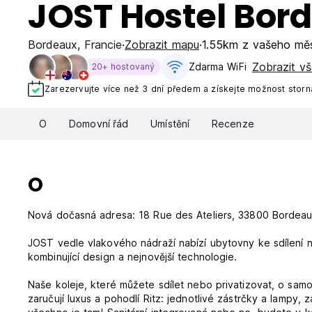
JOST Hostel Bor
Bordeaux
,
Francie
Zobrazit mapu
1.55km z vašeho mě
Zobrazit vš
Zdarma WiFi
20+ hostovaný
Zarezervujte více než 3 dní předem a získejte možnost stor
O
Domovní řád
Umístění
Recenze
O
Nová dočasná adresa: 18 Rue des Ateliers, 33800 Bordea
JOST vedle vlakového nádraží nabízí ubytovny ke sdílení neb
kombinující design a nejnovější technologie.
Naše koleje, které můžete sdílet nebo privatizovat, o samo
zaručují luxus a pohodlí Ritz: jednotlivé zástrčky a lampy,