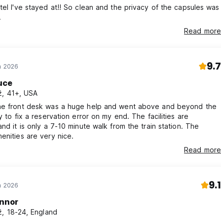
holového gelu
tel I've stayed at!! So clean and the privacy of the capsules was
oje a společných prostor (Auto-translated from original languag
.
Read more
9.7
n 2026
uce
, 41+, USA
he front desk was a huge help and went above and beyond the
ty to fix a reservation error on my end. The facilities are
and it is only a 7-10 minute walk from the train station. The
enities are very nice.
Read more
9.1
n 2026
nnor
, 18-24, England