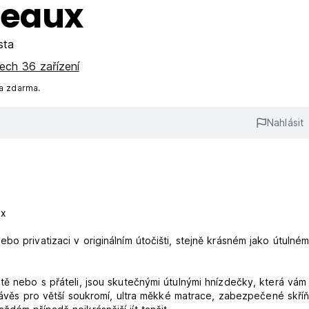
deaux
sta
ech 36 zařízení
na zdarma.
Nahlásit
ux
o privatizaci v originálním útočišti, stejně krásném jako útulném
tě nebo s přáteli, jsou skutečnými útulnými hnízdečky, která vám
 závěs pro větší soukromí, ultra měkké matrace, zabezpečené skříň