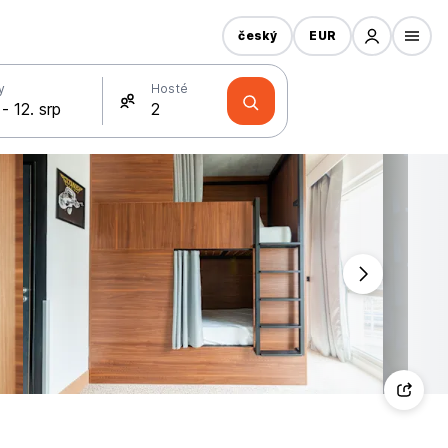
český
EUR
y
Hosté