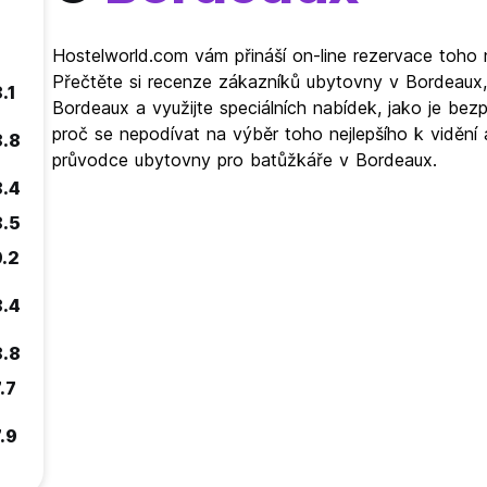
Hostelworld.com vám přináší on-line rezervace toho 
Přečtěte si recenze zákazníků ubytovny v Bordeaux
.1
Bordeaux a využijte speciálních nabídek, jako je be
proč se nepodívat na výběr toho nejlepšího k vidění 
8.8
průvodce ubytovny pro batůžkáře v Bordeaux.
8.4
8.5
9.2
8.4
8.8
.7
.9