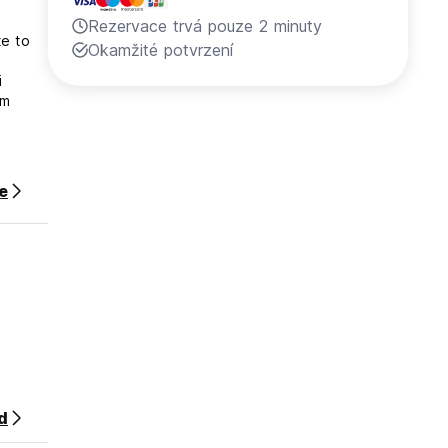
Rezervace trvá pouze 2 minuty
te to
Okamžité potvrzení
i
ám
ce
íjezdu,
d