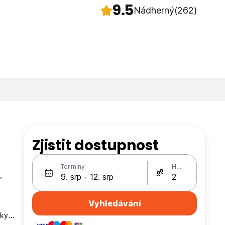
9.5
Nádherný
(262)
Zjistit dostupnost
Termíny
Hosté
,
Vyhledávání
ky...