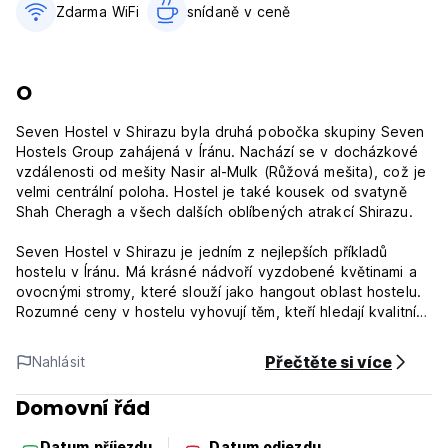
Zdarma WiFi
snídaně v ceně‎
O
Seven Hostel v Shirazu byla druhá pobočka skupiny Seven
Hostels Group zahájená v Íránu. Nachází se v docházkové
vzdálenosti od mešity Nasir al-Mulk (Růžová mešita), což je
velmi centrální poloha. Hostel je také kousek od svatyně
Shah Cheragh a všech dalších oblíbených atrakcí Shirazu.
Seven Hostel v Shirazu je jedním z nejlepších příkladů
hostelu v Íránu. Má krásné nádvoří vyzdobené květinami a
ovocnými stromy, které slouží jako hangout oblast hostelu.
Rozumné ceny v hostelu vyhovují těm, kteří hledají kvalitní
nocleh se snídaní. Třešničkou na dortu je určitě personál
hostelu, který je skutečně definicí světoznámé íránské
Přečtěte si více
Nahlásit
pohostinnosti.
Domovní řád
Poskytujeme hostům pohodlné postele na kolejích a
soukromé pokoje, všechny pokoje (kromě kolejí) zde mají
Datum příjezdu
Datum odjezdu