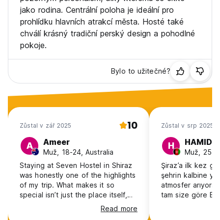
jako rodina. Centrální poloha je ideální pro
prohlídku hlavních atrakcí města. Hosté také
chválí krásný tradiční perský design a pohodlné
pokoje.
Bylo to užitečné?
10
Zůstal v zář 2025
Zůstal v srp 2025
Ameer
HAMIDU
A
H
Muž, 18-24, Australia
Muž, 25-3
Staying at Seven Hostel in Shiraz
Şiraz’a ilk kez ge
was honestly one of the highlights
şehrin kalbine yak
of my trip. What makes it so
atmosfer arıyorsanız Seven 
special isn’t just the place itself,
tam size göre Bu 
but the people who run it. The
geleneksel İran m
Read more
family behind the hostel are some
konforla harmanlam