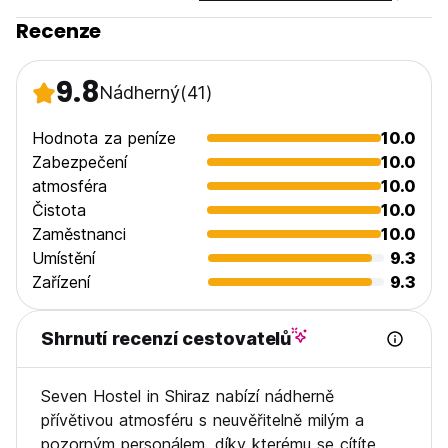
Vhodné pro děti. (Auto-translated from original language)
Recenze
9.8
Nádherný
(41)
Hodnota za peníze
10.0
Zabezpečení
10.0
atmosféra
10.0
Čistota
10.0
Zaměstnanci
10.0
Umístění
9.3
Zařízení
9.3
Shrnutí recenzí cestovatelů
Seven Hostel in Shiraz nabízí nádherně
přívětivou atmosféru s neuvěřitelně milým a
pozorným personálem, díky kterému se cítíte