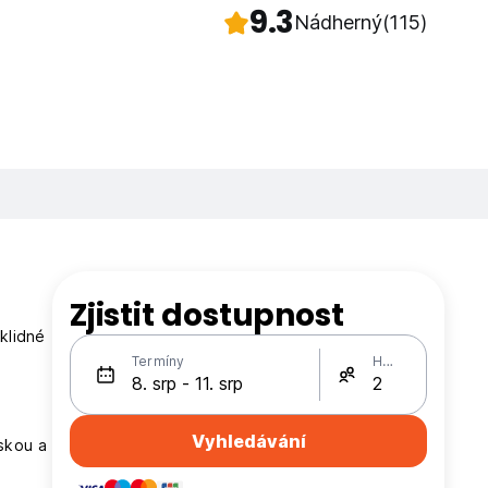
9.3
Nádherný
(115)
Zjistit dostupnost
klidné
Termíny
Hosté
Vyhledávání
áskou a