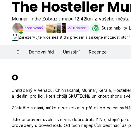
The Hosteller M
Munnar
,
Indie
Zobrazit mapu
12.42km z vašeho města
Sustainability 
hostovaný
27 události
Zarezervujte více než 8 dní předem a získejte možnost stor
O
Domovní řád
Umístění
Recenze
O
Uhnízděný v Venadu, Chinnakanal, Munnar, Kerala, Hosteller 
a ideální pro lidi, kteří chtějí SKUTEČNĚ uniknout shonu sv
Zůstaňte s námi, můžete se setkat s přáteli po celém světě 
Jste připraveni uvolnit ve vás dobrodruha? No, stejně jako
provedeny s dovedností. Od těch nejlepších destinací až po