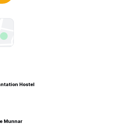
ách.
ntation Hostel
be Munnar