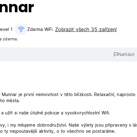
unnar
Zobrazit všech 35 zařízení
Level 1
Zdarma WiFi
na zdarma.
Nahlásit
Munnar je první nemovitost v této blízkosti. Relaxační, naprosto 
ého města.
a užít si naše útulné pokoje a vysokorychlostní Wifi.
 vy, i my milujeme dobrodružství. Naše výlety jsou připraveny s l
 ty nejpoutavější aktivity, o to všechno se postaráme.