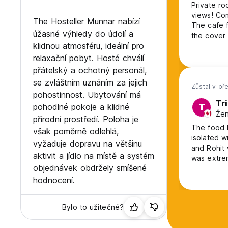
Private ro
Vedení hostelu nenese odpovědnost za ztrátu zavazadel neb
views! Com
celou dobu bez dozoru.
The Hosteller Munnar nabízí
The cafe f
úžasné výhledy do údolí a
the cover 
Časy a dostupnost kaváren se liší od jednoho místa k druh
klidnou atmosféru, ideální pro
the windo
hard to so
relaxační pobyt. Hosté chválí
Provoz kavárny je sezónní, totéž lze potvrdit na recepci hos
evening. F
přátelský a ochotný personál,
Kavárna Hostellers Unbox nabízí vaječné i vegetariánské 
se zvláštním uznáním za jejich
Zůstal v bř
pohostinnost. Ubytování má
Stravování není zahrnuto v ceně pokoje a lze jej využít na 
Tri
pohodlné pokoje a klidné
T
Žen
přírodní prostředí. Poloha je
Abychom zachovali kulturu turismu a komunitního ducha, 
The food h
však poměrně odlehlá,
isolated w
Zneužívání drog/látek/alkoholu je ve všech našich ubytovn
vyžaduje dopravu na většinu
and Rohit
nebo konzumaci drog/alkoholu během svého pobytu, budou 
aktivit a jídlo na místě a systém
was extrem
okamžitému opuštění ubytovny a bude navždy zařazena na 
objednávek obdržely smíšené
hospitality
hodnocení.
Všechny naše hostely mají vyhrazené prostory pro kuřáky. K
Host bude považován za nezpůsobilého pokračovat v jakék
Bylo to užitečné?
hosta a rezervace, špatného chování (fyzického/mentálního
vandalismu, vniknutí, neplacení/prodlení s platbou poplatk