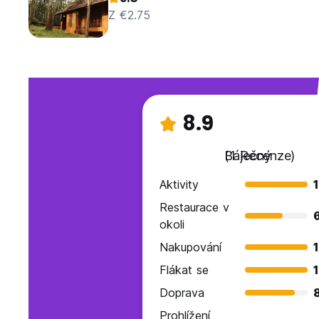
Z €2.75
8.9
Báječný
(1 Recenze)
Aktivity
Restaurace v
okoli
Nakupování
Flákat se
Doprava
Prohlížení