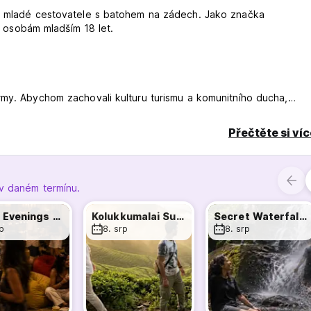
ro mladé cestovatele s batohem na zádech. Jako značka
osobám mladším 18 let.
rmy. Abychom zachovali kulturu turismu a komunitního ducha,
Přečtěte si ví
učit ubytování ve stejné koleji. To bude přísně záviset na dost
 v daném termínu.
 Při příjezdu se prosím vyhněte trase Anachal, nejlepší doba, kd
Crazy Evenings @ TH Munnar
Kolukkumalai Sunrise Safari
Secret Waterfall Tour
rp
8. srp
8. srp
astávku Periyakanal a vydejte se úzkým obloukem na silnici Peri
3 km.
 zastávku Periyakanal a jděte úzkým obloukem na silnici Periyaka
3 km.