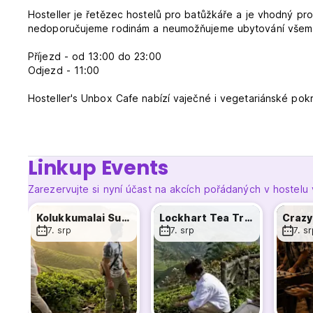
Hosteller je řetězec hostelů pro batůžkáře a je vhodný p
nedoporučujeme rodinám a neumožňujeme ubytování všem 
Příjezd - od 13:00 do 23:00
Odjezd - 11:00
Hosteller's Unbox Cafe nabízí vaječné i vegetariánské pok
podporujeme samoobsluhu ve všech našich kavárnách.
Čas kavárny: 8:00–14:00 a 18:00–12:00
V případě 3 nebo 4 osob cestujících společně nemůžeme zar
do doby přihlášení.
Linkup Events
Čas návštěvy: od 10:00 do 20:00
Zarezervujte si nyní účast na akcích pořádaných v hostelu
Hosteller Munnar se nachází 25 km od centra města Munnar.
Kolukkumalai Sunrise Safari
Lockhart Tea Trail
ubytování dostanete, je před 16:00.
7. srp
7. srp
7. s
Pokud přijíždíte z města Munnar, doražte na autobusovou z
Muttukad. Odtud se do hostelu dostanete přibližně 2 km - 
Pokud přijíždíte z trasy Theni, dostavte se na autobusovou
Muttukad. Odtud se do hostelu dostanete přibližně 2 km - 