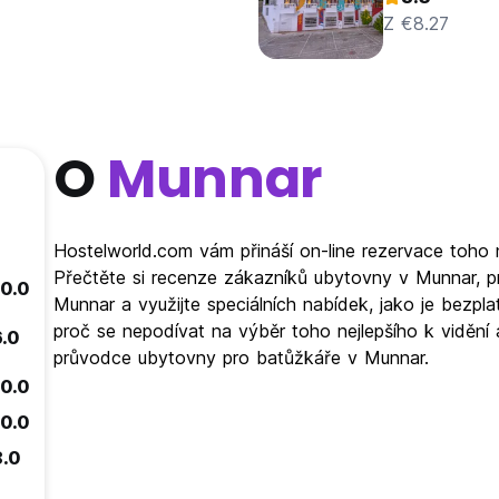
Z €8.27
O
Munnar
Hostelworld.com vám přináší on-line rezervace toho 
Přečtěte si recenze zákazníků ubytovny v Munnar, 
10.0
Munnar a využijte speciálních nabídek, jako je bezp
proč se nepodívat na výběr toho nejlepšího k vidění 
6.0
průvodce ubytovny pro batůžkáře v Munnar.
10.0
10.0
8.0