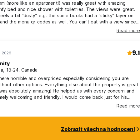
om (more like an apartment!) was really great with amazing
o osobních věcí. Hosté se musí ujistit, že své věci nenechávají
fy bed and nice shower with toiletries. The views were great.
eels a bit ”dusty” e.g. the some books had a ”sticky” layer on
and the menu qr codes as well. You can’t eat with a view since
ému, hosté se mohou obrátit na naše oficiální webové stránky.
ws are covered. Common area was so spread out that it was
Read more
cialize. There was a campfire and music on the parking lot in the
telu při přihlášení.
ood is a bit of a hit or miss.. Staff were helpful and nice!
pokrmy.
9.1
e 2026
základě a-la-carte v našich kavárnách.
nity
a, 18-24, Canada
podporujeme samoobsluhu ve všech našich kavárnách.
ere horrible and overpriced especially considering you are
ithout other options. Everything else about the property is great
ách PŘÍSNĚ zakázáno. V případě, že bude někdo přistižen při drž
 was absolutely amazing! He helped us with every concern and
proti němu přijata přísná opatření a tato osoba bude vyzvána k
ely welcoming and friendly. I would come back just for his
černou listinu z pobytu v našich ubytovnách.
!
Read more
ouření uvnitř kolejí je přísně zakázáno.
oli z našich ubytoven v případě zneužívání drog, nedodržování
Zobrazit všechna hodnocení
/verbálního nebo jakéhokoli druhu), krádeže, osobní hygieny,
ů, jiné nepříjemnosti hosta nebo jakékoli takové neopodstatněné j