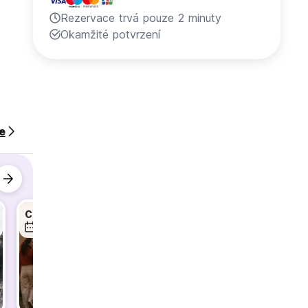
Rezervace trvá pouze 2 minuty
Okamžité potvrzení
ce
upnosti
y se k
Chinnakanal Sunset Walk
Crazy Evenings @ TH Munnar
8. srp
8. srp
8. srp
yakanal
nal