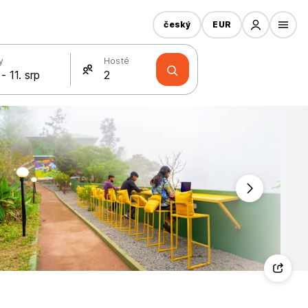
český
EUR
y
Hosté