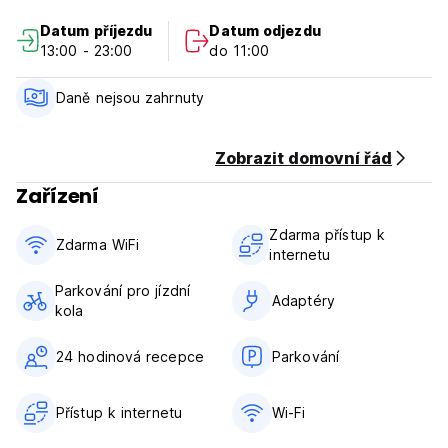
pozdního zrušení nebo nedostavení se vám bude účtována
Datum příjezdu
Datum odjezdu
první noc vašeho pobytu.
13:00 - 23:00
do 11:00
Check in od 13:00 do 23:30
Odhlášení před 12:00
Daně nejsou zahrnuty
Platba při příjezdu v hotovosti
Daně nejsou zahrnuty
Zobrazit domovní řád
Snídaně není v ceně
Zařízení
Všeobecné:
Zdarma přístup k
24hodinová recepce (trezor)
Zdarma WiFi
internetu
Žádný zákaz vycházení
Domácí zvířata nejsou povolena (Auto-translated from
Parkování pro jízdní
original language)
Adaptéry
kola
24 hodinová recepce
Parkování
Přístup k internetu
Wi-Fi