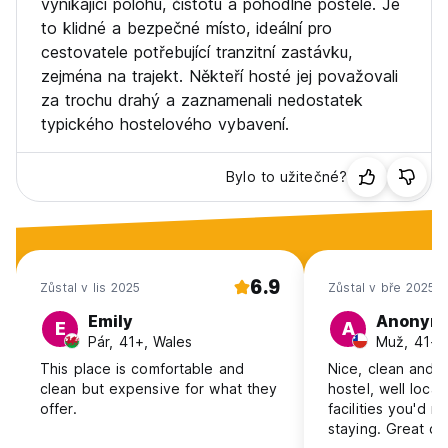
vynikající polohu, čistotu a pohodlné postele. Je
to klidné a bezpečné místo, ideální pro
cestovatele potřebující tranzitní zastávku,
zejména na trajekt. Někteří hosté jej považovali
za trochu drahý a zaznamenali nedostatek
typického hostelového vybavení.
Bylo to užitečné?
6.9
Zůstal v lis 2025
Zůstal v bře 2025
Emily
Anonym
E
A
Pár, 41+, Wales
Muž, 41+, 
This place is comfortable and
Nice, clean and 
clean but expensive for what they
hostel, well loca
offer.
facilities you'd n
staying. Great c