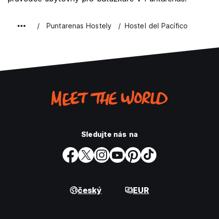
Puntarenas Hostely
Hostel del Pacífico
Sledujte nás na
český
EUR