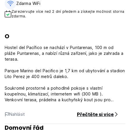
Zdarma WiFi
Zarezervujte více než 2 dní předem a získejte možnost storna
zdarma.
O
Hostel del Pacífico se nachází v Puntarenas, 100 m od
pláže Puntarenas, a nabízí různá zařízení, jako je zahrada a
terasa.
Parque Marino del Pacifico je 1,7 km od ubytování a stadion
Lito Perez je 400 metrů daleko.
Soukromé prostorné a pohodlné pokoje s vlastní
koupelnou, klimatizací, internetem wifi (300 MB ).
Venkovní terasa, prádelna a kuchyňský kout jsou pro
společné užívání
Přečtěte si více
Nahlásit
Podmínky a podmínky hostelu del Pacífico:
Domovní řád
Storno podmínky: 1 den před příjezdem. V případě