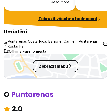
host and provide
Read more
for tours.
Zobrazit všechna hodnocení
Umístění
Puntarenas Costa Rica, Barrio el Carmen, Puntarenas,
Kostarika
0.4km z vašeho města
Zobrazit mapu
O
Puntarenas
2.0