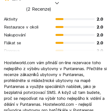
(2 Recenze)
Aktivity
2.0
Restaurace v okoli
2.0
Nakupování
2.0
Flákat se
2.0
Doprava
2.0
Prohlížení památek
2.0
Hostelworld.com vám přináší on-line rezervace toho
Kultura
2.0
nejlepšího z výběru ubytovny v Puntarenas. Přečtěte si
Noční život
recenze zákazníků ubytovny v Puntarenas,
2.0
prohlédněte si mládežnické ubytovny na mapě
Hodnota za peníze
2.0
Puntarenas a využijte speciálních nabídek, jako je
bezplatná potvrzovací SMS. A když už tam budete,
proč se nepodívat na výběr toho nejlepšího k vidění a
dělání v Puntarenas. Hostelworld.com - nejlepší
průvodce ubytovny pro batůžkáře v Puntarenas.