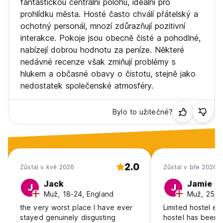
fantastickou centrální polohu, ideální pro
prohlídku města. Hosté často chválí přátelský a
ochotný personál, mnozí zdůrazňují pozitivní
interakce. Pokoje jsou obecně čisté a pohodlné,
nabízejí dobrou hodnotu za peníze. Některé
nedávné recenze však zmiňují problémy s
hlukem a občasné obavy o čistotu, stejně jako
nedostatek společenské atmosféry.
Bylo to užitečné?
2.0
Zůstal v kvě 2026
Zůstal v bře 2026
Jack
Jamie
J
J
Muž, 18-24, England
Muž, 25-3
the very worst place I have ever
Limited hostel ex
stayed genuinely disgusting
hostel has been 