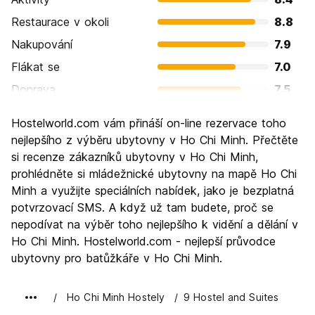
Restaurace v okoli
8.8
Nakupování
7.9
Flákat se
7.0
Doprava
7.5
Prohlížení památek
8.1
Hostelworld.com vám přináší on-line rezervace toho
Kultura
8.4
nejlepšího z výběru ubytovny v Ho Chi Minh. Přečtěte
Noční život
si recenze zákazníků ubytovny v Ho Chi Minh,
8.1
prohlédněte si mládežnické ubytovny na mapě Ho Chi
Hodnota za peníze
8.5
Minh a využijte speciálních nabídek, jako je bezplatná
potvrzovací SMS. A když už tam budete, proč se
nepodívat na výběr toho nejlepšího k vidění a dělání v
Ho Chi Minh. Hostelworld.com - nejlepší průvodce
ubytovny pro batůžkáře v Ho Chi Minh.
Ho Chi Minh Hostely
9 Hostel and Suites