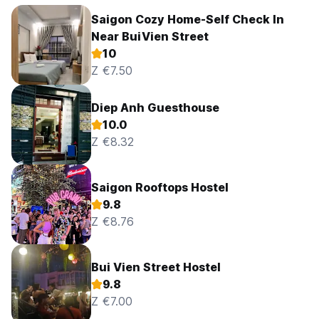
Saigon Cozy Home-Self Check In
Near BuiVien Street
10
Z €7.50
Diep Anh Guesthouse
10.0
Z €8.32
Saigon Rooftops Hostel
9.8
Z €8.76
Bui Vien Street Hostel
9.8
Z €7.00