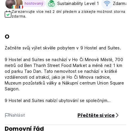
Sustainability Level 1
Zdarma W
hostovaný
Zarezervujte více než 2 dní předem a získejte možnost storna
zdarma.
O
Začněte svůj výlet skvěle pobytem v 9 Hostel and Suites.
9 Hostel and Suites se nachází v Ho Či Minově Městě, 700
metrů od Ben Thanh Street Food Market a méně než 1 km
od parku Tao Dan. Tato nemovitost se nachází v krátké
vzdálenosti od atrakcí, jako je Ho Či Minova radnice,
Muzeum pozůstatků války a Nákupní centrum Union Square
Saigon.
9 Hostel and Suites nabízí ubytování se společným
salonkem a bezplatným Wi-Fi a také bezplatné soukromé
parkoviště pro hosty, kteří přijedou autem. Ubytování také
Přečtěte si více
Nahlásit
nabízí 24hodinovou recepci a turistické informace pro
hosty.
Domovní řád