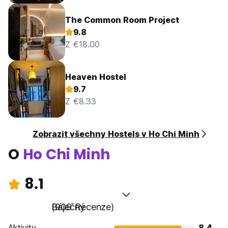
The Common Room Project
9.8
Z €18.00
Heaven Hostel
9.7
Z €8.33
Zobrazit všechny Hostels v Ho Chi Minh
O
Ho Chi Minh
8.1
Báječný
(909 Recenze)
Aktivity
8.4