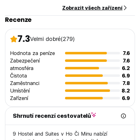
original language)
Zobrazit všech zařízení
Recenze
7.3
Velmi dobré
(279)
Hodnota za peníze
7.6
Zabezpečení
7.6
atmosféra
6.2
Čistota
6.9
Zaměstnanci
7.8
Umístění
8.2
Zařízení
6.9
Shrnutí recenzí cestovatelů
9 Hostel and Suites v Ho Či Minu nabízí