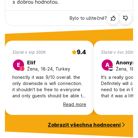
s dobrou hodnotou.
Bylo to užitečné?
9.4
Zůstal v srp 2026
Zůstal v čvc 2026
Elif
Anonym
E
A
Žena, 18-24, Turkey
Žena, 18-
honestly it was 9/10 overall. the
It's a really good
only downside is wifi connection.
Definitely will c
it shouldn't be free to everyone
need to be in Pari
and only guests should be able to
that it was a littl
connect it. The wifi was constantly
room, but everyt
Read more
cutting off so I consumed a lot of
perfect.
my mobile data during the time I
was in the hotel. the staff,
Zobrazit všechna hodnocení
cleanliness, location are top notch
though. don't be discouraged by