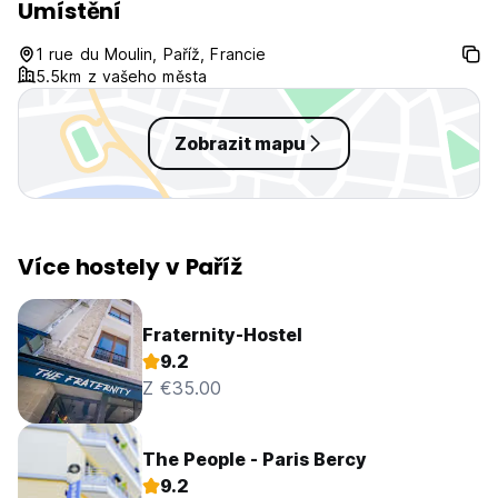
the location being a little far from
Umístění
city center because you can
basically roam around freely with
1 rue du Moulin, Paříž, Francie
metro and bus easily. it takes 9-10
5.5km z vašeho města
minutes to go to city center
Zobrazit mapu
Více hostely v Paříž
Fraternity-Hostel
9.2
Z €35.00
The People - Paris Bercy
9.2