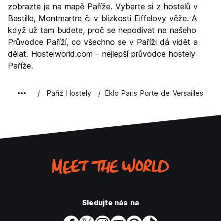
Kultura
9.4
zobrazte je na mapě Paříže. Vyberte si z hostelů v
Noční život
Bastille, Montmartre či v blízkosti Eiffelovy věže. A
7.9
když už tam budete, proč se nepodívat na našeho
Hodnota za peníze
6.7
Průvodce Paříží, co všechno se v Paříži dá vidět a
dělat. Hostelworld.com - nejlepší průvodce hostely
Paříže.
Paříž Hostely
Eklo Paris Porte de Versailles
Sledujte nás na