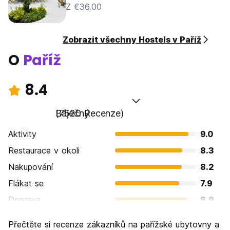
Z €36.00
Zobrazit všechny Hostels v Paříž
O
Paříž
8.4
Báječný
(7520 Recenze)
Aktivity
9.0
Restaurace v okoli
8.3
Nakupování
8.2
Flákat se
7.9
Doprava
8.9
Prohlížení památek
9.5
Přečtěte si recenze zákazníků na pařížské ubytovny a