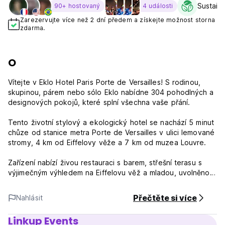
Sustaina
90+ hostovaný
4 události
Zarezervujte více než 2 dní předem a získejte možnost storna
zdarma.
O
Vítejte v Eklo Hotel Paris Porte de Versailles! S rodinou,
skupinou, párem nebo sólo Eklo nabídne 304 pohodlných a
designových pokojů, které splní všechna vaše přání.
Tento životní stylový a ekologický hotel se nachází 5 minut
chůze od stanice metra Porte de Versailles v ulici lemované
stromy, 4 km od Eiffelovy věže a 7 km od muzea Louvre.
Zařízení nabízí živou restauraci s barem, střešní terasu s
výjimečným výhledem na Eiffelovu věž a mladou, uvolněnou
atmosféru, otevřenou všem obyvatelům a pracovníkům v
okolí. Vítáme vás kdykoliv během dne na drink, oběd,
Přečtěte si více
Nahlásit
večeři.
Linkup Events
Plně vybavená společná kuchyň je vám k dispozici kdykoli