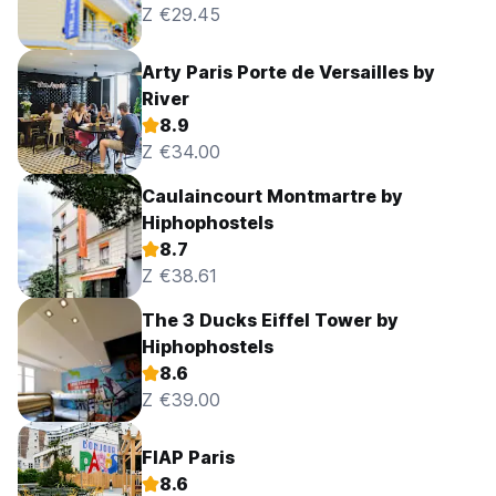
Z €29.45
Arty Paris Porte de Versailles by
River
8.9
Z €34.00
Caulaincourt Montmartre by
Hiphophostels
8.7
Z €38.61
The 3 Ducks Eiffel Tower by
Hiphophostels
8.6
Z €39.00
FIAP Paris
8.6