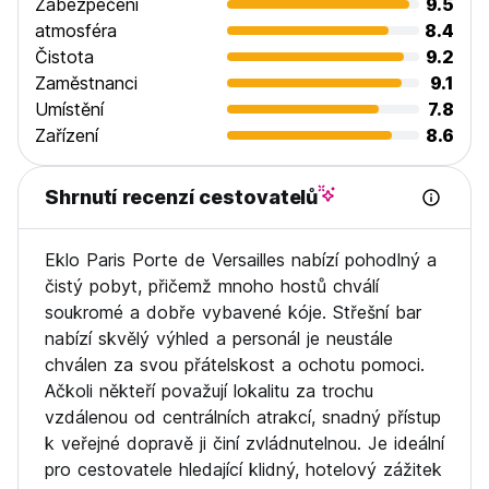
Zabezpečení
9.5
Při příjezdu je vyžadována záloha ve výši 50 EUR za den,
atmosféra
8.4
která bude vrácena při odhlášení. (Auto-translated from
Čistota
9.2
original language)
Zaměstnanci
9.1
Umístění
7.8
Zařízení
8.6
Shrnutí recenzí cestovatelů
Eklo Paris Porte de Versailles nabízí pohodlný a
čistý pobyt, přičemž mnoho hostů chválí
soukromé a dobře vybavené kóje. Střešní bar
nabízí skvělý výhled a personál je neustále
chválen za svou přátelskost a ochotu pomoci.
Ačkoli někteří považují lokalitu za trochu
vzdálenou od centrálních atrakcí, snadný přístup
k veřejné dopravě ji činí zvládnutelnou. Je ideální
pro cestovatele hledající klidný, hotelový zážitek