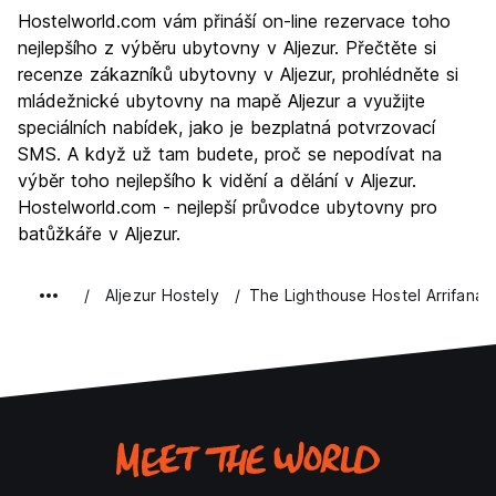
Prohlížení památek
7.2
Hostelworld.com vám přináší on-line rezervace toho
Kultura
6.6
nejlepšího z výběru ubytovny v Aljezur. Přečtěte si
Noční život
recenze zákazníků ubytovny v Aljezur, prohlédněte si
4.2
mládežnické ubytovny na mapě Aljezur a využijte
Hodnota za peníze
7.2
speciálních nabídek, jako je bezplatná potvrzovací
SMS. A když už tam budete, proč se nepodívat na
výběr toho nejlepšího k vidění a dělání v Aljezur.
Hostelworld.com - nejlepší průvodce ubytovny pro
batůžkáře v Aljezur.
Aljezur Hostely
The Lighthouse Hostel Arrifana