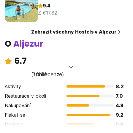
9.4
Z €17.82
Zobrazit všechny Hostels v Aljezur
O
Aljezur
6.7
Dobré
(10 Recenze)
Aktivity
8.2
Restaurace v okoli
7.0
Nakupování
4.8
Flákat se
9.2
Doprava
5.6