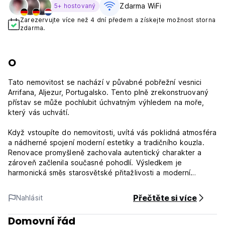
Zdarma WiFi
5+ hostovaný
Zarezervujte více než 4 dní předem a získejte možnost storna
zdarma.
O
Tato nemovitost se nachází v půvabné pobřežní vesnici
Arrifana, Aljezur, Portugalsko. Tento plně zrekonstruovaný
přístav se může pochlubit úchvatným výhledem na moře,
který vás uchvátí.
Když vstoupíte do nemovitosti, uvítá vás poklidná atmosféra
a nádherné spojení moderní estetiky a tradičního kouzla.
Renovace promyšleně zachovala autentický charakter a
zároveň začlenila současné pohodlí. Výsledkem je
harmonická směs starosvětské přitažlivosti a moderní
elegance.
Přečtěte si více
Nahlásit
Vrcholem této pozoruhodné nemovitosti je bezpochyby
úžasný výhled na moře. Ať už se povalujete ve vkusně
Domovní řád
navrženém obývacím pokoji nebo si vychutnáváte jídlo ve