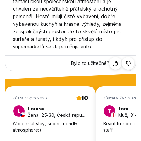
fantastickou společenskou atmosféru a je
from original language)
chválen za neuvěřitelně přátelský a ochotný
personál. Hosté milují čisté vybavení, dobře
vybavenou kuchyň a krásné výhledy, zejména
ze společných prostor. Je to skvělé místo pro
surfaře a turisty, i když pro přístup do
supermarketů se doporučuje auto.
Bylo to užitečné?
10
Zůstal v čvn 2026
Zůstal v čvc 2026
Louisa
tom
L
T
Žena, 25-30, Česká republika
Muž, 31-4
Wonderful stay, super friendly
Beautiful spot cl
atmosphere:)
staff