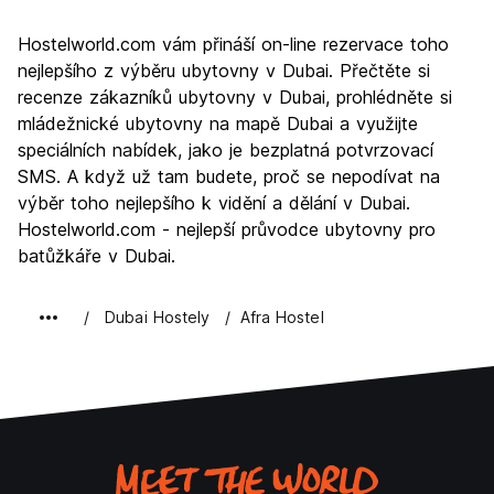
Prohlížení památek
8.2
Hostelworld.com vám přináší on-line rezervace toho
Kultura
7.5
nejlepšího z výběru ubytovny v Dubai. Přečtěte si
Noční život
recenze zákazníků ubytovny v Dubai, prohlédněte si
7.2
mládežnické ubytovny na mapě Dubai a využijte
Hodnota za peníze
7.3
speciálních nabídek, jako je bezplatná potvrzovací
SMS. A když už tam budete, proč se nepodívat na
výběr toho nejlepšího k vidění a dělání v Dubai.
Hostelworld.com - nejlepší průvodce ubytovny pro
batůžkáře v Dubai.
Dubai Hostely
Afra Hostel