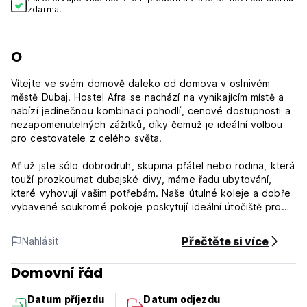
zdarma.
O
Vítejte ve svém domově daleko od domova v oslnivém
městě Dubaj. Hostel Afra se nachází na vynikajícím místě a
nabízí jedinečnou kombinaci pohodlí, cenové dostupnosti a
nezapomenutelných zážitků, díky čemuž je ideální volbou
pro cestovatele z celého světa.
Ať už jste sólo dobrodruh, skupina přátel nebo rodina, která
touží prozkoumat dubajské divy, máme řadu ubytování,
které vyhovují vašim potřebám. Naše útulné koleje a dobře
vybavené soukromé pokoje poskytují ideální útočiště pro
odpočinek a omlazení po dni stráveném průzkumem. Díky
některým pokojům s úžasným výhledem na město zažijete
Přečtěte si více
Nahlásit
kouzlo Dubaje opravdu z pohodlí postele.
Domovní řád
V Afra Hostel chápeme, že jsou to maličkosti, které dělají
velký rozdíl. Proto nabízíme různé vybavení, které zpříjemní
Datum příjezdu
Datum odjezdu
váš pobyt. Užijte si bezplatné vysokorychlostní Wi-Fi v