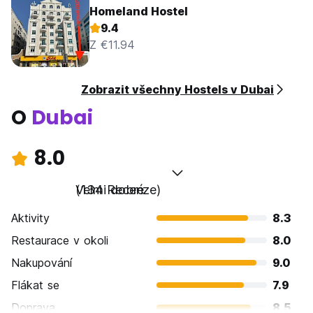
Homeland Hostel
9.4
Z €11.94
Zobrazit všechny Hostels v Dubai
O
Dubai
8.0
Velmi dobré
(134 Recenze)
Aktivity
8.3
Restaurace v okoli
8.0
Nakupování
9.0
Flákat se
7.9
Doprava
8.5