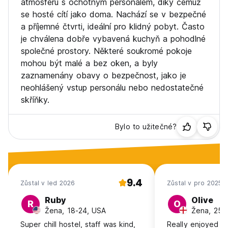
atmosféru s ochotným personálem, díky čemuž
se hosté cítí jako doma. Nachází se v bezpečné
a příjemné čtvrti, ideální pro klidný pobyt. Často
je chválena dobře vybavená kuchyň a pohodlné
společné prostory. Některé soukromé pokoje
mohou být malé a bez oken, a byly
zaznamenány obavy o bezpečnost, jako je
neohlášený vstup personálu nebo nedostatečné
skříňky.
Bylo to užitečné?
9.4
Zůstal v led 2026
Zůstal v pro 2025
Ruby
Olive
R
O
Žena, 18-24, USA
Žena, 25-
Super chill hostel, staff was kind,
Really enjoyed ou