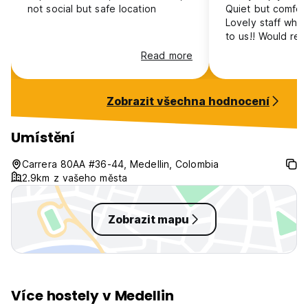
not social but safe location
Quiet but comfort
Lovely staff who 
to us!! Would re
here if you need
Read more
Zobrazit všechna hodnocení
Umístění
Carrera 80AA #36-44, Medellin, Colombia
2.9km z vašeho města
Zobrazit mapu
Více hostely v Medellin