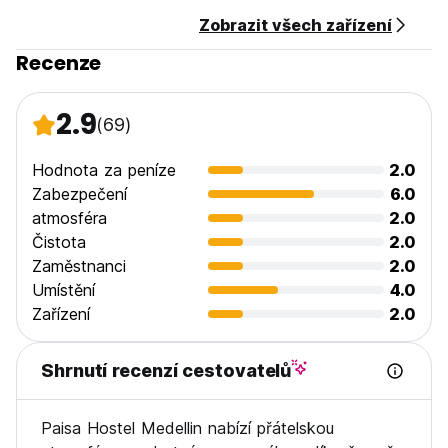
Zobrazit všech zařízení
Recenze
2.9
(69)
Hodnota za peníze
2.0
Zabezpečení
6.0
atmosféra
2.0
Čistota
2.0
Zaměstnanci
2.0
Umístění
4.0
Zařízení
2.0
Shrnutí recenzí cestovatelů
Paisa Hostel Medellin nabízí přátelskou