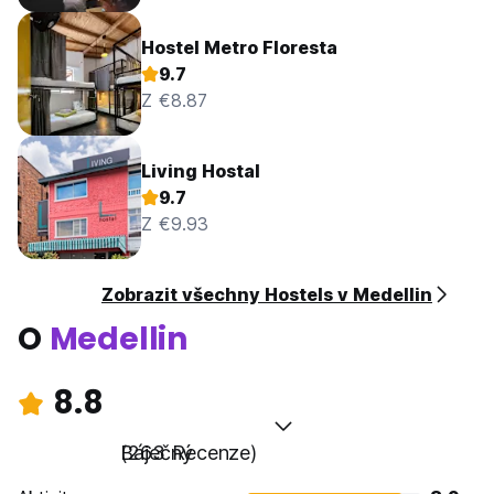
Hostel Metro Floresta
9.7
Z €8.87
Living Hostal
9.7
Z €9.93
Zobrazit všechny Hostels v Medellin
O
Medellin
8.8
Báječný
(263 Recenze)