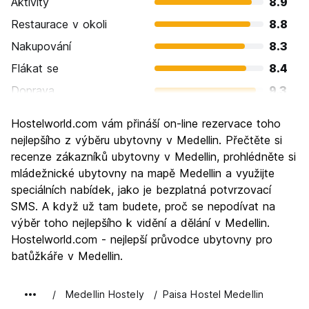
Aktivity
8.9
Restaurace v okoli
8.8
Nakupování
8.3
Flákat se
8.4
Doprava
9.3
Prohlížení památek
8.7
Hostelworld.com vám přináší on-line rezervace toho
Kultura
8.8
nejlepšího z výběru ubytovny v Medellin. Přečtěte si
Noční život
recenze zákazníků ubytovny v Medellin, prohlédněte si
9.2
mládežnické ubytovny na mapě Medellin a využijte
Hodnota za peníze
8.4
speciálních nabídek, jako je bezplatná potvrzovací
SMS. A když už tam budete, proč se nepodívat na
výběr toho nejlepšího k vidění a dělání v Medellin.
Hostelworld.com - nejlepší průvodce ubytovny pro
batůžkáře v Medellin.
Medellin Hostely
Paisa Hostel Medellin