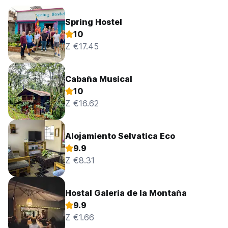
Spring Hostel
10
Z €17.45
Cabaña Musical
10
Z €16.62
Alojamiento Selvatica Eco
9.9
Z €8.31
Hostal Galeria de la Montaña
9.9
Z €1.66