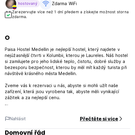
Zdarma WiFi
hostovaný
Zarezervujte více než 1 dní předem a získejte možnost storna
zdarma.
O
Paisa Hostel Medellin je nejlepší hostel, který najdete v
nejúžasnější čtvrti v Kolumbii, kterou je Laureles. Náš hostel
si zamilujete pro jeho lidské teplo, čistotu, dobré služby a
bezesporu bezpečnost, kterou by měl mít každý turista při
návštěvě krásného města Medellin.
Zveme vás k rezervaci u nás, abyste si mohli užít naše
zařízení, která jsou vyrobena tak, abyste měli vynikající
zážitek a za nejlepší cenu.
Paisa Hostel Medellin má strategickou polohu, je půl bloku
od úspěchu Laureles, půl bloku od Moll de Laureles, 2 bloky
Přečtěte si více
Nahlásit
od 80 Avenue, 2 km od nádraží Floresta (4 minuty), 3,3 km
od stadionu (8 minut ).
Domovní řád