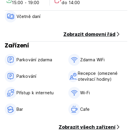
15:00 - 19:00
do 14:00
Storno podmínky: 1 den před příjezdem. V případě
pozdního zrušení nebo nedostavení se vám bude účtována
Včetně daní
první noc vašeho pobytu.
Check in od 15:00 do 19:00
Zobrazit domovní řád
Odhlášení před 15:00
Zařízení
Platba při příjezdu v hotovosti
Daně nejsou zahrnuty (19 %)
Parkování zdarma
Zdarma WiFi
Snídaně není v ceně
Recepce (omezené
Všeobecné:
Parkování
otevírací hodiny)
Recepce od 08:00 do 21:00
Děti jsou vítány od 12 let a výše.
Domácí zvířata nejsou povolena (Auto-translated from
Přístup k internetu
Wi-Fi
original language)
Bar
Cafe
Zobrazit všech zařízení