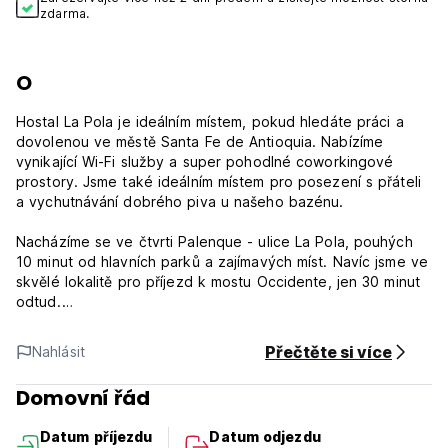
zdarma.
O
Hostal La Pola je ideálním místem, pokud hledáte práci a
dovolenou ve městě Santa Fe de Antioquia. Nabízíme
vynikající Wi-Fi služby a super pohodlné coworkingové
prostory. Jsme také ideálním místem pro posezení s přáteli
a vychutnávání dobrého piva u našeho bazénu.
Nacházíme se ve čtvrti Palenque - ulice La Pola, pouhých
10 minut od hlavních parků a zajímavých míst. Navíc jsme ve
skvělé lokalitě pro příjezd k mostu Occidente, jen 30 minut
odtud.
Naše pokoje poskytují ubytování v jednolůžkových nebo
Přečtěte si více
Nahlásit
dvoulůžkových postelích. Některé pokoje mají výhled na
město, jiné na bazén. Kromě toho jsou pokoje vybaveny
Domovní řád
skříní, nočním stolkem a stropním ventilátorem.
Datum příjezdu
Datum odjezdu
Zásady a podmínky Hostal La Pola: