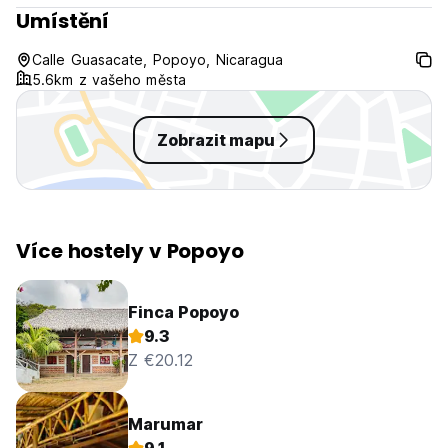
Umístění
Calle Guasacate, Popoyo, Nicaragua
5.6km z vašeho města
Zobrazit mapu
Více hostely v Popoyo
Finca Popoyo
9.3
Z €20.12
Marumar