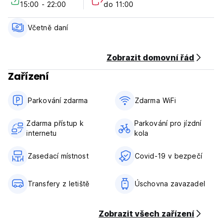
15:00 - 22:00
do 11:00
cancellation or No Show, you will be charged the full
amount of your deposit. Cancellation before 30 days, the
full deposit is refunded.
Včetně daní
Check in from 15.00 to 22.00
Check out before 11.00
Zobrazit domovní řád
Zařízení
Payment upon arrival by cash, credit and debit card
Taxes included
Breakfast not included
Parkování zdarma
Zdarma WiFi
General:
Zdarma přístup k
Parkování pro jízdní
Reception from 8.00 to 22.00
internetu
kola
We do not accept customers younger than 18 years of age
No pets allowed
Zasedací místnost
Covid-19 v bezpečí
Transfery z letiště
Úschovna zavazadel
Zobrazit všech zařízení