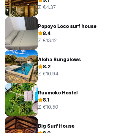
9.1
Z €4.37
Popoyo Loco surf house
8.4
Z €13.12
Aloha Bungalows
8.2
Z €10.94
Ruamoko Hostel
8.1
Z €10.50
Big Surf House