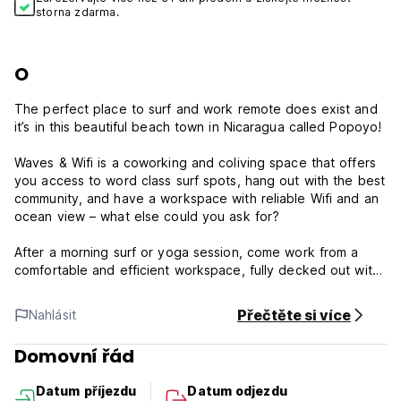
storna zdarma.
O
The perfect place to surf and work remote does exist and
it’s in this beautiful beach town in Nicaragua called Popoyo!
Waves & Wifi is a coworking and coliving space that offers
you access to word class surf spots, hang out with the best
community, and have a workspace with reliable Wifi and an
ocean view – what else could you ask for?
After a morning surf or yoga session, come work from a
comfortable and efficient workspace, fully decked out with
private desks, communal tables, 27-inch monitors, bean
bags, call booths, and reliable wifi. It´s the perfect place to
Přečtěte si více
Nahlásit
get work done and meet other digital nomads.
Domovní řád
Waves & Wifi Policy and Conditions:
Datum příjezdu
Datum odjezdu
Cancellation Policy: 30 days before arrival. In case of a late