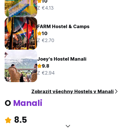
10
Z €4.13
FARM Hostel & Camps
10
Z €2.70
Joey's Hostel Manali
9.8
Z €2.94
Zobrazit všechny Hostels v Manali
O
Manali
8.5