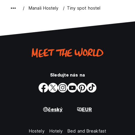
Manali Hostely
Tiny spot hostel
Sledujte nás na
český
EUR
Hostely
Hotely
Bed and Breakfast