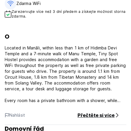
Zdarma WiFi
Zarezervujte více než 3 dní předem a získejte možnost storna
zdarma.
O
Located in Manāli, within less than 1 km of Hidimba Devi
Temple and a 7-minute walk of Manu Temple, Tiny Spot
Hostel provides accommodation with a garden and free
WiFi throughout the property as well as free private parking
for guests who drive. The property is around 1.1 km from
Circuit House, 1.8 km from Tibetan Monastery and 14 km
from Solang Valley. The accommodation offers room
service, a tour desk and luggage storage for guests.
Every room has a private bathroom with a shower, while
certain rooms here will provide you with a balcony and
others also provide guests with mountain views.
Přečtěte si více
Nahlásit
A continental, Full English/Irish or Italian breakfast can be
Domovní řád
enjoyed at the property.