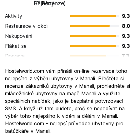
Báječný
(3 Recenze)
Aktivity
9.3
Restaurace v okoli
8.0
Nakupování
9.3
Flákat se
9.3
Doprava
7.3
Prohlížení památek
9.3
Hostelworld.com vám přináší on-line rezervace toho
Kultura
8.7
nejlepšího z výběru ubytovny v Manali. Přečtěte si
Noční život
recenze zákazníků ubytovny v Manali, prohlédněte si
6.0
mládežnické ubytovny na mapě Manali a využijte
Hodnota za peníze
9.3
speciálních nabídek, jako je bezplatná potvrzovací
SMS. A když už tam budete, proč se nepodívat na
výběr toho nejlepšího k vidění a dělání v Manali.
Hostelworld.com - nejlepší průvodce ubytovny pro
batůžkáře v Manali.