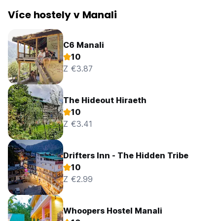
Více hostely v Manali
C6 Manali
10
Z €3.87
The Hideout Hiraeth
10
Z €3.41
Drifters Inn - The Hidden Tribe
10
Z €2.99
Whoopers Hostel Manali