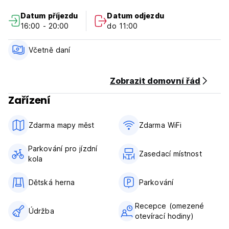
Cancellation Policy: 1 day before arrival. In case of a late
Datum příjezdu
Datum odjezdu
cancellation or No Show, you will be charged the first night
16:00 - 20:00
do 11:00
of your stay.
Check in from 16.00 to 20.00
Včetně daní
Check out before 11.00
Payment upon arrival by cash, credit and debit card
Zobrazit domovní řád
Taxes included
Zařízení
Breakfast not included
Zdarma mapy měst
Zdarma WiFi
Parkování pro jízdní
Zasedací místnost
kola
Dětská herna
Parkování
Recepce (omezené
Údržba
otevírací hodiny)