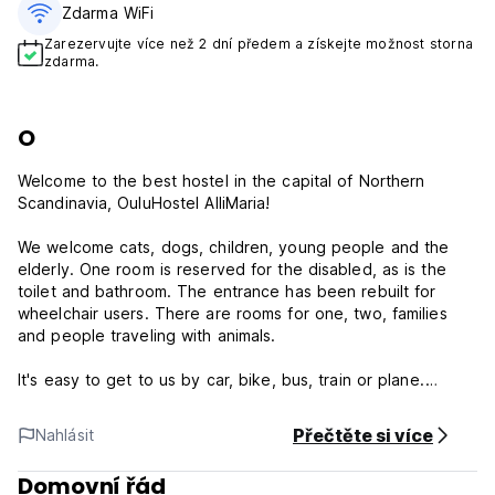
Zdarma WiFi
Zarezervujte více než 2 dní předem a získejte možnost storna
zdarma.
O
Welcome to the best hostel in the capital of Northern
Scandinavia, OuluHostel AlliMaria!
We welcome cats, dogs, children, young people and the
elderly. One room is reserved for the disabled, as is the
toilet and bathroom. The entrance has been rebuilt for
wheelchair users. There are rooms for one, two, families
and people traveling with animals.
It's easy to get to us by car, bike, bus, train or plane.
We have free parking in own yard and bicycles for rent.
Přečtěte si více
Nahlásit
OuluHostel AlliMaria Policy and Conditions:
Domovní řád