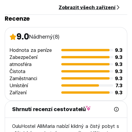
Zobrazit všech zařízení
Recenze
9.0
Nádherný
(8)
Hodnota za peníze
9.3
Zabezpečení
9.3
atmosféra
9.3
Čistota
9.3
Zaměstnanci
9.3
Umístění
7.3
Zařízení
9.3
Shrnutí recenzí cestovatelů
OuluHostel AlliMaria nabízí klidný a čistý pobyt s