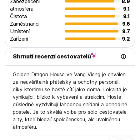
Zabezpečení
8.9
atmosféra
9.1
Čistota
9.1
Zaměstnanci
9.6
Umístění
9.7
Zařízení
9.2
Shrnutí recenzí cestovatelů
Golden Dragon House ve Vang Vieng je chválen
za neuvěřitelně přátelský a ochotný personál,
díky kterému se hosté cítí jako doma. Lokalita je
vynikající, blízko k vybavení a atrakcím. Hosté
důsledně vyzdvihují lahodnou snídani a pohodlné
postele. Je to skvělá volba pro sólo cestovatele
a ty, kteří hledají společenskou, ale uvolněnou
atmosféru.