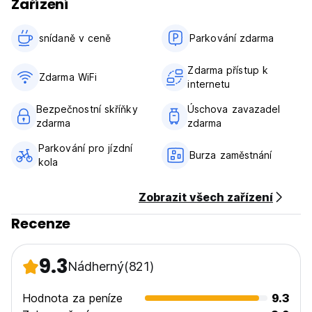
Zařízení
6) Smoking is not permitted in the rooms, but a designated
smoking area is available.
7) Only guests aged 15 or older are accepted. ( We accept
snídaně v ceně‎
Parkování zdarma
kids when they come with parents )
Additionally, guests are not allowed to bring shoes into the
Zdarma přístup k
guestrooms. A place is provided for storing shoes with
Zdarma WiFi
internetu
CCTV. & Swimming pool on-site for guests to relax
Bezpečnostní skříňky
Úschova zavazadel
zdarma
zdarma
Parkování pro jízdní
Burza zaměstnání
kola
Zobrazit všech zařízení
Recenze
9.3
Nádherný
(821)
Hodnota za peníze
9.3