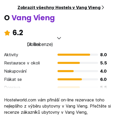
Zobrazit všechny Hostels v Vang Vieng
O
Vang Vieng
6.2
Dobré
(4 Recenze)
Aktivity
8.0
Restaurace v okoli
5.5
Nakupování
4.0
Flákat se
6.0
Doprava
5.5
Prohlížení památek
6.0
Hostelworld.com vám přináší on-line rezervace toho
Kultura
4.5
nejlepšího z výběru ubytovny v Vang Vieng. Přečtěte si
Noční život
recenze zákazníků ubytovny v Vang Vieng,
9.0