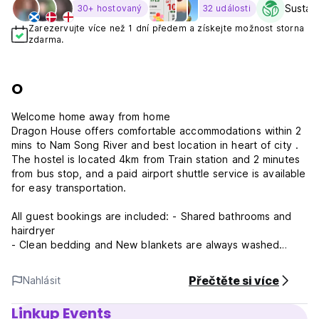
Sustain
30+ hostovaný
32 události
Zarezervujte více než 1 dní předem a získejte možnost storna
zdarma.
O
Welcome home away from home
Dragon House offers comfortable accommodations within 2
mins to Nam Song River and best location in heart of city .
The hostel is located 4km from Train station and 2 minutes
from bus stop, and a paid airport shuttle service is available
for easy transportation.
All guest bookings are included: - Shared bathrooms and
hairdryer
- Clean bedding and New blankets are always washed
every day and every guest uses a new blanket after
check-in so you don't have to worry about common contact
Přečtěte si více
Nahlásit
with old guests
- Free WiFi available throughout
Linkup Events
- Free Breakfast with many choice - lots of fruits depens