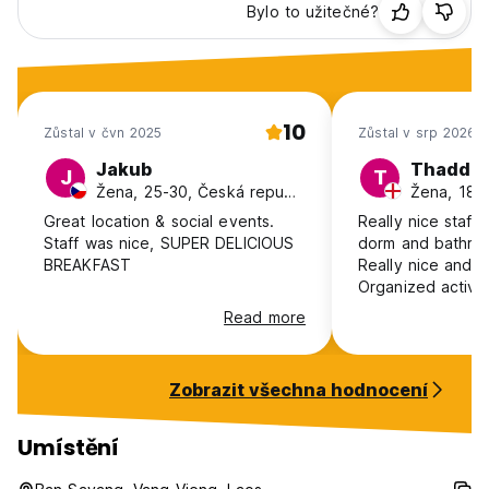
Bylo to užitečné?
10
Zůstal v čvn 2025
Zůstal v srp 2026
Jakub
Thadde
J
T
Žena, 25-30, Česká republika
Žena, 18-
Great location & social events.
Really nice staff,
Staff was nice, SUPER DELICIOUS
dorm and bathro
BREAKFAST
Really nice and c
Organized activit
Read more
Zobrazit všechna hodnocení
Umístění