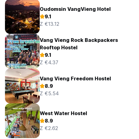
Oudomsin VangVieng Hotel
9.1
Z €13.12
Vang Vieng Rock Backpackers
Rooftop Hostel
9.1
Z €4.37
Vang Vieng Freedom Hostel
8.9
Z €5.54
West Water Hostel
8.9
Z €2.62