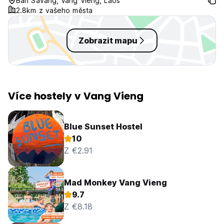
Ban Savang, Vang Vieng, Laos
2.8km z vašeho města
Zobrazit mapu
Více hostely v Vang Vieng
Blue Sunset Hostel
10
Z €2.91
Mad Monkey Vang Vieng
9.7
Z €8.18