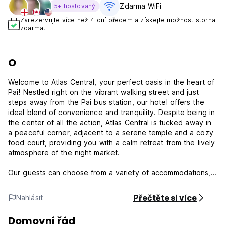
Zdarma WiFi
5+ hostovaný
Zarezervujte více než 4 dní předem a získejte možnost storna
zdarma.
O
Welcome to Atlas Central, your perfect oasis in the heart of
Pai! Nestled right on the vibrant walking street and just
steps away from the Pai bus station, our hotel offers the
ideal blend of convenience and tranquility. Despite being in
the center of all the action, Atlas Central is tucked away in
a peaceful corner, adjacent to a serene temple and a cozy
food court, providing you with a calm retreat from the lively
atmosphere of the night market.
Our guests can choose from a variety of accommodations,
including mixed dorms and private rooms, ensuring a
comfortable stay for all types of travelers. Take a
Přečtěte si více
Nahlásit
refreshing dip in our beautiful swimming pool, open daily
from 8:00 AM to 9:00 PM, or explore the bustling
Domovní řád
surroundings with ease—there’s a 7-Eleven right outside our