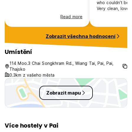
who couldn’t be 
Very clean, loved
Read more
Zobrazit všechna hodnocení
Umístění
114 Moo.3 Chai Songkhram Rd., Wiang Tai, Pai, Pai,
Thajsko
0.3km z vašeho města
Zobrazit mapu
Více hostely v Pai