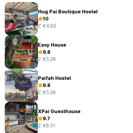
Hug Pai Boutique Hostel
10
Z €4.95
Easy House
9.8
Z €5.28
Paifah Hostel
9.8
Z €5.28
XPai Guesthouse
9.7
Z €8.51