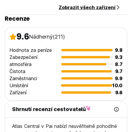
No-show: The full length of stay will be charged
Zobrazit všech zařízení
Breakfast: Not included
Smoking: No smoking in rooms
Recenze
9.6
Nádherný
(211)
Hodnota za peníze
9.8
Zabezpečení
9.3
atmosféra
8.7
Čistota
9.7
Zaměstnanci
9.9
Umístění
10.0
Zařízení
9.6
Shrnutí recenzí cestovatelů
Atlas Central v Pai nabízí neuvěřitelně pohodlné