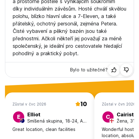
a prostorné postele s vynikajícím soukromím
díky individuálním závěsům. Hosté chválí skvělou
polohu, blízko hlavní ulice a 7-Eleven, a také
přátelský, ochotný personál, zejména Petera.
Čisté vybavení a pěkný bazén jsou také
přednostmi. Ačkoli někteří jej považují za méně
společenský, je ideální pro cestovatele hledající
pohodlný a praktický pobyt.
Bylo to užitečné?
10
Zůstal v čvc 2026
Zůstal v čvn 2026
Elliot
Cairisti
E
C
Smíšená skupina, 18-24, Australia
Žena, 31-
Great location, clean facilities
Wonderful hostel,
location, absolute