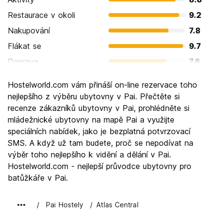
Restaurace v okoli
9.2
Nakupování
7.8
Flákat se
9.7
Doprava
7.6
Prohlížení památek
8.4
Hostelworld.com vám přináší on-line rezervace toho
Kultura
8.1
nejlepšího z výběru ubytovny v Pai. Přečtěte si
Noční život
recenze zákazníků ubytovny v Pai, prohlédněte si
8.5
mládežnické ubytovny na mapě Pai a využijte
Hodnota za peníze
9.2
speciálních nabídek, jako je bezplatná potvrzovací
SMS. A když už tam budete, proč se nepodívat na
výběr toho nejlepšího k vidění a dělání v Pai.
Hostelworld.com - nejlepší průvodce ubytovny pro
batůžkáře v Pai.
Pai Hostely
Atlas Central