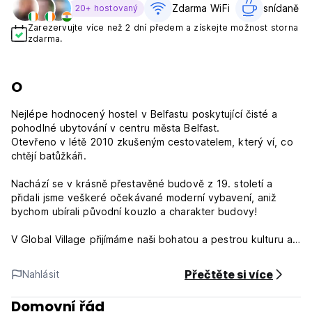
Zdarma WiFi
snídaně v 
20+ hostovaný
Zarezervujte více než 2 dní předem a získejte možnost storna
zdarma.
O
Nejlépe hodnocený hostel v Belfastu poskytující čisté a
pohodlné ubytování v centru města Belfast.
Otevřeno v létě 2010 zkušeným cestovatelem, který ví, co
chtějí batůžkáři.
Nachází se v krásně přestavěné budově z 19. století a
přidali jsme veškeré očekávané moderní vybavení, aniž
bychom ubírali původní kouzlo a charakter budovy!
V Global Village přijímáme naši bohatou a pestrou kulturu a
historii. Od našich loďařských kořenů (The Titanic), přes
tradiční irské seance a básníky až po moderní kulturu, jako
Přečtěte si více
Nahlásit
je městské pouliční umění od místních talentů z Belfastu!
Domovní řád
Perfektní umístění: