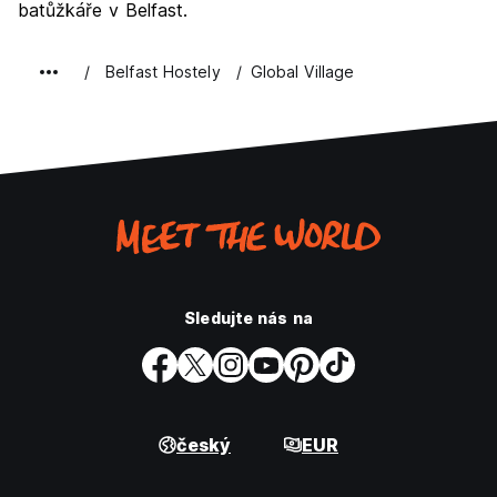
batůžkáře v Belfast.
Belfast Hostely
Global Village
Sledujte nás na
český
EUR