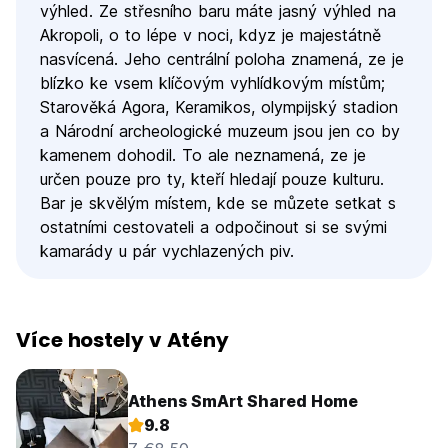
výhled. Ze střesního baru máte jasný výhled na
Akropoli, o to lépe v noci, kdyz je majestátně
nasvícená. Jeho centrální poloha znamená, ze je
blízko ke vsem klíčovým vyhlídkovým místům;
Starověká Agora, Keramikos, olympijský stadion
a Národní archeologické muzeum jsou jen co by
kamenem dohodil. To ale neznamená, ze je
určen pouze pro ty, kteří hledají pouze kulturu.
Bar je skvělým místem, kde se můzete setkat s
ostatními cestovateli a odpočinout si se svými
kamarády u pár vychlazených piv.
Více hostely v Atény
Athens SmArt Shared Home
9.8