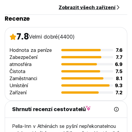
Zobrazit všech zařízení
Recenze
7.8
Velmi dobré
(4400)
Hodnota za peníze
7.6
Zabezpečení
7.7
atmosféra
6.9
Čistota
7.5
Zaměstnanci
8.1
Umístění
9.3
Zařízení
7.2
Shrnutí recenzí cestovatelů
Pella-Inn v Athénách se pyšní nepřekonatelnou