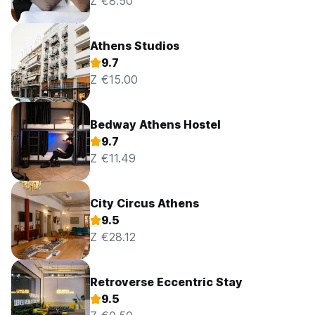
Z €8.50
Athens Studios
9.7
Z €15.00
Bedway Athens Hostel
9.7
Z €11.49
City Circus Athens
9.5
Z €28.12
Retroverse Eccentric Stay
9.5