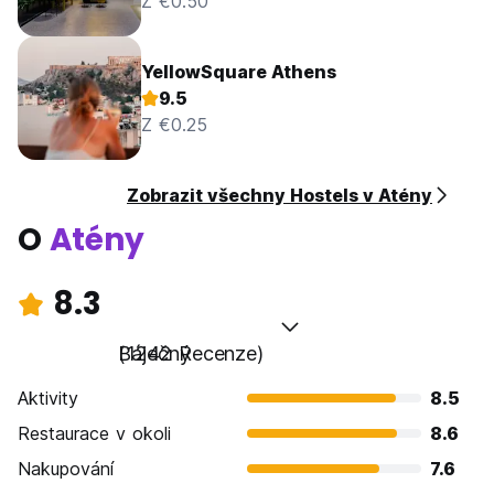
Z €0.50
YellowSquare Athens
9.5
Z €0.25
Zobrazit všechny Hostels v Atény
O
Atény
8.3
Báječný
(1242 Recenze)
Aktivity
8.5
Restaurace v okoli
8.6
Nakupování
7.6