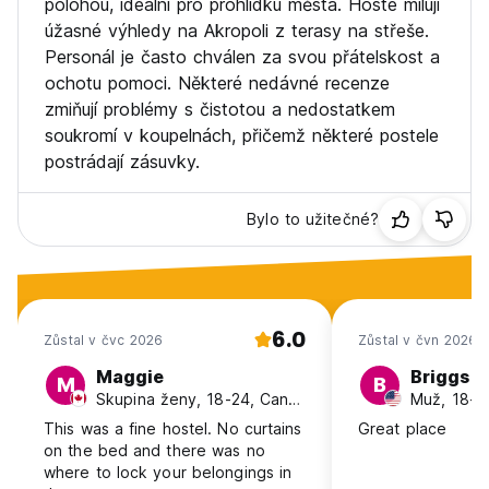
polohou, ideální pro prohlídku města. Hosté milují
úžasné výhledy na Akropoli z terasy na střeše.
Personál je často chválen za svou přátelskost a
ochotu pomoci. Některé nedávné recenze
zmiňují problémy s čistotou a nedostatkem
soukromí v koupelnách, přičemž některé postele
postrádají zásuvky.
Bylo to užitečné?
6.0
Zůstal v čvc 2026
Zůstal v čvn 2026
Maggie
Briggs
M
B
Skupina ženy, 18-24, Canada
Muž, 18-2
This was a fine hostel. No curtains
Great place
on the bed and there was no
where to lock your belongings in