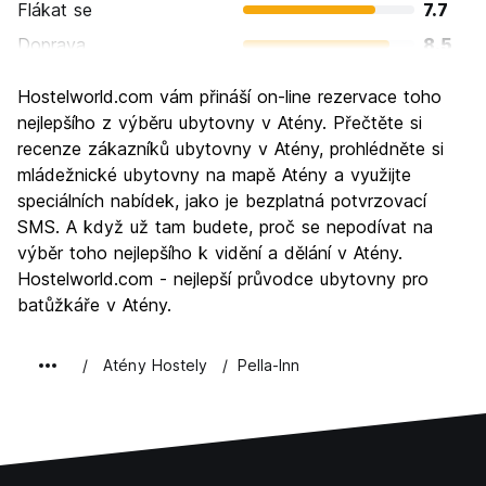
Flákat se
7.7
Doprava
8.5
Prohlížení památek
9.1
Hostelworld.com vám přináší on-line rezervace toho
Kultura
9.2
nejlepšího z výběru ubytovny v Atény. Přečtěte si
Noční život
recenze zákazníků ubytovny v Atény, prohlédněte si
7.5
mládežnické ubytovny na mapě Atény a využijte
Hodnota za peníze
8.2
speciálních nabídek, jako je bezplatná potvrzovací
SMS. A když už tam budete, proč se nepodívat na
výběr toho nejlepšího k vidění a dělání v Atény.
Hostelworld.com - nejlepší průvodce ubytovny pro
batůžkáře v Atény.
Atény Hostely
Pella-Inn