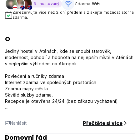
Zdarma WiFi
5+ hostovaný
Zarezervujte více než 2 dní předem a získejte možnost storna
zdarma.
O
Jediný hostel v Aténách, kde se snoubí starověk,
modernost, pohodlí a hodnota na nejlepším místě v Aténách
s nejlepším výhledem na Akropoli.
Povlečení a ručníky zdarma
Internet zdarma ve společných prostorách
Zdarma mapy města
Skvělé služby zdarma.
Recepce je otevřena 24/24 (bez zákazu vycházení)
Pella Inn se nachází v srdci starého města Atén v
docházkové vzdálenosti od slavné Akropole, náměstí
Přečtěte si více
Nahlásit
Monastiraki a náměstí Plaka. Pokoje a jejich balkony mají
přímý výhled na Akropoli, stejně jako střecha , která je
Domovní řád
ideální pro odpočinek, zábavu a setkání s ostatními